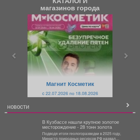
КАТАЛОГИ
магазинов города
П
С
р
л
е
е
д
д
ы
у
д
ю
у
щ
щ
и
Магнит Косметик
и
й
c 22.07.2026 по 18.08.2026
й
НОВОСТИ
В Кузбассе нашли крупное золотое
месторождение - 28 тонн золота
Подводя итоги геологоразведки в 2025 году,
Министр природных ресурсов РФ назвал