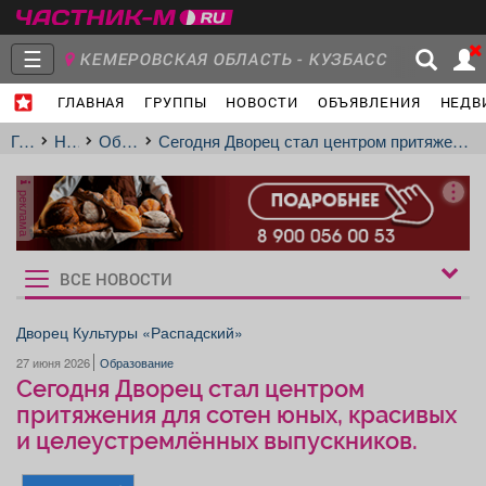
☰
КЕМЕРОВСКАЯ ОБЛАСТЬ - КУЗБАСС
ГЛАВНАЯ
ГРУППЫ
НОВОСТИ
ОБЪЯВЛЕНИЯ
НЕДВ
Главная
Группы
Новости
Главная
Новости
Образование
Сегодня Дворец стал центром притяжения для сотен юных, красивых и целеустремлённых выпускников.
реклама
Объявления
Недвижимость
Услуги
ВСЕ НОВОСТИ
Рукбрики
новостей
Дворец Культуры «Распадский»
27 июня 2026
Образование
Работа
Транспорт
Компании
Сегодня Дворец стал центром
притяжения для сотен юных, красивых
и целеустремлённых выпускников.