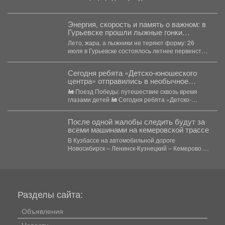
крупнейшим открытием года –...
Энергия, скорость и память о важном: в
Гурьевске прошли лыжные гонки
(кросс)!‍‍‍
Лето, жара, а лыжники не теряют форму: 26
июля в Гурьевске состоялось летнее первенство
по...
Сегодня ребята «Детско-юношеского
центра» отправились в необычное
путешествие - на борт «Поезда
🚂 Поезд Победы: путешествие сквозь время
Победы».
глазами детей 🚂 Сегодня ребята «Детско-
юношеского центра» отправились...
После одной жалобы следить будут за
всеми машинами на кемеровской трассе
В Кузбассе на автомобильной дороге
Новосибирск – Ленинск-Кузнецкий – Кемерово –
Юрга в селе Глубокое...
Разделы сайта:
Объявления
Новости