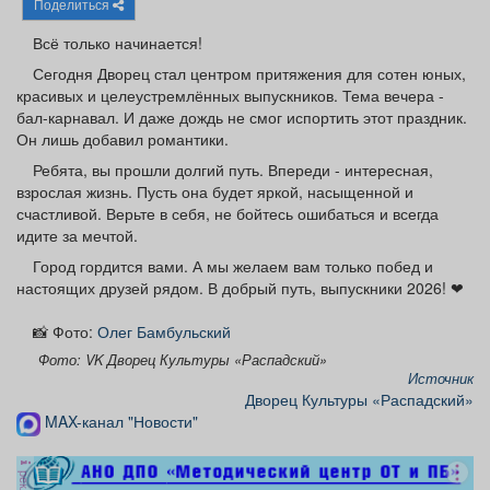
Поделиться
Афиша
Обучение
Проекты
Всё только начинается!
Сегодня Дворец стал центром притяжения для сотен юных,
красивых и целеустремлённых выпускников. Тема вечера -
бал-карнавал. И даже дождь не смог испортить этот праздник.
Товары
Поздравления
Погода
Он лишь добавил романтики.
Ребята, вы прошли долгий путь. Впереди - интересная,
взрослая жизнь. Пусть она будет яркой, насыщенной и
счастливой. Верьте в себя, не бойтесь ошибаться и всегда
идите за мечтой.
ТВ программа
Я - пенсионер
Город гордится вами. А мы желаем вам только побед и
настоящих друзей рядом. В добрый путь, выпускники 2026! ❤
📸 Фото:
Олег Бамбульский
Фото: VK Дворец Культуры «Распадский»
Источник
Дворец Культуры «Распадский»
MAX-канал "Новости"