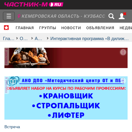
☰
КЕМЕРОВСКАЯ ОБЛАСТЬ - КУЗБАСС
ГЛАВНАЯ
ГРУППЫ
НОВОСТИ
ОБЪЯВЛЕНИЯ
НЕДВ
Главная
Группы
Новости
Главная
Отдых
афиша
Интерактивная программа «В дилижансе по Кузбассу»
реклама
Объявления
Недвижимость
Услуги
реклама
Работа
Транспорт
Компании
Встреча