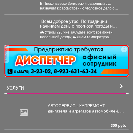
и похитили 10-летнего ребенка
В Прокопьевске Зенковский районный суд
назначил к рассмотрению уголовное дело о
похищении 10-летнего ребёнка. ...
Всем доброе утро! По традиции
начинаем день с прогноза погоды и
щепотки народной мудрости
🌦 Утром +20°-не забудьте зонт: возможен
небольшой дождь; ☁️ Днём температура
поднимется до +24°,...
реклама
УСЛУГИ
АВТОСЕРВИС - КАПРЕМОНТ
двигателя
и агрегатов автомобилей. ...
300 руб.