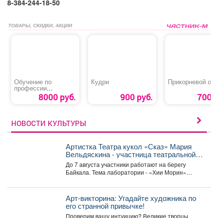
8-384-244-18-50
ТОВАРЫ, СКИДКИ, АКЦИИ
Обучение по
Кудри
Прикорневой об
профессии
«Машинист
8000 руб.
900 руб.
700 р
автовышки и
автогидроподъемник
а»
НОВОСТИ КУЛЬТУРЫ
Артистка Театра кукол «Сказ» Мария
Вельдяскина - участница театральной
лаборатории «Хии Морин: поэзия
До 7 августа участники работают на берегу
стихий» на Байкале.
Байкала. Тема лаборатории - «Хии Морин»
(«конь ветра»),...
Арт-викторина: Угадайте художника по
его странной привычке!
Проверим вашу интуицию? Великие творцы