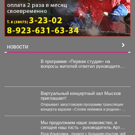
НОВОСТИ
В программе «Первая студия» на
вопросы жителей ответил руководитель
администрации Куйбышевского района
Сергей Маисеев.
Виртуальный концертный зал Мысков
приглашает!
Открывает августовскую программу трансляция
концерта-караоке «Споём любимое и родное» -
знаковые хиты отечественной киномузыки и...
Мы продолжаем наше знакомство, и
сегодня наш гость - руководитель Арт-
студии «Просто интересно» - Некрасова
Роза Ильясовна - педагог с большим опытом, чей