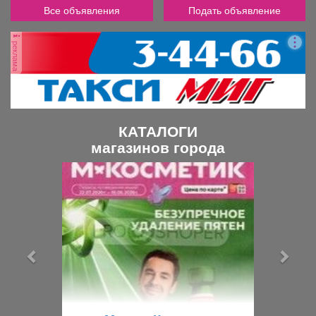
Все объявления
Подать объявление
реклама
КАТАЛОГИ
магазинов города
П
С
р
л
е
е
д
д
ы
у
д
ю
у
щ
щ
и