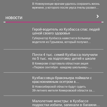
В Новокузнецке врачам удалось сохранить жизнь
мужчине, у которого после укуса пчелы развился
тяжелейший инфаркт....
НОВОСТИ
Герой-водитель из Кузбасса спас людей
ценой своего здоровья
Губернатор Кузбасса навестил в больнице
водителя из Гурьевска, который получил
тяжёлое ранение в Горловке. ...
Почти 4 тыс. семей Кузбасса получили
по 5 тыс. на подготовку детей к школе
В Кемерове стартовала областная акция
«Первое сентября - каждому школьнику».
Родителям выдали сертификаты, которые они...
Кузбассовца-браконьера поймали с
краснокнижным осетром в
Новосибирске
В Новосибирской области будут судить
39‑летнего жителя Кемеровской области за
незаконную добычу рыбы, занесённой в...
Малолетние монстры: в Кузбассе
подростки избили, запихали в багажник,