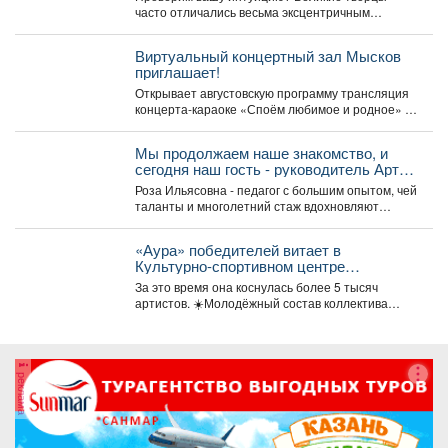
часто отличались весьма эксцентричным
поведением. Пишите в комментариях номер
правильного...
Виртуальный концертный зал Мысков
приглашает!
Открывает августовскую программу трансляция
концерта-караоке «Споём любимое и родное» -
знаковые хиты отечественной киномузыки и...
Мы продолжаем наше знакомство, и
сегодня наш гость - руководитель Арт-
студии «Просто интересно» - Некрасова
Роза Ильясовна - педагог с большим опытом, чей
Роза Ильясовна.
таланты и многолетний стаж вдохновляют
участников на...
«Аура» победителей витает в
Культурно-спортивном центре
металлургов ЕВРАЗа уже больше 30
За это время она коснулась более 5 тысяч
лет.
артистов. ☀️Молодёжный состав коллектива
«Аура» получил...
реклама