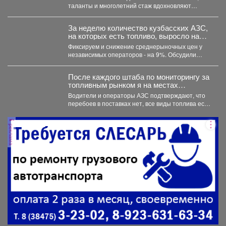
Роза Ильясовна.
таланты и многолетний стаж вдохновляют
участников на...
За неделю количество кузбасских АЗС,
на которых есть топливо, выросло на
21,3%.
Фиксируем и снижение среднерыночных цен у
независимых операторов - на 9%. Обсудили
ситуацию на...
После каждого штаба по мониторингу за
топливным рынком я на местах
проверяю, соответствует ли озвученная
Водители и операторы АЗС подтверждают, что
информация действительности.
перебоев в поставках нет, все виды топлива есть
в...
реклама