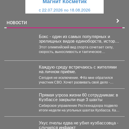
Магнит Косметик
и
й
c 22.07.2026 по 18.08.2026
й
НОВОСТИ
Бокс - один из самых популярных и
зрелищных видов единоборств, история
которого насчитывает не одно столетие.
Этот олимпийский вид спорта сочетает силу,
скорость, выносливость и тактическое
мастерство, а успех на ринге...
Каждую среду встречаюсь с жителями
на личном приёме.
Сегодня не исключение. 🔷Ко мне обратился
участник СВО. Хочет развивать своё дело -
перерабатывать...
Прямая угроза жизни 60 сотрудникам: в
Кузбассе закрыли еще 3 шахты
Сибирское управление Ростехнадзора подвело
итоги недели на угольных шахтах Кузбасса. Как
сообщает официальный представитель...
Укус пчелы едва не убил кузбассовца -
случился инфаркт