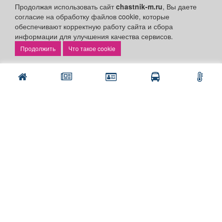
Личный кабинет
Продолжая использовать сайт
chastnik-m.ru
, Вы даете
согласие на обработку файлов cookie, которые
Подать объявление
обеспечивают корректную работу сайта и сбора
Подать объявление в газету
информации для улучшения качества сервисов.
Поздравить
Что такое cookie
Скачать газету "Частник-М"
Рекламодателям:
Бизнес-кабинет
Заказать рекламу
Оплата услуг:
Расценки
Оплатить
Наши ресурсы:
Газета "Частник-М"
Сайт chastnik-m.ru