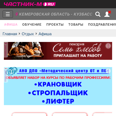
☰
КЕМЕРОВСКАЯ ОБЛАСТЬ - КУЗБАСС
АФИША
ОБУЧЕНИЕ
ПРОЕКТЫ
ТОВАРЫ
ПОЗДРАВЛЕНИ
Главная
Группы
Новости
Главная
Отдых
афиша
реклама
Объявления
Недвижимость
Услуги
реклама
Работа
Транспорт
Компании