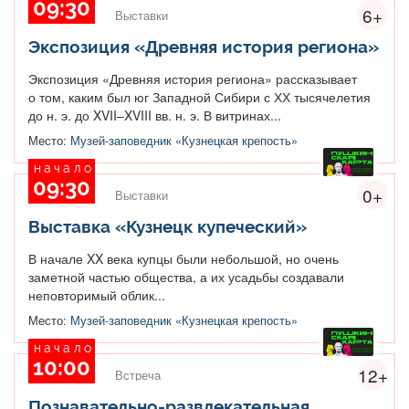
09:30
6+
Выставки
Экспозиция «Древняя история региона»
Экспозиция «Древняя история региона» рассказывает
о том, каким был юг Западной Сибири с ХХ тысячелетия
до н. э. до XVII–XVIII вв. н. э. В витринах...
Место:
Музей-заповедник «Кузнецкая крепость»
начало
09:30
0+
Выставки
Выставка «Кузнецк купеческий»
В начале XX века купцы были небольшой, но очень
заметной частью общества, а их усадьбы создавали
неповторимый облик...
Место:
Музей-заповедник «Кузнецкая крепость»
начало
10:00
12+
Встреча
Познавательно-развлекательная