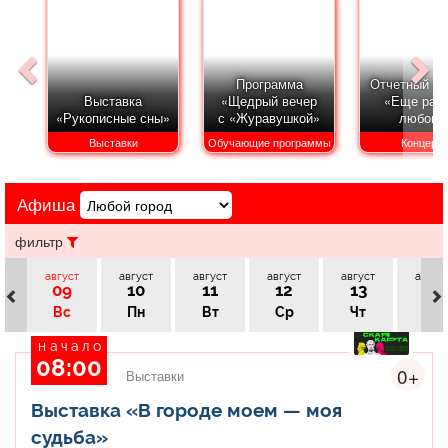
Афиша
Обучение
Проекты
Программа
Отчетный ко
Выставка
«Щедрый вечер
«Еще раз 
«Рукописные сны»
с «Журавушкой»
любовь
Товары
Поздравления
Погода
Выставки
Обучающие программы
Концерт
Афиша
ТВ программа
Я - пенсионер
фильтр
август
август
август
август
август
авгус
09
10
11
12
13
14
Вс
Пн
Вт
Ср
Чт
Пт
начало
08:00
0+
Выставки
Выставка «В городе моем — моя
судьба»