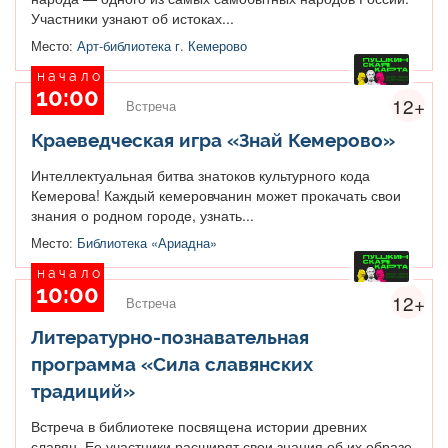
Участники узнают об истоках...
Место:
Арт-библиотека г. Кемерово
начало
10:00
12+
Встреча
Краеведческая игра «Знай Кемерово»
Интеллектуальная битва знатоков культурного кода
Кемерова! Каждый кемеровчанин может прокачать свои
знания о родном городе, узнать...
Место:
Библиотека «Ариадна»
начало
10:00
12+
Встреча
Литературно-познавательная
программа «Сила славянских
традиций»
Встреча в библиотеке посвящена истории древних
славян. Ее участники расширят свои знания об их образе