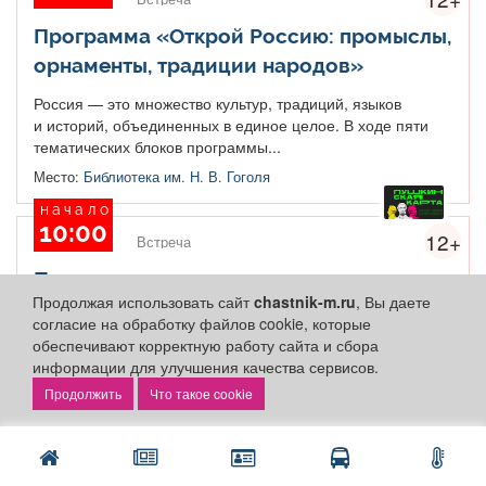
Программа «Открой Россию: промыслы,
орнаменты, традиции народов»
Россия — это множество культур, традиций, языков
и историй, объединенных в единое целое. В ходе пяти
тематических блоков программы...
Место:
Библиотека им. Н. В. Гоголя
начало
10:00
12+
Встреча
Познавательно-развлекательная
Продолжая использовать сайт
chastnik-m.ru
, Вы даете
программа «Будь готов!»
согласие на обработку файлов cookie, которые
обеспечивают корректную работу сайта и сбора
В 2022 году исполнилось 100 лет со дня рождения
информации для улучшения качества сервисов.
Всесоюзной пионерской организации, самой массовой
организации школьников Советского Союза. Традициям...
Что такое cookie
Место:
Библиотека по обслуживанию детей с ОВЗ «Родник»
начало
10:00
12+
Встреча