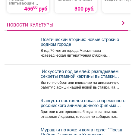
впитывающие
«Медлил» эконом
60
456
руб
300 руб.
НОВОСТИ КУЛЬТУРЫ
Поэтический вторник: новые строки о
родном городе
В год 70-летия города Мыски наша
краеведческая литературная рубрика
«Поэтический вторникЪ» продолжает знакомить
читателей с...
️ Искусство под землей: разгадываем
секреты главной картины выставки
«Шахтёрская слава» автор Тамара
Вы точно обратили внимание на динамичную
Шлыкова
работу с афиши нашей новой выставки. На
первый взгляд...
4 августа состоялся показ современного
российского анимационного фильма
«Руслан и Людмила. Больше, чем
Зрители с интересом наблюдали за тем, как
сказка» (2023).
отважная Людмила, которая не собирается
становиться жертвой, попадает...
Мурашки по коже и ком в горле: "Поезд
Победы" приехал в Кемерово