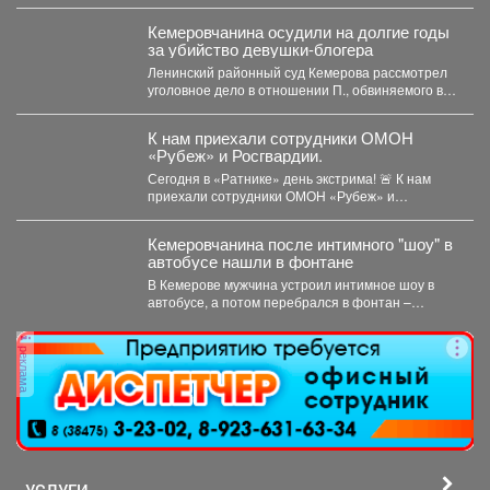
млн рублей,...
Кемеровчанина осудили на долгие годы
за убийство девушки-блогера
Ленинский районный суд Кемерова рассмотрел
уголовное дело в отношении П., обвиняемого в
убийстве 29-летнего блогера...
К нам приехали сотрудники ОМОН
«Рубеж» и Росгвардии.
Сегодня в «Ратнике» день экстрима! 🚨 К нам
приехали сотрудники ОМОН «Рубеж» и
Росгвардии....
Кемеровчанина после интимного "шоу" в
автобусе нашли в фонтане
В Кемерове мужчина устроил интимное шоу в
автобусе, а потом перебрался в фонтан –
полицейские...
реклама