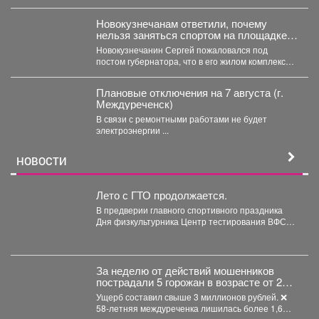
...
Новокузнечанам ответили, почему
нельзя заняться спортом на площадке
лицея
Новокузнечанин Сергей пожаловался под
постом губернатора, что в его жилом комплексе
«Новый город» нет оборудованных...
Плановые отключения на 7 августа (г.
Междуреченск)
В связи с ремонтными работами не будет
электроэнергии ...
НОВОСТИ
Лето с ГТО продолжается.
В предверии главного спортивного праздника
Дня физкультурника Центр тестирования ВФСК
ГТО МАУ ДО "Спортивной...
За неделю от действий мошенников
пострадали 5 горожан в возрасте от 24
до 58 лет.
Ущерб составил свыше 3 миллионов рублей. ❌
58-летняя междуреченка лишилась более 1,6