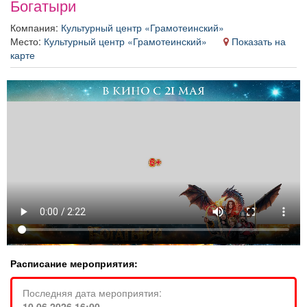
Богатыри
Афиша
Обучение
Проекты
Компания:
Культурный центр «Грамотеинский»
Место:
Культурный центр «Грамотеинский»
Показать на
карте
Товары
Поздравления
Погода
ТВ программа
Я - пенсионер
Расписание мероприятия:
Последняя дата мероприятия:
10.06.2026 16:00