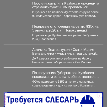
Просили жители: в Кузбассе наконец-то
отремонтируют 90 км проблемной
трассы
В Кузбассе по нацпроекту отремонтируют почти
90 километров дорог – дорожники уже привели в
порядок...
Плановые отключения на сетях ЖКХ на
5 августа 2026 г. (г. Новокузнецк)
Г орячая вода Куйбышевский район: Бабушкина
2,2а, Спортивная...
Артистка Театра кукол «Сказ» Мария
Вельдяскина - участница театральной
лаборатории «Хии Морин: поэзия
До 7 августа участники работают на берегу
стихий» на Байкале.
Байкала. Тема лаборатории - «Хии Морин»
(«конь ветра»),...
По поручению Губернатора Кузбасса
продолжаем оснащать общественные
пространства аптечками первой
🔷Уже размещено 3459 аптечек в магазинах,
помощи.
соцучреждениях и других местах с большим
потоком людей. Важно...
реклама