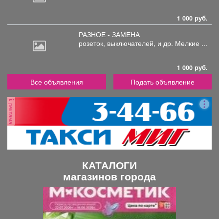
1 000 руб.
РАЗНОЕ - ЗАМЕНА
розеток,
выключателей, и др. Мелкие ...
1 000 руб.
Все объявления
Подать объявление
реклама
КАТАЛОГИ
магазинов города
П
С
р
л