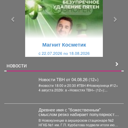
е
е
д
д
ы
у
д
ю
у
щ
щ
и
Магнит Косметик
и
й
c 22.07.2026 по 18.08.2026
й
НОВОСТИ
Новости ТВН от 04.08.26 (12+)
#новости 18:00 и 20:30 #ТВН #Новокузнецк #12+
4 августа 2026г. в «Новостях ТВН» (12+):...
Древнее имя с "божественным"
смыслом резко набирает популярность
в Кузбассе: 11 малышей за месяц
В Новокузнецке в акушерском стационаре №2
НГКБ №1 им. Г.П. Курбатова подвели итоги июля.