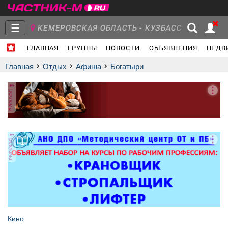
☰
КЕМЕРОВСКАЯ ОБЛАСТЬ - КУЗБАСС
ГЛАВНАЯ
ГРУППЫ
НОВОСТИ
ОБЪЯВЛЕНИЯ
НЕДВ
Главная
Группы
Новости
Главная
Отдых
афиша
Богатыри
реклама
Объявления
Недвижимость
Услуги
реклама
Работа
Транспорт
Компании
Кино