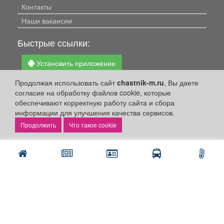
Контакты
Наши вакансии
Быстрые ссылки:
Установить приложение
Личный кабинет
Продолжая использовать сайт
chastnik-m.ru
, Вы даете
согласие на обработку файлов cookie, которые
Подать объявление
обеспечивают корректную работу сайта и сбора
Подать объявление в газету
информации для улучшения качества сервисов.
Поздравить
Что такое cookie
Скачать газету "Частник-М"
Рекламодателям:
Бизнес-кабинет
Заказать рекламу
Оплата услуг: