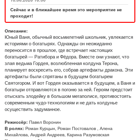
Сейчас и в ближайшее время это мероприятие не
проходит!
Описание:
Юный Ваня, обычный восьмилетний школьник, увлекается
историями о богатырях. Однажды он неожиданно
переносится в прошлое, где встречает настоящих
богатырей — Ратибора и Фёдора. Вместе они узнают, что
злая ведьма Гордея, возлюбленная колдуна Терона,
планирует воскресить его, собрав артефакты дракона. Эти
артефакты были спрятаны в будущем богатырем
Святогором. И вот Гордея оказывается в будущем, а Ваня и
богатыри отправляются в погоню за ней. Героям предстоит
отыскать злодейку в большом мегаполисе, противостоять
современным чудо-технологиям и не дать колдунье
осуществить задуманное.
Режиссёр:
Павел Воронин
В ролях:
Роман Курцын, Роман Постовалов , Алена
Михайлова, Андрей Андреев, Карина Разумовская