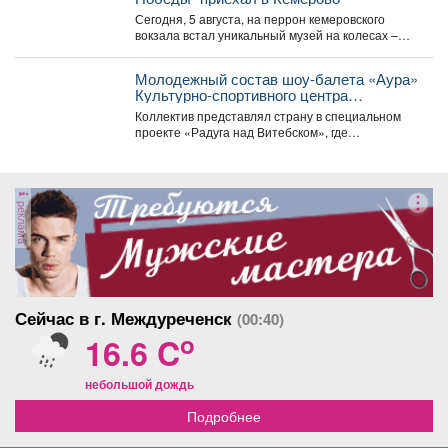
Сегодня, 5 августа, на перрон кемеровского
вокзала встал уникальный музей на колесах –
"Поезд Победы"....
Молодежный состав шоу-балета «Аура»
Культурно-спортивного центра
металлургов победил в международном
Коллектив представлял страну в специальном
конкурсе «Славянский базар» в
проекте «Радуга над Витебском», где
Витебске.
соревновались творческие коллективы из
России,...
реклама
Сейчас в г. Междуреченск
(00:40)
o
16.6 C
небольшой дождь
Подробнее