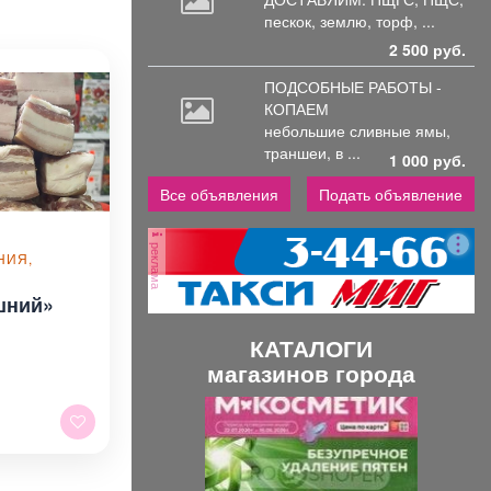
пескок, землю, торф, ...
2 500 руб.
ПОДСОБНЫЕ РАБОТЫ -
КОПАЕМ
небольшие
сливные ямы,
траншеи, в ...
1 000 руб.
Все объявления
Подать объявление
реклама
НИЯ,
шний»
КАТАЛОГИ
магазинов города
П
С
р
л
е
е