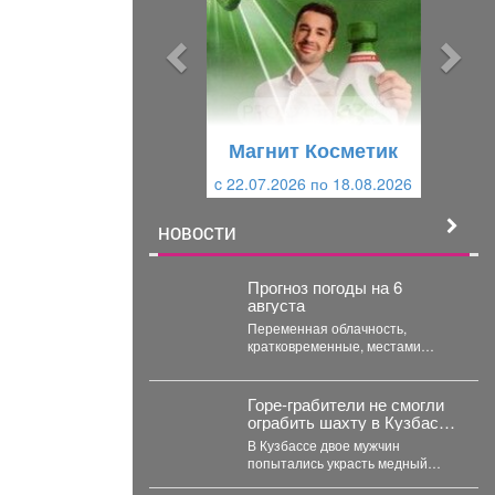
д
д
ы
у
д
ю
у
щ
щ
и
Магнит Косметик
и
й
c 22.07.2026 по 18.08.2026
й
НОВОСТИ
Прогноз погоды на 6
августа
Переменная облачность,
кратковременные, местами
сильные дожди, грозы, возможен
град. Утром туманы. Ветер юго-
западный 4-9 м/с,...
Горе-грабители не смогли
ограбить шахту в Кузбассе
из-за пустого бака
В Кузбассе двое мужчин
попытались украсть медный
кабель с шахты, но не смогли