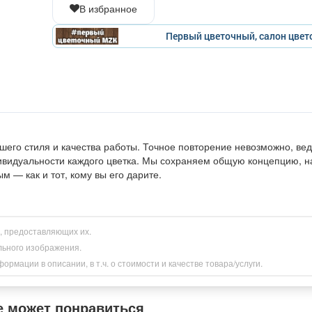
В избранное
Первый цветочный, салон цвет
его стиля и качества работы. Точное повторение невозможно, вед
дивидуальности каждого цветка. Мы сохраняем общую концепцию, н
м — как и тот, кому вы его дарите.
и, предоставляющих их.
льного изображения.
рмации в описании, в т.ч. о стоимости и качестве товара/услуги.
е может понравиться