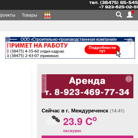
тел. (38475) 65-545
+7 923-625-02-51
Проекты
Товары
реклама
реклама
Сейчас в г. Междуреченск
(14:41)
o
23.9 C
пасмурно