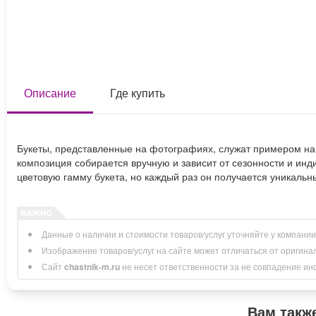
Описание
Где купить
Букеты, представленные на фотографиях, служат примером наш
композиция собирается вручную и зависит от сезонности и ин
цветовую гамму букета, но каждый раз он получается уникальны
Данные о наличии и стоимости товаров/услуг уточняйте у компани
Изображение товаров/услуг на сайте может отличаться от оригина
Сайт
chastnik-m.ru
не несет ответственности за не совпадение инфо
Вам такж