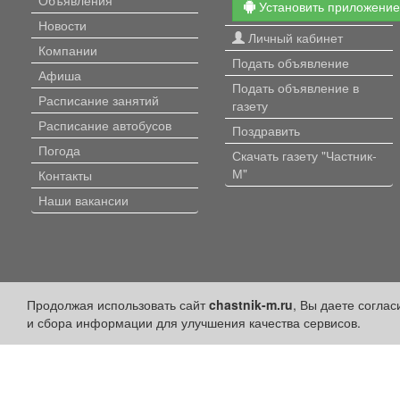
Установить приложени
Новости
Личный кабинет
Компании
Подать объявление
Афиша
Подать объявление в
Расписание занятий
газету
Расписание автобусов
Поздравить
Погода
Скачать газету "Частник-
М"
Контакты
Наши вакансии
Продолжая использовать сайт
chastnik-m.ru
, Вы даете согла
и сбора информации для улучшения качества сервисов.
Политика конфиденциальности
Публикации с пометкой «Реклама», «На правах рекламы», «Партнёрс
Редакция сайта не несет ответственности за достоверность информ