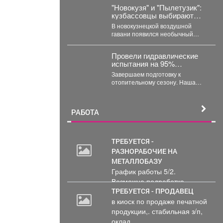
уехать. ...
"Новокузя" и "Пылетузик":
кузбассовцы выбирают
имя роботу в аэропорту
В новокузнецкой воздушной
гавани появился необычный
сотрудник, который работает за
энергию. В международном
Провели гидравлические
аэропорту...
испытания на 95%
тепловых сетей Кузбасса.
Завершаем подготовку к
отопительному сезону. Наша
задача - максимально снизить
риски перебоев с теплом и...
РАБОТА
ТРЕБУЕТСЯ -
РАЗНОРАБОЧИЕ НА
МЕТАЛЛОБАЗУ
График работы 5/2.
Возможна подработка..
ТРЕБУЕТСЯ - ПРОДАВЕЦ
в киоск по продаже печатной
продукции,. стабильная з/п,
оклад...