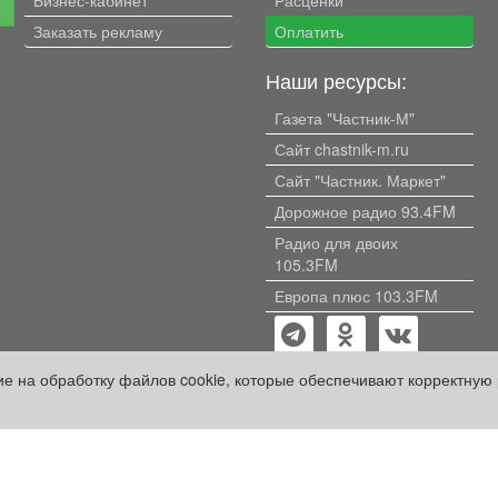
е
Заказать рекламу
Оплатить
Наши ресурсы:
Газета "Частник-М"
Сайт chastnik-m.ru
Сайт "Частник. Маркет"
Дорожное радио 93.4FM
Радио для двоих
105.3FM
Европа плюс 103.3FM
сие на обработку файлов cookie, которые обеспечивают корректную 
кий проект» оплачены рекламодателем.
ации, содержащейся в рекламных материалах и объявлениях.