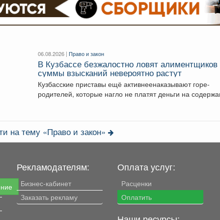
06.08.2026 |
Право и закон
В Кузбассе безжалостно ловят алиментщиков
суммы взысканий невероятно растут
Кузбасские приставы ещё активнеенаказывают горе-
родителей, которые нагло не платят деньги на содерж
детей. С...
ти на тему «Право и закон»
Рекламодателям:
Оплата услуг:
Бизнес-кабинет
Расценки
ение
Заказать рекламу
Оплатить
Наши ресурсы: