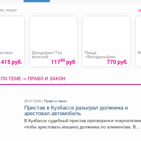
КИ, АКЦИИ
рктика»
Дезодорант Fax
Пицца
Ф
мужской
«Филадельфия»
50
1415 руб.
117
руб
770 руб.
ПО ТЕМЕ -> ПРАВО И ЗАКОН
28.07.2026 |
Право и закон
Пристав в Кузбассе разыграл должника и
арестовал автомобиль
В Кузбассе судебный пристав притворился покупателем
чтобы арестовать машину должника по алиментам. В
Кузбассе...