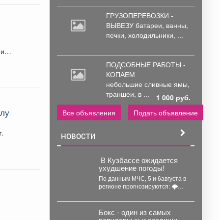
ГРУЗОПЕРЕВОЗКИ -
ВЫВЕЗУ батареи,
ванны,
печки, холодильники, ...
ие.
ПОДСОБНЫЕ РАБОТЫ -
КОПАЕМ
небольшие
сливные ямы,
траншеи, в ...
1 000 руб.
илу
Все объявления
Подать объявление
т.
НОВОСТИ
️ В Кузбассе ожидается
ухудшение погоды!
По данным МЧС, 5 и 6августа в
регионе прогнозируются: 🌩
грозы; 🌧 сильные...
Бокс - один из самых
популярных и зрелищных