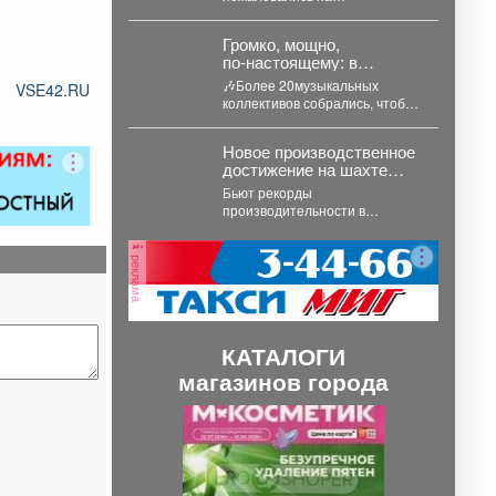
затянувшийся ремонт
путепровода "Южный". Власти
Громко, мощно,
назвали ожидаемые сроки
по‑настоящему: в
завершения работ....
пригороде
🎶Более 20музыкальных
VSE42.RU
Междуреченска отгремел
коллективов собрались, чтобы
рок‑фестиваль «Живая
подарить зрителям заряд
вода»!
энергии и напомнить, что рок-
Новое производственное
это про свободу...
достижение на шахте
«Усковская»
Бьют рекорды
производительности в
преддверие
профессионального
реклама
праздника. Сразу две бригады
проходчиков шахты
«Усковская» с разницей...
КАТАЛОГИ
магазинов города
П
С
р
л
е
е