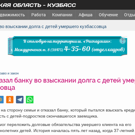
АЯ ОБЛАСТЬ - КУЗБАСС
движимость
Работа
Компании
Афиша
Обучение
Отды
у во взыскании долга с детей умершего кузбассовца
реклама
раво и закон
азал банку во взыскании долга с детей ум
совца
 на сторону семьи и отказал банку, который пытался взыскать кред
ть с детей-подростков скончавшегося заемщика.
мог переложить долговые обязательства умершего клиента на его
олетних детей. История началась пять лет назад, когда 37-летний