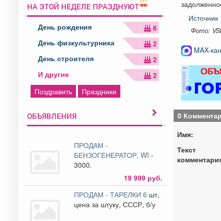
задолженнос
НА ЭТОЙ НЕДЕЛЕ ПРАЗДНУЮТ
Источник
День рождения
6
Фото: VS
День физкультурника
2
MAX-кан
День строителя
2
И другие
2
реклама
Поздравить
Праздники
0 Коммента
ОБЪЯВЛЕНИЯ
Имя:
ПРОДАМ -
Текст
БЕНЗОГЕНЕРАТОР, WI
-
комментари
3000.
19 999 руб.
ПРОДАМ - ТАРЕЛКИ 6
шт,
цена за штуку, СССР, б/у