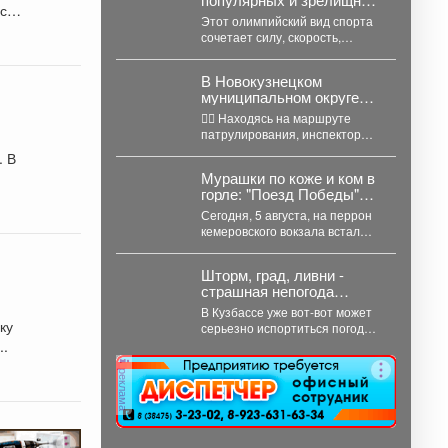
ась
видов единоборств,
Этот олимпийский вид спорта
история которого
сочетает силу, скорость,
насчитывает не одно
выносливость и тактическое
столетие.
мастерство, а успех на ринге...
В Новокузнецком
муниципальном округе
сотрудники
👮‍♂ Находясь на маршруте
Госавтоинспекции
патрулирования, инспекторы
задержали нетрезвого
ДПС остановили для проверки
 В
водителя, повторно
документов автомобиль «Рено
севшего за руль в
Мурашки по коже и ком в
Логан». За...
состоянии опьянения
горле: "Поезд Победы"
приехал в Кемерово
Сегодня, 5 августа, на перрон
кемеровского вокзала встал
уникальный музей на колесах –
"Поезд Победы"....
Шторм, град, ливни -
страшная непогода
надвигается на Кузбасс
В Кузбассе уже вот-вот может
ку
серьезно испортиться погода.
Синоптики Кемеровского
...
гидрометцентра опубликовали
реклама
прогноз погоды...