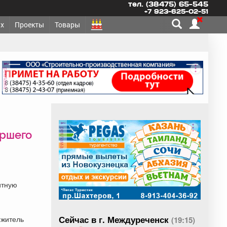
тел. (38475) 65-545
+7 923-625-02-51
х
Проекты
Товары
реклама
реклама
ершего
итную
Сейчас в г. Междуреченск
 житель
(19:15)