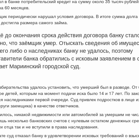
ял в банке потребительский кредит на сумму около 35 тысяч рубле
а 60 месяцев.
щик периодически нарушал условия договора. В итоге сумма долга
 достигла размера самого займа.
ё до окончания срока действия договора банку стал
но, что заёмщик умер. Отыскать сведения об имуще
го либо о наследниках банку не удалось, поэтому
авители банка обратились с исковым заявлением в с
ет Мариинский городской суд.
збирательства удалось установить, что умерший был в разводе. От 
ое детей, которым на момент подачи иска было 14 и 17 лет. По за
я наследниками первой очереди. Суд привлек подростков в лице и
руги заемщика) в качестве ответчиков.
илось, никакой недвижимости или автомобилей за умершим не чис
шь несколько банковских счетов с нулевым остатком денежных сре
и отца так и не вступили в права наследования.
ате суд отказал банку в удовлетворении исковых требований о взыс