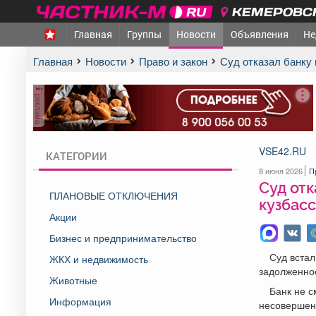
КЕМЕРОВСК
Главная
Группы
Новости
Объявления
Не
Главная
Новости
Право и закон
Суд отказал банк
реклама
VSE42.RU
КАТЕГОРИИ
8 июня 2026
П
Суд отк
ПЛАНОВЫЕ ОТКЛЮЧЕНИЯ
кузбас
Акции
Бизнес и предпринимательство
Суд встал
ЖКХ и недвижимость
задолженнос
Животные
Банк не с
Информация
несовершенн