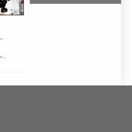
 –
ание