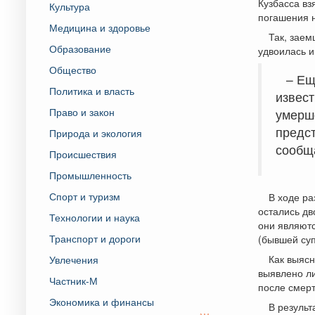
Кузбасса вз
Культура
погашения н
Медицина и здоровье
Так, заем
Образование
удвоилась и
Общество
– Ещ
Политика и власть
извест
Право и закон
умерше
предст
Природа и экология
сообща
Происшествия
Промышленность
Спорт и туризм
В ходе ра
остались дв
Технологии и наука
они являютс
Транспорт и дороги
(бывшей суп
Как выясн
Увлечения
выявлено ли
Частник-М
после смерт
Экономика и финансы
В результ