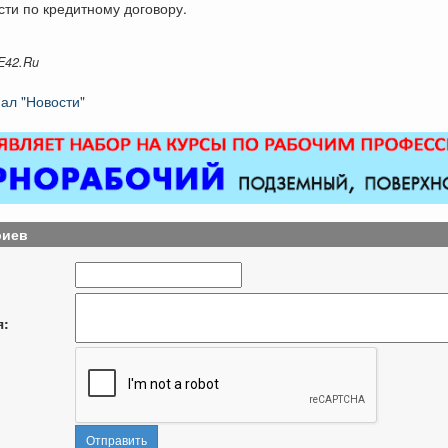
ти по кредитному договору.
E42.Ru
ал "Новости"
риев
я:
Отправить