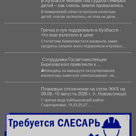
В Кузбассе неизвестна судьба семерых
детей – как сквозь землю провалились
В Кемеровской области пропали несколько
детей, поиски затянулись, но пока не дали
никакого результата. ...
Гречка и лук подорожали в Кузбассе -
что еще взлетело в цене
Статистики Кемеровостата раскрыли, какие
продукты сильнее всего подорожали в Кузбассе
за неделю. Специалисты Кемеровостата...
‍ Сотрудники Госавтоинспекции
Березовского привлекли к
ответственности водителя
🚔Находясь на маршруте патрулирования,
электросамоката, который перевозил
инспекторы заметили электросамокат, на
ребенка
котором находилась мать с ребенком без
мотошлемов....
Плановые отключения на сетях ЖКХ на
09.08.-10 августа 2026 г. (г. Новокузнецк)
Г орячая вода Куйбышевский район:
Садопарковая, 19,23,25,27,
29,31,33,35,28/1,28/2,28,30,...
реклама