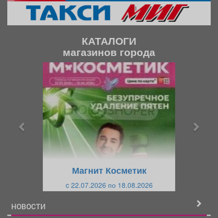
КАТАЛОГИ
магазинов города
П
С
р
л
е
е
д
д
ы
у
д
ю
у
щ
щ
и
Магнит Косметик
и
й
c 22.07.2026 по 18.08.2026
й
НОВОСТИ