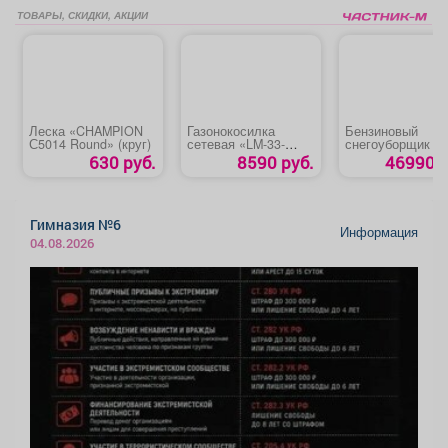
ТОВАРЫ, СКИДКИ, АКЦИИ
Леска «CHAMPION
Газонокосилка
Бензиновый
С5014 Round» (круг)
сетевая «LM-33-
снегоуборщик «H
1300»
SGC 4100 L»
630 руб.
8590 руб.
46990 р
Гимназия №6
Информация
04.08.2026