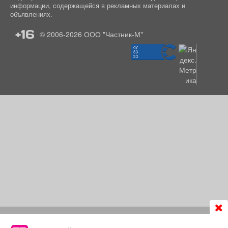
информации, содержащейся в рекламных материалах и
объявлениях.
+16
© 2006-2026
ООО "Частник-М"
Продолжая использовать сайт
chastnik-m.ru
, Вы даете