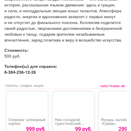
история, рассказанная языком движения: здесь и грация,
и сила, и неподдельные эмоции юных талантов. Атмосфера
радости, энергии и вдохновения захватит с первых минут
и не отпустит до финального поклона. Коллектив поделится
своей радостью, творческими достижениями и безграничной
любовью к танцу, подарив зрителям незабываемые
впечатления, заряд позитива и веру в волшебство искусства.
Стоимость:
500 руб.
Телефон(ы) для справок:
8-384-236-12-26
ТОВАРЫ, СКИДКИ, АКЦИИ
Спиннинг штекерный
Нож складной
Фонарь налобны
карбон
туристический
«Ермак»
«Traveler»
999 руб.
99 руб.
299 р