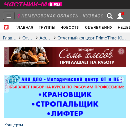
☰
КЕМЕРОВСКАЯ ОБЛАСТЬ - КУЗБАСС
ГЛАВНАЯ
ГРУППЫ
НОВОСТИ
ОБЪЯВЛЕНИЯ
НЕДВ
Главная
Группы
Новости
Главная
Отдых
афиша
Отчетный концерт PrimeTime Kids 2026
реклама
Объявления
Недвижимость
Услуги
реклама
Работа
Транспорт
Компании
Концерты