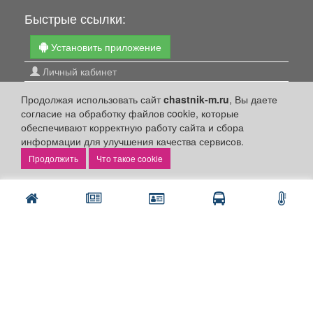
Быстрые ссылки:
Установить приложение
Личный кабинет
Подать объявление
Продолжая использовать сайт
chastnik-m.ru
, Вы даете
Подать объявление в газету
согласие на обработку файлов cookie, которые
обеспечивают корректную работу сайта и сбора
Поздравить
информации для улучшения качества сервисов.
Скачать газету "Частник-М"
Что такое cookie
Рекламодателям:
Бизнес-кабинет
Заказать рекламу
Оплата услуг:
Расценки
Оплатить