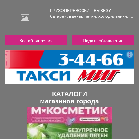
ГРУЗОПЕРЕВОЗКИ - ВЫВЕЗУ
батареи,
ванны, печки, холодильники, ...
Все объявления
Подать объявление
реклама
КАТАЛОГИ
магазинов города
П
С
р
л
е
е
д
д