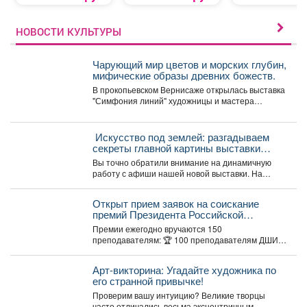
НОВОСТИ КУЛЬТУРЫ
Чарующий мир цветов и морских глубин,
мифические образы древних божеств.
В прокопьевском Вернисаже открылась выставка
"Симфония линий" художницы и мастера
декоративно-прикладного искусства Натальи
Калугиной. ...
️ Искусство под землей: разгадываем
секреты главной картины выставки
«Шахтёрская слава» автор Тамара
Вы точно обратили внимание на динамичную
Шлыкова
работу с афиши нашей новой выставки. На
первый взгляд...
Открыт прием заявок на соискание
премий Президента Российской
Федерации для преподавателей в
Премии ежегодно вручаются 150
области музыкального искусства в 2026
преподавателям: 🏆 100 преподавателям ДШИ
году.
(по 500 тыс. руб.), ...
Арт-викторина: Угадайте художника по
его странной привычке!
Проверим вашу интуицию? Великие творцы
часто отличались весьма эксцентричным