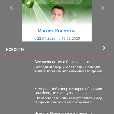
ы
у
д
ю
у
щ
щ
и
Магнит Косметик
и
й
c 22.07.2026 по 18.08.2026
й
НОВОСТИ
Все начинается с безопасности.
Загородный лагерь «Белая роща» с рабочим
визитом посетила уполномоченная по правам
ребёнка в Кузбассе Ирина...
Кемеровский сквер шикарно обновили –
там беседки и фигуры зверей
В Кемерове завершили благоустраивать сквер,
теперь он превратился в комфортное и
уникальное место. В...
Новости Новокузнецка 4 августа