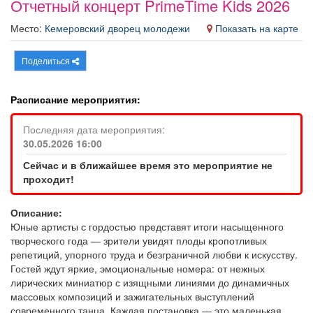
Отчетный концерт PrimeTime Kids 2026
Афиша
Обучение
Проекты
Место:
Кемеровский дворец молодежи
Показать на карте
Поделиться
Товары
Поздравления
Погода
Расписание мероприятия:
Последняя дата мероприятия:
30.05.2026 16:00
ТВ программа
Я - пенсионер
Сейчас и в ближайшее время это мероприятие не
проходит!
Описание:
Юные артисты с гордостью представят итоги насыщенного
творческого года — зрители увидят плоды кропотливых
репетиций, упорного труда и безграничной любви к искусству.
Гостей ждут яркие, эмоциональные номера: от нежных
лирических миниатюр с изящными линиями до динамичных
массовых композиций и зажигательных выступлений
современного танца. Каждая постановка — это маленькая