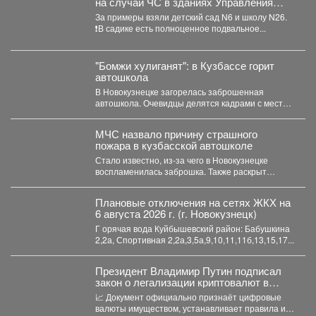
на случай ЧС в зданиях Управления
образованием с различной
За примеры взяли детский сад N6 и школу N26.
конструкцией: имеющих подвалы и
❗️В садике есть полноценное подвальное...
предусматривающие только
техподполье.
"Бомжи хулиганят": в Кузбассе горит
автошкола
В Новокузнецке загорелась заброшенная
автошкола. Очевидцы делятся кадрами с места
событий. Вечером во вторник,...
МЧС назвало причину страшного
пожара в кузбасской автошколе
Стало известно, из-за чего в Новокузнецке
воспламенилась заброшка. Также раскрыт
масштаб разрушения. Заброшенная
автошкола...
Плановые отключения на сетях ЖКХ на
6 августа 2026 г. (г. Новокузнецк)
Г орячая вода Куйбышевский район: Бабушкина
2,2а, Спортивная 2,2а,3,5а,9,10,11,11б,13,15,17...
Президент Владимир Путин подписал
закон о легализации криптовалют в
России.
📈 Документ официально признаёт цифровые
валюты имуществом, устанавливает правила их