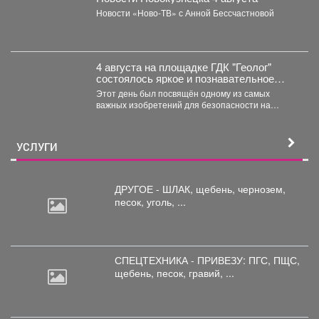
Новости «Ново-ТВ» с Анной Бессчастновой
4 августа на площадке ГДК "Геолог"
состоялось яркое и познавательное
мероприятие - "День Светофора".
Этот день был посвящён одному из самых
важных изобретений для безопасности на
дорогах. В доступной...
УСЛУГИ
ДРУГОЕ - ШЛАК, щебень,
чернозем,
песок, уголь, ...
СПЕЦТЕХНИКА - ПРИВЕЗУ: ПГС,
ПЩС,
щебень, песок, гравий, ...