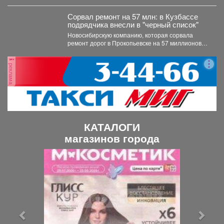
Сорвал ремонт на 57 млн: в Кузбассе
подрядчика внесли в "черный список"
Новосибирскую компанию, которая сорвала
ремонт дорог в Прокопьевске на 57 миллионов
рублей, внесли в реестр...
реклама
КАТАЛОГИ
магазинов города
П
С
р
л
е
е
д
д
ы
у