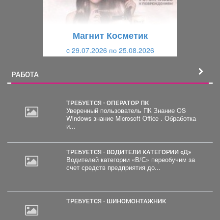
д
ю
у
щ
щ
и
Магнит Косметик
и
й
c 29.07.2026 по 25.08.2026
й
РАБОТА
ТРЕБУЕТСЯ - ОПЕРАТОР ПК
Уверенный пользователь ПК Знание OS
Windows знание Microsoft Office . Обработка
и...
ТРЕБУЕТСЯ - ВОДИТЕЛИ КАТЕГОРИИ «Д»
Водителей категории «В/С» переобучим за
счет средств предприятия до...
ТРЕБУЕТСЯ - ШИНОМОНТАЖНИК