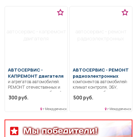
автосервис - капремонт
автосервис - ремонт
двигателя
радиоэлектронных
АВТОСЕРВИС -
АВТОСЕРВИС -
РЕМОНТ
КАПРЕМОНТ двигателя
радиоэлектронных
и агрегатов автомобилей.
компонентов автомобилей:
РЕМОНТ отечественных и
климат контроля, ЭБУ,
иностранных автомобилей.
сигнализации, брелков,
300 руб.
500 руб.
Диагностика. Замена
магнитол,
расходных материалов.
электроусилителей руля,
Сварные работы. Кузовные
многофункциональных
г Междуреченск
г Междуреченск
работы. Промывка системы
дисплеев, и многого
охлаждения.
другого. Быстро,
Антикоррозийная
качественно, недорого!
Мы победители!
обработка кузова.
Точная стоимость ремонта
определяется после