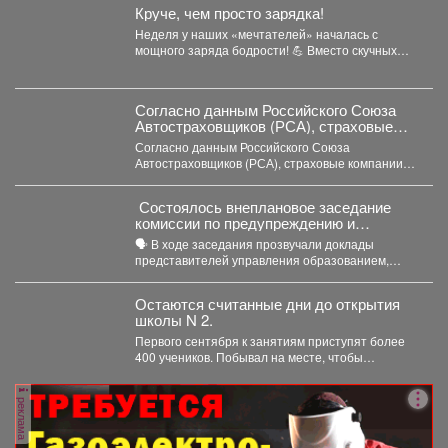
Круче, чем просто зарядка!
Неделя у наших «мечтателей» началась с
мощного заряда бодрости! 💪 Вместо скучных
уроков - спортивная...
Согласно данным Российского Союза
Автостраховщиков (РСА), страховые
компании за первое полугодие 2026 года
Согласно данным Российского Союза
выплатили более 35,3 млрд руб.
Автостраховщиков (РСА), страховые компании
за первое полугодие 2026 года выплатили
более...
Состоялось внеплановое заседание
комиссии по предупреждению и
ликвидации чрезвычайных ситуаций и
🗣️ В ходе заседания прозвучали доклады
пожарной безопасности
представителей управления образованием,
сотрудников МЧС и мысковского Водоканала. ...
Остаются считанные дни до открытия
школы N 2.
Первого сентября к занятиям приступят более
400 учеников. Побывал на месте, чтобы
убедиться, что мы...
реклама