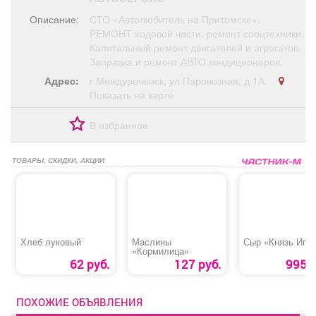
Афиша
Обучение
Проекты
Описание:
СТО «Автолюбитель на Притомске».
РЕМОНТ ходовой части, ремонт спецтехники.
Капитальный ремонт двигателей и агрегатов.
Заправка и ремонт АВТО кондиционеров.
Адрес:
г Междуреченск, ул Паровозная, д 1А
Товары
Поздравления
Погода
Показать на карте
В избранное
ТОВАРЫ, СКИДКИ, АКЦИИ
ТВ программа
Я - пенсионер
Хлеб луковый
Маслины
Сыр «Князь Иго
«Кормилица»
62 руб.
127 руб.
995 р
ПОХОЖИЕ ОБЪЯВЛЕНИЯ