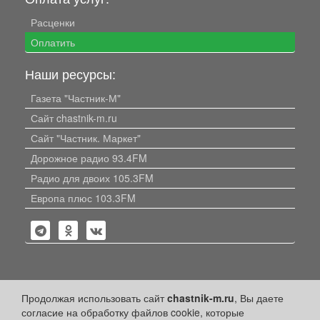
Расценки
Оплатить
Наши ресурсы:
Газета "Частник-М"
Сайт chastnik-m.ru
Сайт "Частник. Маркет"
Дорожное радио 93.4FM
Радио для двоих 105.3FM
Европа плюс 103.3FM
Политика конфиденциальности
Продолжая использовать сайт
chastnik-m.ru
, Вы даете
согласие на обработку файлов cookie, которые
Публикации с пометкой «Реклама», «На правах рекламы»,