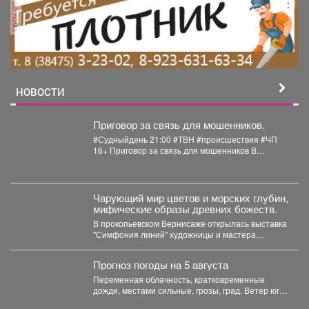
реклама
НОВОСТИ
Приговор за связь для мошенников.
#Судныйдень 21:00 #ТВН #происшествия #ЧП
16+ Приговор за связь для мошенников В
Новокузнецке...
Чарующий мир цветов и морских глубин,
мифические образы древних божеств.
В прокопьевском Вернисаже открылась выставка
"Симфония линий" художницы и мастера
декоративно-прикладного искусства Натальи
Калугиной. ...
Прогноз погоды на 5 августа
Переменная облачность, кратковременные
дожди, местами сильные, грозы, град. Ветер юго-
западный 4-9 м/с, порывы до 18...