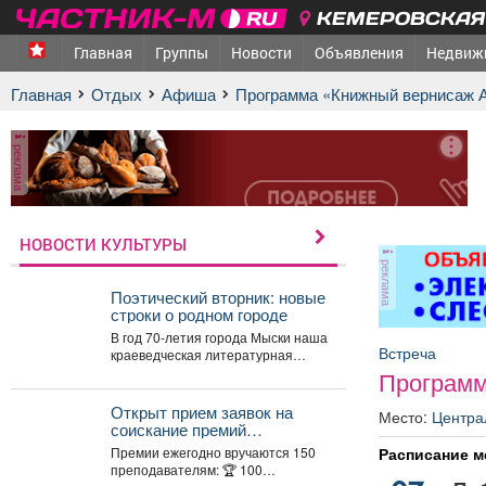
КЕМЕРОВСКАЯ 
Главная
Группы
Новости
Объявления
Недвиж
Главная
Отдых
афиша
Программа «Книжный вернисаж
реклама
НОВОСТИ КУЛЬТУРЫ
реклама
Поэтический вторник: новые
строки о родном городе
В год 70-летия города Мыски наша
Встреча
краеведческая литературная
рубрика «Поэтический вторникЪ»
Программ
продолжает знакомить читателей
с...
Открыт прием заявок на
Место:
Центра
соискание премий
Президента Российской
Расписание м
Премии ежегодно вручаются 150
Федерации для
преподавателям: 🏆 100
преподавателей в области