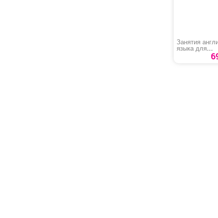
Занятия англ
языка для
обучающихся 
6
классов