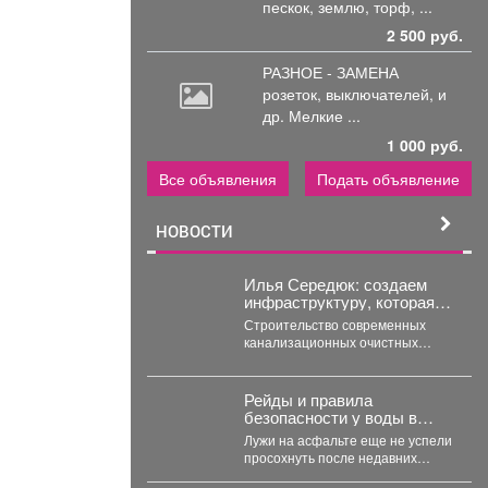
пескок, землю, торф, ...
2 500 руб.
РАЗНОЕ - ЗАМЕНА
розеток,
выключателей, и
др. Мелкие ...
1 000 руб.
Все объявления
Подать объявление
НОВОСТИ
Илья Середюк: создаем
инфраструктуру, которая
напрямую повышает
Строительство современных
качество жизни людей
канализационных очистных
сооружений в пгт Промышленная
близится к завершению. На
сегодняшний день готовность...
Рейды и правила
безопасности у воды в
Новокузнецке
Лужи на асфальте еще не успели
просохнуть после недавних
ливней, а солнце уже снова