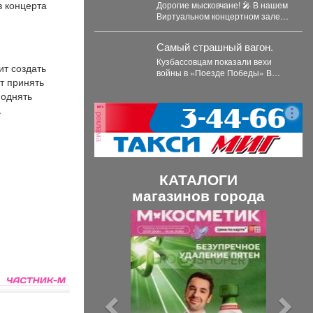
открывается программа
з концерта
Дорогие мысковчане! 🎤 В нашем
трансляция концерта-
Виртуальном концертном зале
я
караоке «Споём любимое и
открывается программа
родное»!
трансляция концерта-караоке
Самый страшный вагон.
«Споём любимое...
Кузбассовцам показали вехи
ит создать
войны в «Поезде Победы» В
т принять
Кузбасс прибыл «Поезд
поднять
Победы», 12+ -...
.
реклама
КАТАЛОГИ
магазинов города
П
С
р
л
е
е
д
д
ы
у