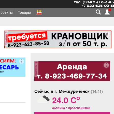
тел. (38475) 65-545
+7 923-625-02-51
Проекты
Товары
реклама
реклама
Сейчас в г. Междуреченск
(14:41)
o
24.0 C
облачно с прояснениями