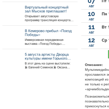
07
Пт 
преподавателям ДШИ (по 500 тыс.
музыкального искусства в
руб.), ...
2026 году.
Виртуальный концертный
АВГ
зал Мысков приглашает!
10
Пн 
Открывает августовскую
АВГ
программу трансляция концерта-
караоке «Споём любимое и
11
Вт 
родное» - знаковые хиты
В Кемерово прибыл «Поезд
отечественной киномузыки и...
АВГ
Победы»
12
Ср 
Иммерсивная передвижная
выставка «Поезд Победы»
АВГ
прибыла в Кемерово после двух
дней работы в Новокузнецке.
5 августа артисты Дворца
Торжественное...
культуры имени Горького
провели выездной концерт в
В этот день на сцене выступили:
Описание:
реабилитационном центре
🎤 Евгений Семенов 🎤 Оксана
Мультимедийна
«Топаз».
Гайдукова ...
прославился э
композиций из 
не только к р
«арчимбольдес
Познакомиться
познавательно
прикоснуться 