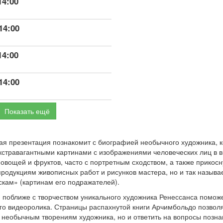
14:00
14:00
14:00
14:00
Показать ещё
я презентация познакомит с биографией необычного художника, 
кстравагантными картинами с изображениями человеческих лиц в 
овощей и фруктов, часто с портретным сходством, а также прикосн
епродукциям живописных работ и рисунков мастера, но и так назыв
кам» (картинам его подражателей).
 поближе с творчеством уникального художника Ренессанса помож
го видеоролика. Страницы распахнутой книги Арчимбольдо позволя
к необычным творениям художника, но и ответить на вопросы позн