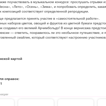
акже поучаствовать в музыкальном конкурсе: прослушать отрывки и
есна», «Лето», «Осень», «Зима», и попробовать определить, кака
х композиций соответствует определенной репродукции.
Еще предлагается принять участие в «самостоятельной работе».
нных наборов цветов, овощей и фруктов из цветной бумаги предсто
ак создавал его великий Арчимбольдо! В конце вернисажа предстои
лексии — ответить, понравилось ли это необычное путешествие, и 
товленный смайлик, который соответствуют настроению участников
нской картой
ля справок:
41
 АКЦИИ