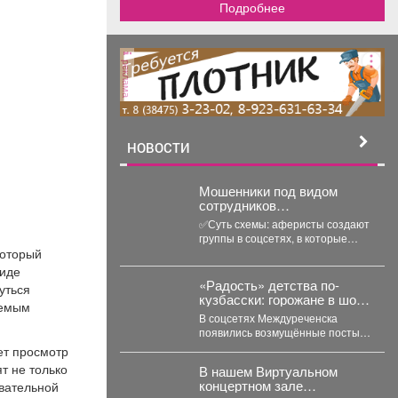
Подробнее
реклама
НОВОСТИ
‍Мошенники под видом
сотрудников
маркетплейсов
✅Суть схемы: аферисты создают
обманывают россиян, у
группы в соцсетях, в которые
которых скоро день
который
добавляют пользователей в
рождения.
преддверии их дня...
виде
«Радость» детства по-
уться
кузбасски: горожане в шоке
аемым
от антисанитарии у
В соцсетях Междуреченска
детского сада
появились возмущённые посты
жителей о мусорной свалке,
ет просмотр
которая "выросла" рядом с
т не только
В нашем Виртуальном
детским...
концертном зале
авательной