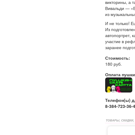
викторины, а т
Вивальди — «В
из музыкальны
И не только! 
Из подготовле
автопортрет, к
участие в реф
заранее подго
Стоимость:
180 руб.
Оплата пушки
Телефон(ы) д
8-384-723-36-
ТОВАРЫ, СКИДКИ,