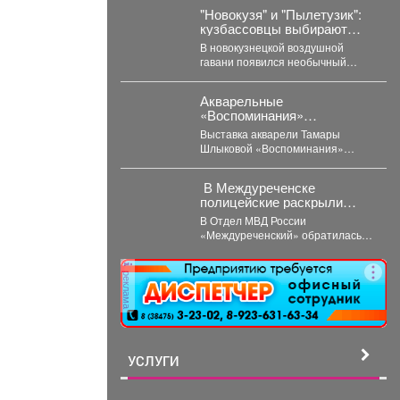
палит...
"Новокузя" и "Пылетузик":
кузбассовцы выбирают
имя роботу в аэропорту
В новокузнецкой воздушной
гавани появился необычный
сотрудник, который работает за
энергию. В международном
Акварельные
аэропорту...
«Воспоминания»
притягивают гостей со всей
Выставка акварели Тамары
области
Шлыковой «Воспоминания»
открылась 3 августа в
Центральной библиотеке Мысков
В Междуреченске
и сразу стала...
полицейские раскрыли
кражу велосипеда
В Отдел МВД России
«Междуреченский» обратилась
22-летняя потерпевшая с
заявлением о том, что
реклама
неизвестное лицо...
УСЛУГИ