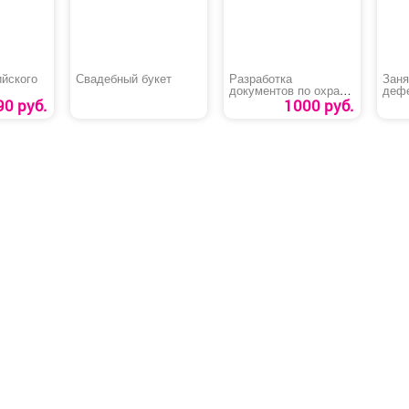
ийского
Свадебный букет
Разработка
Заня
документов по охране
дефе
2-11
труда
90 руб.
1000 руб.