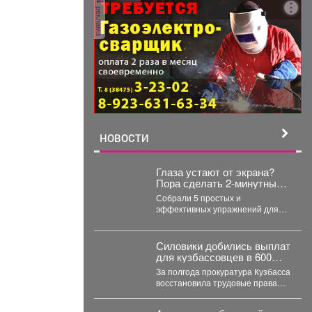
реклама
НОВОСТИ
Глаза устают от экрана?
Пора сделать 2-минутный
перерыв!
Собрали 5 простых и
эффективных упражнений для
снятия зрительного напряжения.
Они займут буквально пару
минут....
Силовики добились выплат
для кузбассовцев в 600
млн рублей
За полгода прокуратура Кузбасса
восстановила трудовые права
жителей на 600 миллионов
рублей. В Кузбассе...