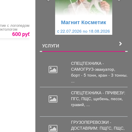
д
ю
у
щ
щ
и
Магнит Косметик
и
й
тие с логопедом-
Свадебный букет
Свадебный букет
ктологом
c 22.07.2026 по 18.08.2026
й
600 руб.
УСЛУГИ
СПЕЦТЕХНИКА -
САМОГРУЗ-эвакуатор,
борт
- 5 тонн, кран - 3 тонны.
...
СПЕЦТЕХНИКА - ПРИВЕЗУ:
ПГС,
ПЩС, щебень, песок,
гравий, ...
ГРУЗОПЕРЕВОЗКИ -
ДОСТАВЯИМ: ПЩГС,
ПЩС,