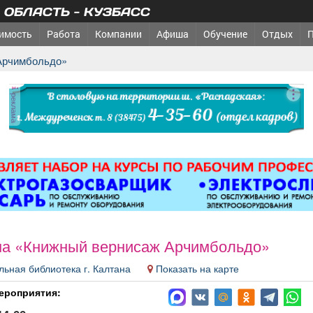
ОБЛАСТЬ - КУЗБАСС
имость
Работа
Компании
Афиша
Обучение
Отдых
 Арчимбольдо»
реклама
а «Книжный вернисаж Арчимбольдо»
льная библиотека г. Калтана
Показать на карте
ероприятия: