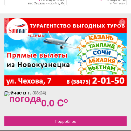
теплый, центральный
топит. В доме 4 комнаты с
пер Сыркашинский, д 35
ул Чульжан
водопровод, хороший
качественным евро
подъезд, много
ремонтом создают
насаждений, вид просто
атмосферу комфорта и
реклама
изумительный.все вопросы
уюта. На первом этаже
по телефону, торг
расположена кухня с
современной бытовой
техникой и стильной
мебелью (производство
Италия). Санузел
оборудован всем
необходимым, включая
ванну и современную
сантехнику. Отопление:
два котла (электрический,
твердотопливный
автоматический с
Сейчас в г.
(08:24)
удалённым доступом
управления). Скважина с
o
0.0 C
установкой фильтрации.
Канализация септик. На
участке расположены
экзотические растения,
Подробнее
ухоженные цветники и
деревья, а также надворные