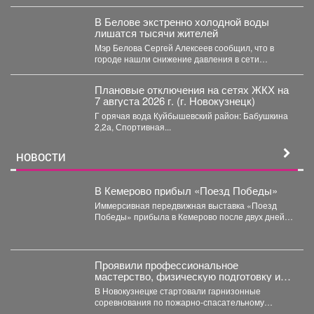
В Белове экстренно холодной воды
лишатся тысячи жителей
Мэр Белова Сергей Алексеев сообщил, что в
городе нашли снижение давления в сети
магистрального водопровода...
Плановые отключения на сетях ЖКХ на
7 августа 2026 г. (г. Новокузнецк)
Г орячая вода Куйбышевский район: Бабушкина
2,2а, Спортивная...
НОВОСТИ
В Кемерово прибыл «Поезд Победы»
Иммерсивная передвижная выставка «Поезд
Победы» прибыла в Кемерово после двух дней
работы в Новокузнецке. Торжественное...
Проявили профессиональное
мастерство, физическую подготовку и
командный дух.
В Новокузнецке стартовали гарнизонные
соревнования по пожарно-спасательному
спорту. Они продлятся в течение двух дней, а...