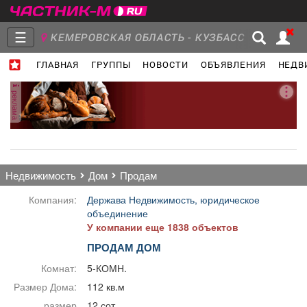
☰
КЕМЕРОВСКАЯ ОБЛАСТЬ - КУЗБАСС
ГЛАВНАЯ
ГРУППЫ
НОВОСТИ
ОБЪЯВЛЕНИЯ
НЕДВ
Главная
Группы
Новости
реклама
Объявления
Недвижимость
Услуги
недвижимость
дом
продам
Компания:
Держава Недвижимость, юридическое
объединение
У компании еще 1838 объектов
Работа
Транспорт
Компании
ПРОДАМ ДОМ
Комнат:
5-КОМН.
Размер Дома:
112 кв.м
размер
12 сот.