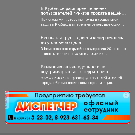
В Кузбассе расширен перечень
пользователей пунктов проката вещей
для новорожденных
Приказом Министерства труда и социальной
защиты Кузбасса в перечень семей, имеющих
право воспользоваться услугами пунктов...
Бинокль и трусы довели кемеровчанина
до уголовного дела
В Кемерове росгвардейцы задержали 20-летнего
парня, который пытался вынести из
гипермаркета необычный комплектвещей. В...
Вниманию автовладельцев: на
внутриквартальных территориях
Междуреченского муниципального
МКУ «УР ЖКК» информирует жителей и гостей
округа вводятся ограничения стоянки.
города об изменении схемы организации
дорожного движения на...
реклама