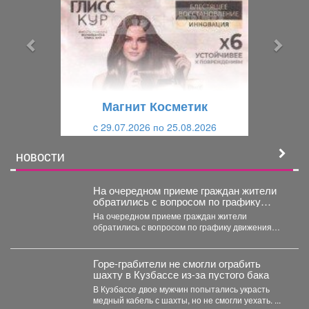
е
е
д
д
ы
у
д
ю
у
щ
щ
и
Магнит Косметик
и
й
c 29.07.2026 по 25.08.2026
й
НОВОСТИ
На очередном приеме граждан жители
обратились с вопросом по графику
движения общественного транспорта.
На очередном приеме граждан жители
обратились с вопросом по графику движения
общественного транспорта. Ещё в...
Горе-грабители не смогли ограбить
шахту в Кузбассе из-за пустого бака
В Кузбассе двое мужчин попытались украсть
медный кабель с шахты, но не смогли уехать. ...