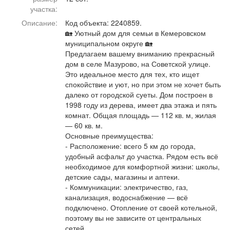
Афиша
Обучение
Проекты
участка:
Описание:
Код объекта: 2240859.
🏡 Уютный дом для семьи в Кемеровском
муниципальном округе 🏡
Предлагаем вашему вниманию прекрасный
дом в селе Мазурово, на Советской улице.
Товары
Поздравления
Погода
Это идеальное место для тех, кто ищет
спокойствие и уют, но при этом не хочет быть
далеко от городской суеты. Дом построен в
1998 году из дерева, имеет два этажа и пять
комнат. Общая площадь — 112 кв. м, жилая
ТВ программа
Я - пенсионер
— 60 кв. м.
Основные преимущества:
- Расположение: всего 5 км до города,
удобный асфальт до участка. Рядом есть всё
необходимое для комфортной жизни: школы,
детские сады, магазины и аптеки.
- Коммуникации: электричество, газ,
канализация, водоснабжение — всё
подключено. Отопление от своей котельной,
поэтому вы не зависите от центральных
сетей.