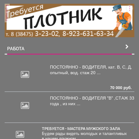
постройки, баня, бассейн
(очищенная вода с
реклама
подогревом), просторная
зона для барбекю, с
подводом воды. Гараж на
две машины. Ворота
автоматические откатные
раздвижные. Проводной
РАБОТА
интернет 300 мегабит. Дом
находится в живописном
месте с асфальтированной
дорогой и удобной
ПОСТОЯННО - ВОДИТЕЛЯ, кат.
В, С, Д,
транспортной
опытный, вод. стаж 20 ...
доступностью. Рядом есть
магазин, что обеспечивает
все необходимые условия
70 000 руб.
для комфортного
ПОСТОЯННО - ВОДИТЕЛЯ "В"
,СТАЖ 33
проживания. Земельный
года , из них ...
участок относится к
категории ИЖС. Возможна
продажа в ипотеку.
ТРЕБУЕТСЯ - МАСТЕРА МУЖСКОГО ЗАЛА
Будем рады видеть молодых и талантливых
в нашем дружном...