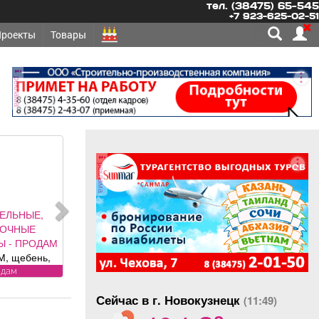
тел. (38475) 65-545
+7 923-625-02-51
Проекты
Товары
реклама
реклама
ВЫЕ УСЛУГИ -
ИСТКА, СТИРКА
ИРКА ковров,
ем круглый год,
рем и привезем
чистка, стирка
бесплатно.
Сейчас в г. Новокузнецк
ионерам скидка
(11:49)
o
Фабрика «Чистый