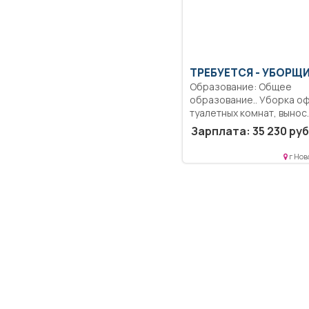
ТРЕБУЕТСЯ - УБОРЩ
Образование: Общее
образование.. Уборка оф
туалетных комнат, вынос
мусора.....
Зарплата: 35 230 руб
г Нов