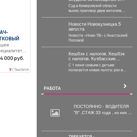
истязание подростка
Суд в Кемеровской области
вынес приговор двум жителям
Юрги-их признали виновными в
похищении, истязании и...
Новости Новокузнецка 5
августа
РАЧ-
Новости «Ново-ТВ» с Анастасией
СТКОВЫЙ
Поповой
сшее
ециалитет,
Кешбэк с налогов. Кешбэк
4 000 руб.
с налогов. Кузбасские
семьи раз в год вернут
С 1 июня семьям с детьми
часть уплаченных денег
ть..
полагается новая льгота: раз в
г Таштагол
год они могут вернуть...
...
РАБОТА
ПОСТОЯННО - ВОДИТЕЛЯ
"В"
,СТАЖ 33 года , из них ...
ТРЕБУЕТСЯ -