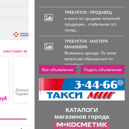
ТРЕБУЕТСЯ - ПРОДАВЕЦ
в киоск по продаже печатной
продукции,. стабильная з/п,
оклад...
ТРЕБУЕТСЯ - МАСТЕРА
МАНИКЮРА
Возможна аренда. По всем
вопросам обращаться по
телефону..
Все объявления
Подать объявление
реклама
Домкрат
Автошампунь для
Автоном
гидравлический
мойки «Active Foam
отопител
бутылочный «Matrix
PF-40»
«Kyoda»
руб
1550 руб.
1124 руб.
50760»
КАТАЛОГИ
магазинов города
П
С