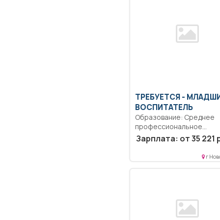
ТРЕБУЕТСЯ - МЛАДШ
ВОСПИТАТЕЛЬ
Образование: Среднее
профессиональное
образование.. Влажная 
Зарплата: от 35 221 
групп, спален, санузлов...
г Нов