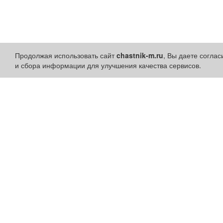
Продолжая использовать сайт
chastnik-m.ru
, Вы даете согла
и сбора информации для улучшения качества сервисов.
Разделы сайта:
Быстрые ссылки:
Объявления
Установить приложени
Новости
Личный кабинет
Компании
Подать объявление
Афиша