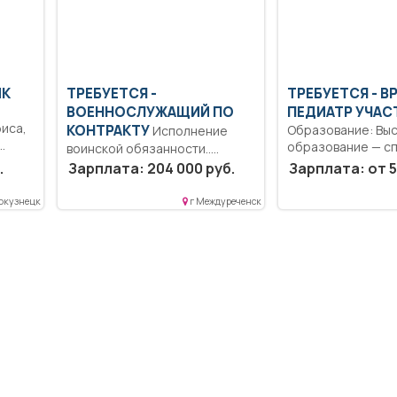
ИК
ТРЕБУЕТСЯ -
ТРЕБУЕТСЯ - В
ВОЕННОСЛУЖАЩИЙ ПО
ПЕДИАТР УЧА
иса,
КОНТРАКТУ
Образование: Вы
Исполнение
образование — сп
воинской обязанности..
магистратура.
Полный рабочий день..
.
Зарплата: 204 000 руб.
Зарплата: от 5
Ответственность.
Коммуникабельнос
окузнецк
г Междуреченск
Проведение
профилактических