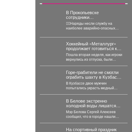
В Прокопьевске
сотрудники
Госавтоинспекции провели
👮‍♂Наряды несли службу на
массовую проверку
наиболее аварийно-опасных
водителей
участках города, где риск
дорожно-транспортных
происшествий особенно высок.
Хоккейный «Металлург»
Основная...
продолжает готовиться к
предстоящему сезону.
Пошла вторая неделя, как игроки
вернулись из отпуска, были
осмотрены врачами, сдали
тесты, приступили к...
Горе-грабители не смогли
ограбить шахту в Кузбассе
из-за пустого бака
В Кузбассе двое мужчин
попытались украсть медный
кабель с шахты, но не смогли
уехать. ...
В Белове экстренно
холодной воды лишатся
тысячи жителей
Мэр Белова Сергей Алексеев
сообщил, что в городе нашли
снижение давления в сети
магистрального водопровода...
На спортивный праздник