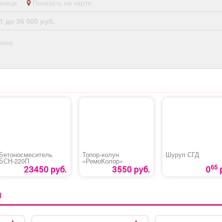
кузнецк
Показать на карте
1 до 36 000 руб.
нное
Бетоносмеситель
Топор-колун
Шуруп СГД
БСН-220П
«РемоКолор»
65
23450 руб.
3550 руб.
0
Я