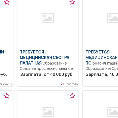
ИЙ
ТРЕБУЕТСЯ -
ТРЕБУЕТСЯ -
МЕДИЦИНСКАЯ СЕСТРА
МЕДИЦИНСКАЯ
ПАЛАТНАЯ
ПО
Образование:
реабилитаци
Среднее профессиональное..
Образование: Ср
уборка
Сестринский уход за
профессиональн
руб.
Зарплата: от 40 000 руб.
Зарплата: 40 0
пациентами. Осуществлять
образование.. Ок
уход...
доврачебной помощ
окузнецк
г Кемерово