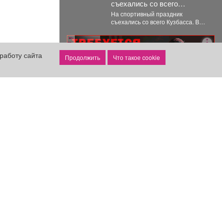
съехались со всего
Кузбасса.
На спортивный праздник
съехались со всего Кузбасса. В
Прокопьевске прошел
традиционный турнир по
реклама
теннису. 🥎...
работу сайта
Что такое cookie