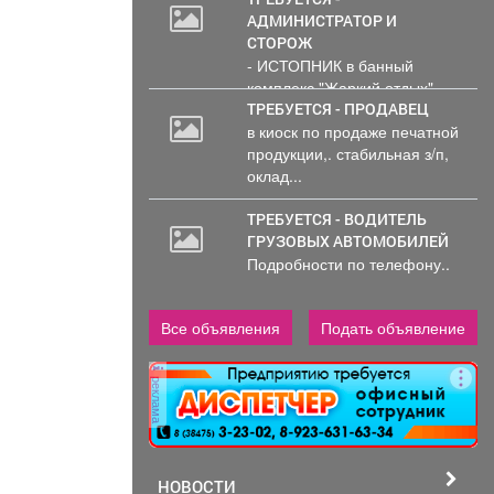
АДМИНИСТРАТОР И
СТОРОЖ
- ИСТОПНИК в банный
комплекс "Жаркий отдых"
Администрирование и тех....
ТРЕБУЕТСЯ - ПРОДАВЕЦ
в киоск по продаже печатной
продукции,. стабильная з/п,
оклад...
ТРЕБУЕТСЯ - ВОДИТЕЛЬ
ГРУЗОВЫХ АВТОМОБИЛЕЙ
Подробности по телефону..
Все объявления
Подать объявление
реклама
НОВОСТИ