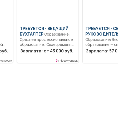
ТРЕБУЕТСЯ - ВЕДУЩИЙ
ТРЕБУЕТСЯ - С
БУХГАЛТЕР
РУКОВОДИТЕЛ
Образование:
Среднее профессиональное
Образование: Вы
ей
образование.. Своевременно,
образование — сп
тствии
полно и достоверно
магистратура.. О
руб.
Зарплата: от 43 000 руб.
Зарплата: 57 0
отражать...
проведения телеф
копьевск
г Новокузнецк