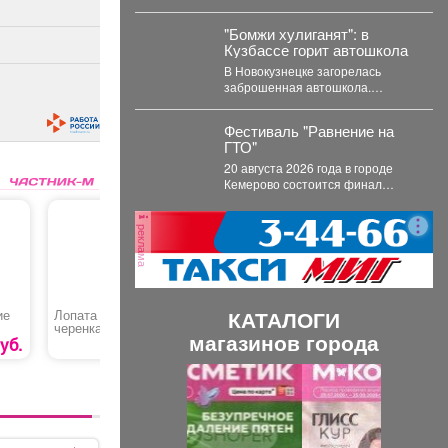
приключение - в парк
эмоции! 🎉 Сегодня ребята из
виртуальной реальности!
лагеря дневного...
"Бомжи хулиганят": в
Кузбассе горит автошкола
В Новокузнецке загорелась
заброшенная автошкола.
Очевидцы делятся кадрами с
места событий. Вечером во
Фестиваль "Равнение на
вторник,...
ГТО"
20 августа 2026 года в городе
Кемерово состоится финал
Проекта Профилактический
физкультурно-патриотический
реклама
фестиваль «Равнение на...
КАТАЛОГИ
ие
Лопата штыковая без
Ударный
Перманен
черенка К2
аккумуляторный
магазинов города
гайковерт «MTX CIWU-
уб.
272 руб.
8390 руб.
BL-20-600»
П
С
р
л
е
е