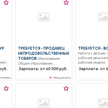
УР
ТРЕБУЕТСЯ - ПРОДАВЕЦ
ТРЕБУЕТСЯ - 
НЕПРОДОВОЛЬСТВЕННЫХ
Работа с детьми.
рабочий день/не
ТОВАРОВ
Образование:
ляет
рабочая неделя..
Общее образование..
Консультировать покупателей
руб.
Зарплата: от 40 000 руб.
Зарплата: от 4
по товарам и акциям...
Киселевск
г Междуреченск