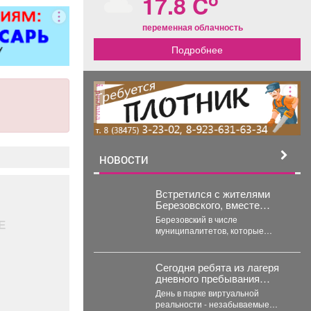
17.8 C
переменная облачность
Подробнее
реклама
НОВОСТИ
Встретился с жителями
Березовского, вместе
заслушали доклад главы о
Березовский в числе
Е
развитии города.
муниципалитетов, которые
сильнее всех ощутили
последствия угольного кризиса.
Важно, что идет работа...
Сегодня ребята из лагеря
дневного пребывания
«Орлёнок» отправились в
День в парке виртуальной
настоящее цифровое
реальности - незабываемые