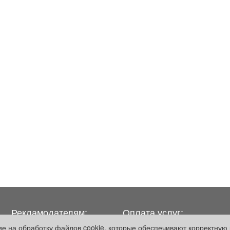
Рекламодателям:
Оплата услуг:
сие на обработку файлов cookie, которые обеспечивают корректную 
Бизнес-кабинет
Расценки