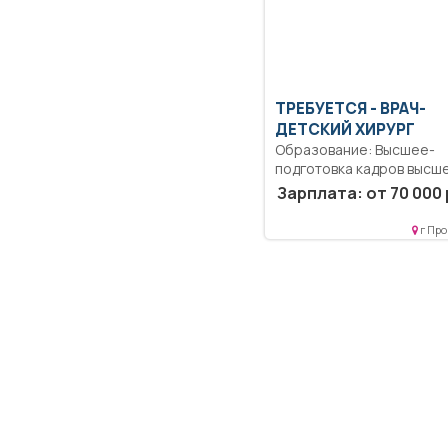
ТРЕБУЕТСЯ - ВРАЧ-
ДЕТСКИЙ ХИРУРГ
Образование: Высшее-
подготовка кадров высш
квалификации.. В соотве
Зарплата: от 70 000 
с должностной...
г Про