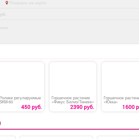
ан
Показать на карте
уб.
нное
Ролики регулируемые
Горшечное растение
Горшечное растен
SKM-60
«Фикус Белиз/Тинеке»
«Юкка»
450 руб.
2390 руб.
1600 р
Я