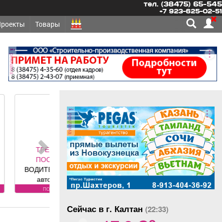
тел. (38475) 65-545
+7 923-625-02-51
Проекты
Товары
реклама
реклама
ЕТСЯ -
ОЯННО
 грузовых
обилей
вания к
оянно
: Условия:
Сейчас в г. Калтан
ности по
(22:33)
o
фону.