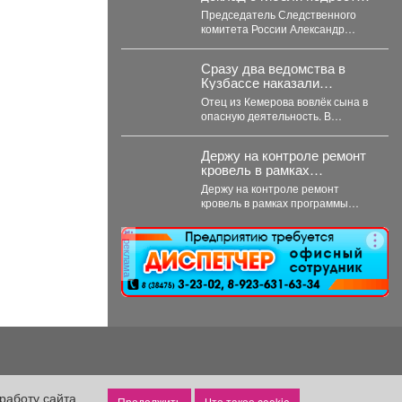
от охотников в Кузбассе
Председатель Следственного
комитета России Александр
Бастрыкин затребовал доклад о
результатах расследования
Сразу два ведомства в
уголовного дела по факту...
Кузбассе наказали
кемеровчанина за подарок
Отец из Кемерова вовлёк сына в
сыну
опасную деятельность. В
Кемерове суд вынес приговор
отцу,...
Держу на контроле ремонт
кровель в рамках
программы ФКР.
Держу на контроле ремонт
кровель в рамках программы
ФКР. Побывал накануне на трех
адресах: ...
реклама
работу сайта
Что такое cookie