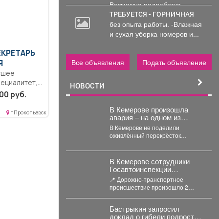
Возможна подработка..
ТРЕБУЕТСЯ - ГОРНИЧНАЯ
без опыта работы. -Влажная
и сухая уборка номеров и...
ЕКРЕТАРЬ
Все объявления
Подать объявление
Я
сшее
ециалитет,
НОВОСТИ
рганизация
00 руб.
онных...
В Кемерове произошла
г Прокопьевск
авария – на одном из
самых "защищённых"
В Кемерове не поделили
перекрёстков
оживлённый перекрёсток
иномарки, одной из них вырвало
колесо. В понедельник,...
В Кемерове сотрудники
Госавтоинспекции
устанавливают
📍 Дорожно-транспортное
обстоятельства ДТП, в
происшествие произошло 2
котором травмирован
августа в Кемерове на проспекте
человек
Октябрьском вблизи дома №74. ...
Бастрыкин запросил
доклад о гибели подростка