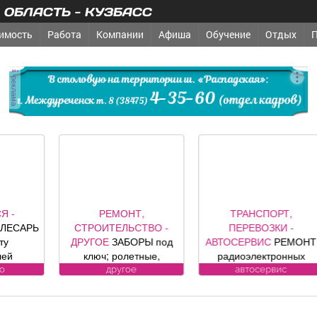
ОБЛАСТЬ - КУЗБАСС
имость
Работа
Компании
Афиша
Обучение
Отдых
реклама
РЕМОНТ,
ТРАНСПОРТ,
ТРЕБУ
ТРОИТЕЛЬСТВО -
ПЕРЕВОЗКИ -
ПОСТ
РУГОЕ
ЗАБОРЫ под
АВТОСЕРВИС
РЕМОНТ
ВОДИТЕЛЬ
ключ; ролетные,
радиоэлектронных
автом
кционные ворота (от
компонентов
Требо
другое
автосервис
пост
официального
автомобилей: климат
кандидату
представителя
контроля, ЭБУ,
Подроб
омпании DoorHan);
сигнализации, брелков,
теле