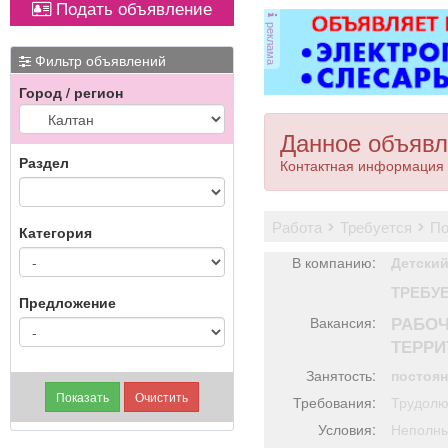
Подать объявление
оборудованием,
ТКРФ; социальные
от
реклама
имеется парковка, торг
гарантии и уверенность
ви
уместен.
в завтрашнем дне;
ме
Фильтр объявлений
возможность
Город / регион
профессионального и
карьерного роста;
П
возможность трудиться
Данное объявл
рядом с домом.
Раздел
Контактная информация 
работа
требуется
п
Категория
В компанию:
Детский
ТРЕБУ
Предложение
РАБОЧ
Вакансия:
ТЕРРИ
Занятость:
постоя
Требования:
Трудолю
Условия:
Неполны