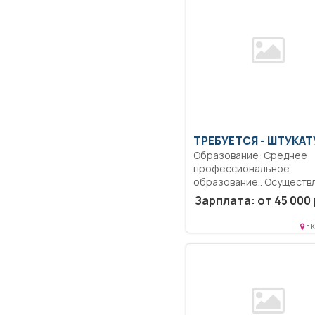
ТРЕБУЕТСЯ - ШТУКАТ
Образование: Среднее
профессиональное
образование.. Осуществ
обмазку раствором
Зарплата: от 45 000 
проволочной сетки;...
г 