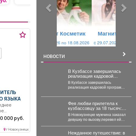
уб.
69 руб.
25 руб.
ы
у
д
ю
у
щ
щ
и
Магнит Косметик
и
й
c 29.07.2026 по 25.08.2026
й
НОВОСТИ
В Кузбассе завершилась
реализация кадровой
программы «СВОи Герои.
В Кузбассе завершилась
реализация кадровой программы
«СВОи Герои. КуZбасс»,
ЧИТЕЛЬ
направленной на социальную
О ЯЗЫКА
адаптацию ветеранов
Фея любви прилетела к
еднее
специальной...
кузбассовцу за 18 тысяч:
ое
счастье продлилось
В Новокузнецке мужчина заказал
ормирование
недолго
0 000 руб.
девушку по вызову,перевел ей
компетенций
деньги иоказался обманутым. В
Новокузнецке полицейские...
г Новокузнецк
Нежданное путешествие: в