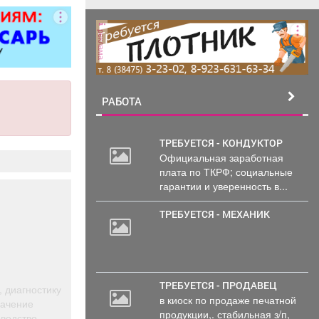
 5 разряда,
000 руб. 6
реклама
/п от 37000
ициальное
тройство
. пакет ООО
терлок-Н»
РАБОТА
ТРЕБУЕТСЯ - КОНДУКТОР
Официальная заработная
плата по ТКРФ; социальные
гарантии и уверенность в...
ТРЕБУЕТСЯ - МЕХАНИК
ТРЕБУЕТСЯ - ПРОДАВЕЦ
 диагностику
в киоск по продаже печатной
начение
продукции,. стабильная з/п,
оводство