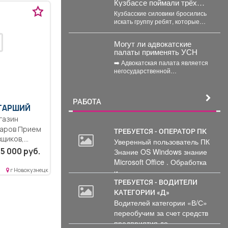
Кузбассе поймали трёх
"хоббитов"
Кузбасские силовики бросились
искать группу ребят, которые
отправились в невероятное
путешествие и перепутали
Могут ли адвокатские
Новосибирск с...
палаты применять УСН
➡️ Адвокатская палата является
негосударственной
некоммерческой организацией,
основанной на обязательном
членстве адвокатов
РАБОТА
(Федеральный закон от...
СТАРШИЙ
газин
варов Прием
ТРЕБУЕТСЯ - ОПЕРАТОР ПК
вщиков,
Уверенный пользователь ПК
ования,
5 000 руб.
Знание OS Windows знание
Microsoft Office . Обработка
г Новокузнецк
и...
ТРЕБУЕТСЯ - ВОДИТЕЛИ
КАТЕГОРИИ «Д»
Водителей категории «В/С»
переобучим за счет средств
предприятия до...