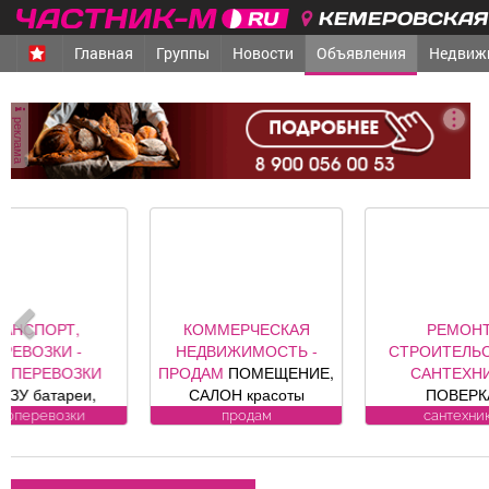
КЕМЕРОВСКАЯ 
Главная
Группы
Новости
Объявления
Недвиж
реклама
КОММЕРЧЕСКАЯ
РЕМОНТ,
НЕДВИЖИМОСТЬ -
СТРОИТЕЛЬСТВО -
ПРОДАМ
ПОМЕЩЕНИЕ,
САНТЕХНИКА
В
САЛОН красоты
ПОВЕРКА
«Оазис», площадь 88, 8
ВОДОСЧЕТЧИКОВ на
продам
сантехника
кв. м, по адресу ул.
дому. Установка,
к
Юдина, 1, хороший
замена, регистрация.
ремонт, полностью с
ул. Лукиянова, 5.