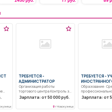
2450 руб.
17 руб.
89 р
Я
ИСТ
ТРЕБУЕТСЯ -
ТРЕБУЕТСЯ - У
АДМИНИСТРАТОР
ИНОСТРАННОГ
Организация работы
Образование: Ср
ие
торгового центра Контроль за
профессиональн
2NM
соблюдением правил для...
образование.. Ф
.
Зарплата: от 50 000 руб.
Зарплата: от 5
общекультурных 
и понимания...
окузнецк
г Новокузнецк