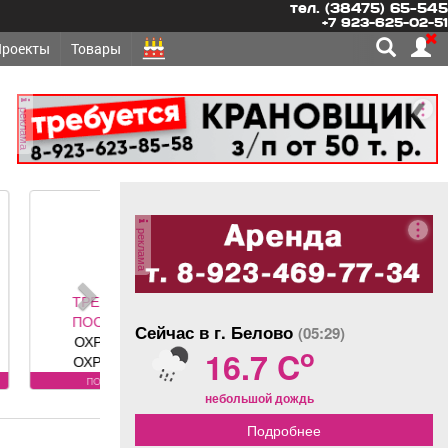
тел. (38475) 65-545
+7 923-625-02-51
Проекты
Товары
реклама
реклама
ЕТСЯ -
ОЯННО
Сейчас в г. Белово
(05:29)
ННИКИ,
o
16.7 C
ННИКИ-
Требования
оянно
небольшой дождь
у: лицензия.
овия:
Подробнее
РОВАННЫЕ