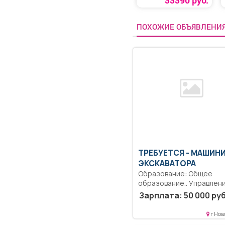
33390 руб.
ПОХОЖИЕ ОБЪЯВЛЕНИ
ТРЕБУЕТСЯ - МАШИН
ЭКСКАВАТОРА
Образование: Общее
образование.. Управлен
трактором JCB3CXS14V
Зарплата: 50 000 руб
при производстве
переэкскавационных,...
г Нов