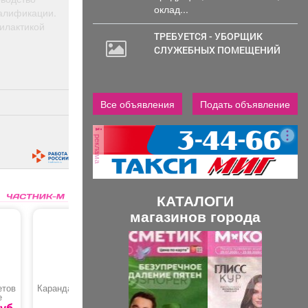
оклад...
алификации.
илактикой
ТРЕБУЕТСЯ - УБОРЩИК
СЛУЖЕБНЫХ ПОМЕЩЕНИЙ
Все объявления
Подать объявление
реклама
КАТАЛОГИ
магазинов города
П
С
р
л
е
е
етов
Карандаши
Система "Джокер",
Колесо м
д
д
е
флянец