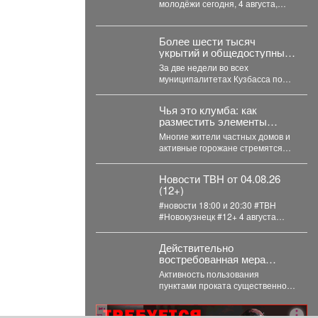
молодёжи сегодня, 4 августа,
представит свой спектакль на
открытом международном...
Более шести тысяч
укрытий и общедоступных
аптечек помогают
За две недели во всех
обеспечить безопасность
муниципалитетах Кузбасса по
жителей Кузбасса
поручению губернатора Ильи
Середюка уже обустроены
Чья это клумба: как
новые...
разместить элементы
благоустройства на землях
Многие жители частных домов и
общего пользования, не
активные горожане стремятся
нарушив закон
украсить прилегающую
территорию за пределами своего
Новости ТВН от 04.08.26
участка....
(12+)
#новости 18:00 и 20:30 #ТВН
#Новокузнецк #12+ 4 августа
2026г. в «Новостях ТВН» (12+):...
Действительно
востребованная мера
поддержки.
Активность пользования
пунктами проката существенно
выросла за последнюю неделю,
после того как губернатор