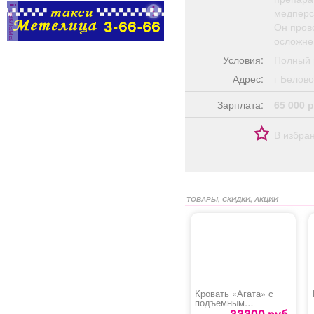
медперс
реклама
Он пров
осложне
Условия:
Полный 
Адрес:
г Бело
Зарплата:
65 000 р
В избра
ТОВАРЫ, СКИДКИ, АКЦИИ
Кровать «Агата» с
подъемным
механизмом