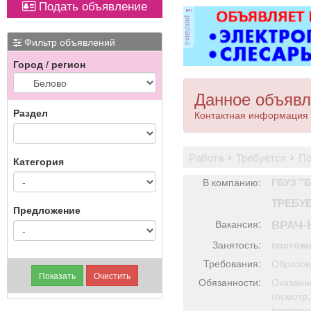
Подать объявление
оборудованием,
реклама
имеется парковка, торг
уместен.
Фильтр объявлений
Город / регион
Данное объявл
Раздел
Контактная информация 
работа
требуется
п
Категория
В компанию:
ГБУЗ "
ТРЕБУ
Предложение
ВРАЧ-
Вакансия:
Занятость:
постоя
Требования:
Образов
Обязанности:
Оказани
(осмотр,
препарат