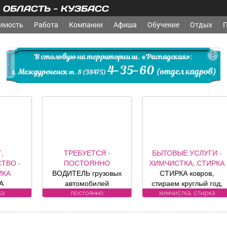
ОБЛАСТЬ - КУЗБАСС
имость
Работа
Компании
Афиша
Обучение
Отдых
реклама
ТРЕБУЕТСЯ -
БЫТОВЫЕ УСЛУГИ -
ТРЕБУ
ПОСТОЯННО
ХИМЧИСТКА, СТИРКА
ПОСТ
ОДИТЕЛЬ грузовых
СТИРКА ковров,
ОХРА
автомобилей
стираем круглый год,
ОХРА
Требования к
заберем и привезем
ВОДИТЕЛИ 
постоянно
химчистка, стирка
пост
андидату: Условия:
бесплатно.
к кандидат
Подробности по
Пенсионерам скидка
Усл
телефону.
10%. (Фабрика «Чистый
ЛИЦЕНЗИ