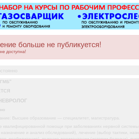
ковер»).
ОХРАННИКИ
з/п от 33
разряда, з
руб. оф
трудоус
полный соц
ЧОП «Ин
ение больше не публикуется!
не доступна!
остоянно
БГМБ"
ЕТСЯ
НЕВРОЛОГ
нно
ание: Высшее образование — специалитет, магистратура.
е квалифицированной помощи при заболеваниях нервной системы,
 назначение и анализ обследований), лечение (выбор тактики, наз
ов, реабилитация), ведение документации (истории болезни), рук