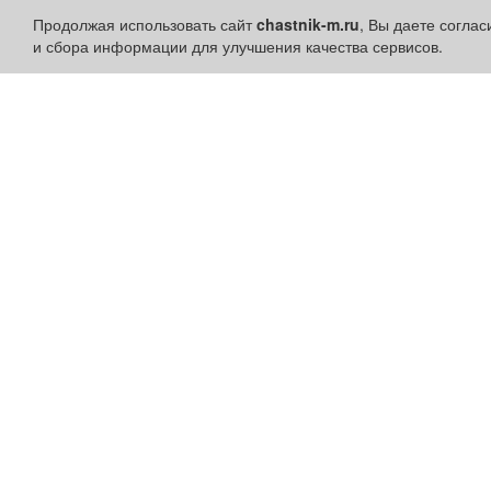
Продолжая использовать сайт
chastnik-m.ru
, Вы даете согла
и сбора информации для улучшения качества сервисов.
Разделы сайта:
Быстрые ссылки:
Объявления
Установить приложени
Новости
Личный кабинет
Компании
Подать объявление
Афиша
Подать объявление в
Расписание занятий
газету
Расписание автобусов
Поздравить
Погода
Скачать газету "Частник-