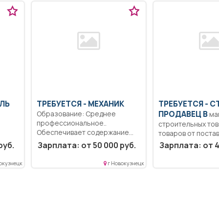
ЕЛЬ
ТРЕБУЕТСЯ - МЕХАНИК
ТРЕБУЕТСЯ - 
Образование: Среднее
ПРОДАВЕЦ В
ма
профессиональное..
строительных то
Обеспечивает содержание
товаров от поста
подвижного состава в
проверка наимен
м
руб.
Зарплата: от 50 000 руб.
Зарплата: от 4
надлежащим...
количества,...
ботка
окузнецк
г Новокузнецк