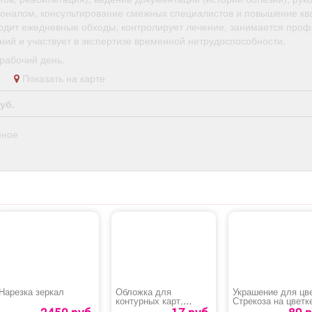
оналом, консультирование смежных специалистов и повышение кв
одит ежедневные обходы, контролирует лечение, занимается проф
ний и участвует в экспертизе временной нетрудоспособности.
рабочий день.
во
Показать на карте
уб.
нное
Нарезка зеркал
Обложка для
Украшение для цв
контурных карт,
Стрекоза на цветк
атласов и учебников