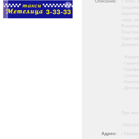
Описание:
1 комн. 
реклама
продажа
Кирпичн
сады, шк
В кварт
Пластик
Один вз
Документ
- Федер
- Гарант
- Одобр
- Срочн
- Компл
- Допол
При зво
JV00104
Адрес:
г Кемер