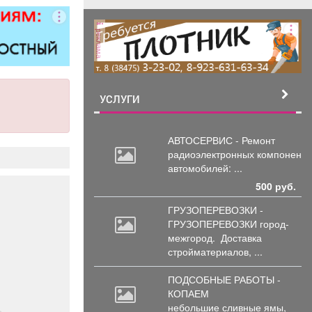
итол,
силителей
реклама
ля,
циональных
 и многого
. Быстро,
о, недорого!
УСЛУГИ
стоимость
пределяется
осмотра
АВТОСЕРВИС - Ремонт
радиоэлектронных
компоненто
автомобилей: ...
500 руб.
ГРУЗОПЕРЕВОЗКИ -
ГРУЗОПЕРЕВОЗКИ город-
межгород.
Доставка
стройматериалов, ...
ПОДСОБНЫЕ РАБОТЫ -
КОПАЕМ
небольшие
сливные ямы,