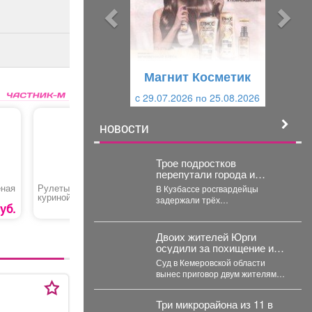
ы
у
д
ю
у
щ
щ
и
Магнит Косметик
и
й
c 29.07.2026 по 25.08.2026
й
НОВОСТИ
Трое подростков
перепутали города и
сбежали в Юргу, а не
еная
Рулеты из кабачков с
Обработка лобового
Химчистк
В Кузбассе росгвардейцы
Новосибирск
куриной грудкой
стекла
автомоби
задержали трёх
уб.
230 руб.
200 руб.
несовершеннолетних,
самовольно покинувших дома в
Новокузнецке. Как пишет
Двоих жителей Юрги
Горсайт,...
осудили за похищение и
истязание подростка
Суд в Кемеровской области
вынес приговор двум жителям
Юрги-их признали виновными в
похищении, истязании и...
Три микрорайона из 11 в