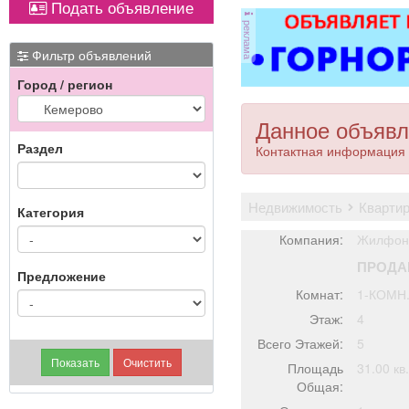
Подать объявление
ковер»).
реклама
име
Фильтр объявлений
Город / регион
Данное объявл
Раздел
Контактная информация 
недвижимость
кварти
Категория
Компания:
Жилфонд
ПРОДА
Предложение
Комнат:
1-КОМН
Этаж:
4
Всего Этажей:
5
Площадь
31.00 кв
Общая: