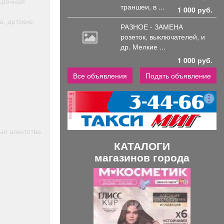
 Срочная
траншеи, в ...
1 000 руб.
а, детские
РАЗНОЕ - ЗАМЕНА
розеток,
выключателей, и
др. Мелкие ...
1 000 руб.
Все объявления
Подать объявление
реклама
ью агентства
КАТАЛОГИ
магазинов города
П
С
р
л
е
е
д
д