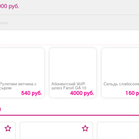
000 руб.
нное
Рулетики ветчина с
Абонентский VoIP-
Сельдь слабосол
сыром
шлюз Fanvil GA 10
540 руб.
4000 руб.
160 р
Я