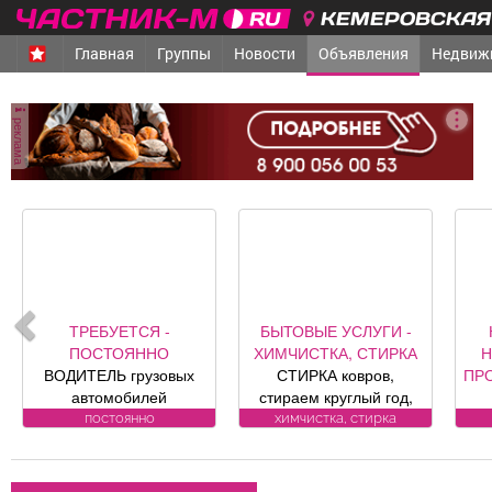
КЕМЕРОВСКАЯ 
Главная
Группы
Новости
Объявления
Недвиж
реклама
ТРЕБУЕТСЯ -
БЫТОВЫЕ УСЛУГИ -
ПОСТОЯННО
ХИМЧИСТКА, СТИРКА
Н
ВОДИТЕЛЬ грузовых
СТИРКА ковров,
ПР
автомобилей
стираем круглый год,
Требования к
заберем и привезем
«Оа
постоянно
химчистка, стирка
кандидату: Условия:
бесплатно.
к
Подробности по
Пенсионерам скидка
Ю
телефону.
10%. (Фабрика «Чистый
р