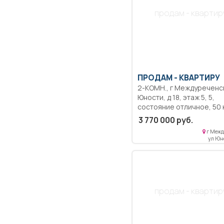
продам - квартир
ПРОДАМ -
КВАРТИРУ
2-КОМН., г Междуреченск, ул
Юности, д 18, этаж 5, 5,
состояние отличное, 50 кв.м,
36 кв.м, пластиковые окн
3 770 000 руб.
новая сантехника,
г Межд
застекленный балкон, не
ул Юно
угловая, не угловая, теп
квартира после ремонта
Заменена проводка,
продумано расположен
каждой розетки. Стены
продам - квартир
выровнены. Заменено
отопление. Полы выровн
стяжкой. Балкон остеклё
Соседи хорошие, спокой