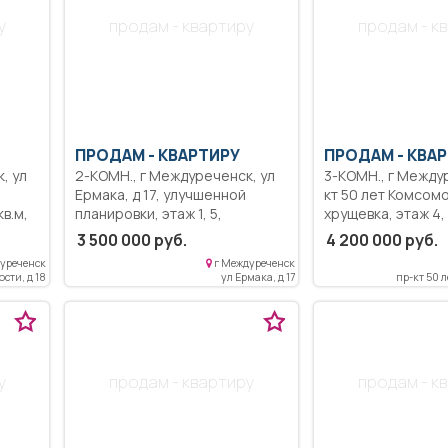
у
продам - квартиру
продам - к
ПРОДАМ -
КВАРТИРУ
ПРОДАМ -
КВАР
2-КОМН., г Междуреченск, ул
3-КОМН., г Междуреченск, пр-
Ермака, д 17, улучшенной
кт 50 лет Комсомо
планировки, этаж 1, 5,
хрущевка, этаж 4, 5,
а,
состояние среднее, 52 кв.м,
состояние хорошее, 62 
3 500 000 руб.
4 200 000 руб.
не угловая, без посредников.
45 кв.м, пластико
уреченск
г Междуреченск
новая сантехника,
сти, д 18
ул Ермака, д 17
пр-кт 50 
лая
Квартира теплая,
.
раздельные, сану
раздельный, сосе
ие
в шаговой доступ
детский сад, мага
у
продам - квартиру
продам - к
место тихое, спо
ены
н.
ные.