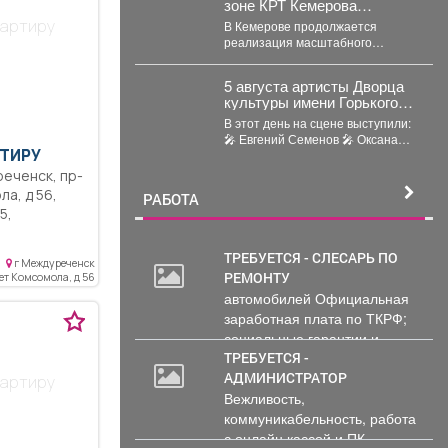
зоне КРТ Кемерова
остаются без
вартиру
В Кемерове продолжается
застройщиков
реализация масштабного
проекта комплексного развития
территорий. Первый дом скоро
5 августа артисты Дворца
будет сдан, но...
культуры имени Горького
провели выездной концерт
В этот день на сцене выступили:
в реабилитационном
🎤 Евгений Семенов 🎤 Оксана
центре «Топаз».
ТИРУ
Гайдукова ...
ла, д 56,
РАБОТА
кв.м,
вые окна,
ТРЕБУЕТСЯ - СЛЕСАРЬ ПО
г Междуреченск
 угловая,
РЕМОНТУ
лет Комсомола, д 56
2
 комнаты
автомобилей Официальная
000
зел
заработная плата по ТКРФ;
руб.
ди хорошие,
социальные гарантии и
ности школа,
уверенность в...
ТРЕБУЕТСЯ -
зины, река,
АДМИНИСТРАТОР
вартиру
койное.
Вежливость,
коммуникабельность, работа
с онлайн кассой и ПК