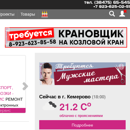
тел. (38475) 65-545
+7 923-625-02-51
Проекты
Товары
реклама
реклама
СПОРТ,
ОЗКИ -
Сейчас в г. Кемерово
(18:00)
ИС
РЕМОНТ
o
21.2 C
ектронных
нентов
сервис
облачно с прояснениями
ей: климат
ля, ЭБУ,
Подробнее
ии, брелков,