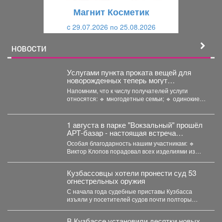
щ
и
Магнит Косметик
и
й
c 29.07.2026 по 25.08.2026
й
НОВОСТИ
Услугами пункта проката вещей для
новорожденных теперь могут
воспользоваться молодые родители в
Напомним, что к числу получателей услуги
возрасте до 35 лет включительно.
относятся: 🔹 многодетные семьи; 🔹 одинокие
родители;...
1 августа в парке "Вокзальный" прошёл
АРТ-базар - настоящая встреча
рукоделия, вдохновения и уникальных
Особая благодарность нашим участникам: 🔹
вещей.
Виктор Клопов порадовал всех изделиями из
кедропласта. 🔹...
Кузбассовцы хотели пронести суд 53
огнестрельных оружия
С начала года судебные приставы Кузбасса
изъяли у посетителей судов почти полторы
тысячи запрещённых предметов....
В Кузбассе установили десятки новых