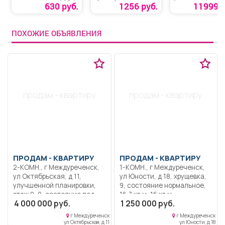
теплицы
КРБ-2500-Р»
630 руб.
1256 руб.
11999 р
«Термопривод 300С»
ПОХОЖИЕ ОБЪЯВЛЕНИЯ
продам - квартиру
продам - квартиру
ПРОДАМ -
КВАРТИРУ
ПРОДАМ -
КВАРТИРУ
2-КОМН., г Междуреченск,
1-КОМН., г Междуреченск,
ул Октябрьская, д 11,
ул Юности, д 18, хрущевка,
улучшенной планировки,
9, состояние нормальное,
этаж 9, 9, состояние под
16,7 кв.м, 16 кв.м,
4 000 000 руб.
1 250 000 руб.
ремонт, 54 кв.м,
пластиковые окна, угловая,
пластиковые окна,
без посредников.
г Междуреченск
г Междуреченск
застекленный балкон, без
ул Октябрьская, д 11
ул Юности, д 18