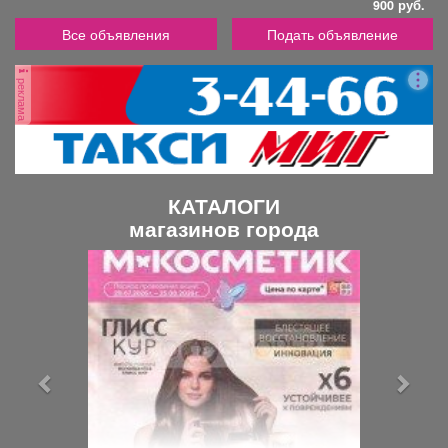
900 руб.
Все объявления
Подать объявление
реклама
КАТАЛОГИ
магазинов города
П
С
р
л
е
е
д
д
ы
у
д
ю
у
щ