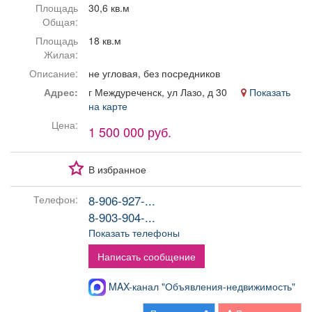
Площадь
30,6 кв.м
Афиша
Обучение
Проекты
Общая:
Площадь
18 кв.м
Жилая:
Описание:
не угловая, без посредников
Товары
Поздравления
Погода
Адрес:
г Междуреченск, ул Лазо, д 30
Показать
на карте
Цена:
1 500 000 руб.
ТВ программа
Я - пенсионер
В избранное
8-906-927-...
Телефон:
8-903-904-...
Показать телефоны
Написать сообщение
MAX-канал "Объявления-недвижимость"