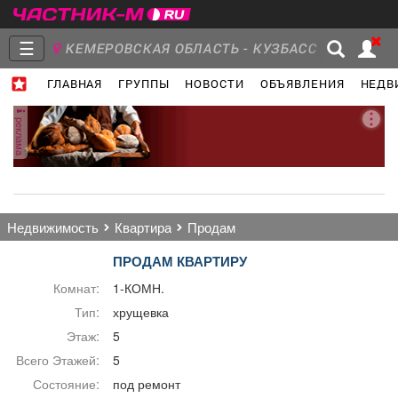
☰
КЕМЕРОВСКАЯ ОБЛАСТЬ - КУЗБАСС
ГЛАВНАЯ
ГРУППЫ
НОВОСТИ
ОБЪЯВЛЕНИЯ
НЕДВ
Главная
Группы
Новости
реклама
Объявления
Недвижимость
Услуги
недвижимость
квартира
продам
ПРОДАМ КВАРТИРУ
Комнат:
1-КОМН.
Работа
Транспорт
Компании
Тип:
хрущевка
Этаж:
5
Всего Этажей:
5
Состояние:
под ремонт