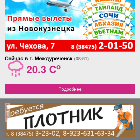
квартира теплая! Цена
очень хорошая для
инвестиций и под себя !
Собственник один долгов
нет, прописанных нет! Для
тех кто понимает разницу
жить в панельном доме или
кирпичном, а она есть,
оценит наше предложения.
Сейчас в г. Междуреченск
(08:51)
o
20.3 C
Подробнее
реклама