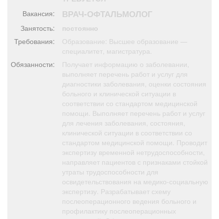
Афиша
Обучение
Проекты
ВРАЧ-ОФТАЛЬМОЛОГ
Вакансия:
Занятость:
постоянно
Требования:
Образование: Высшее образование —
специалитет, магистратура.
Товары
Поздравления
Погода
Обязанности:
Получает информацию о заболевании,
выполняет перечень работ и услуг для
диагностики заболевания, оценки состояния
больного и клинической ситуации в
соответствии со стандартом медицинской
помощи. Выполняет перечень работ и услуг
ТВ программа
Я - пенсионер
для лечения заболевания, состояния,
клинической ситуации в соответствии со
стандартом медицинской помощи. Проводит
экспертизу временной нетрудоспособности,
направляет пациентов с признаками стойкой
утраты трудоспособности для
освидетельствования на медико-социальную
экспертизу. Разрабатывает схему
послеоперационного ведения больного и
профилактику послеоперационных