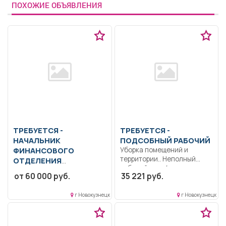
ПОХОЖИЕ ОБЪЯВЛЕНИЯ
ТРЕБУЕТСЯ -
ТРЕБУЕТСЯ -
НАЧАЛЬНИК
ПОДСОБНЫЙ РАБОЧИЙ
ФИНАНСОВОГО
Уборка помещений и
территории.. Неполный
ОТДЕЛЕНИЯ
рабочий день/неполная
(заместитель главного
от 60 000 руб.
35 221 руб.
рабочая неделя..
бухгалтера) Образование:
Высшее.. Руководство
г Новокузнецк
г Новокузнецк
работниками финансового
отделения; анализ,...