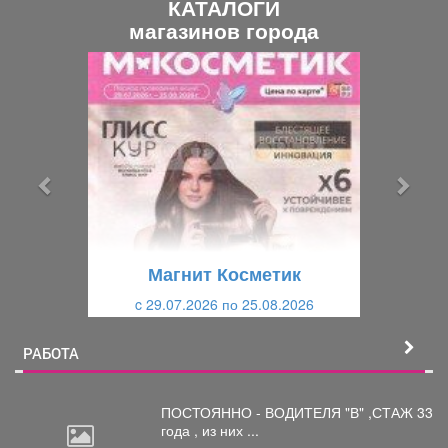
КАТАЛОГИ
магазинов города
П
С
р
л
е
е
д
д
ы
у
д
ю
у
щ
щ
и
Магнит Косметик
и
й
c 29.07.2026 по 25.08.2026
й
РАБОТА
ПОСТОЯННО - ВОДИТЕЛЯ "В"
,СТАЖ 33
года , из них ...