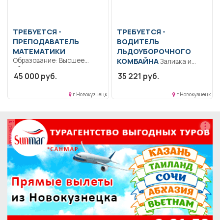
ТРЕБУЕТСЯ -
ТРЕБУЕТСЯ -
ПРЕПОДАВАТЕЛЬ
ВОДИТЕЛЬ
МАТЕМАТИКИ
ЛЬДОУБОРОЧНОГО
Образование: Высшее
КОМБАЙНА
Заливка и
образование —
наращивание льда.. Полный
45 000 руб.
35 221 руб.
специалитет,
рабочий день..
магистратура.. Обучение
г Новокузнецк
г Новокузнецк
студентов в...
реклама