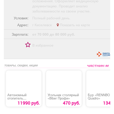
осложнений. Оформляет медицинскую
документацию. Проводит анализ
заболеваемости на своем участке.
Условия:
Полный рабочий день.
Адрес:
г Киселевск
Показать на карте
Зарплата:
от 70 000 до 80 000 руб.
В избранное
ТОВАРЫ, СКИДКИ, АКЦИИ
Автономный
Угольник столярный
Бур «RENNBOH
отопитель
«Biber Профи»
Quadro»
дизельный «Kyoda»
11990 руб.
470 руб.
134 р