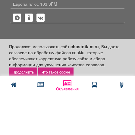
Европа плюс 103.3FM
Политика конфиденциальности
Продолжая использовать сайт
chastnik-m.ru
, Вы даете
согласие на обработку файлов cookie, которые
Публикации с пометкой «Реклама», «На правах рекламы»,
обеспечивают корректную работу сайта и сбора
«Партнёрский проект» оплачены рекламодателем.
Редакция сайта не несет ответственности за достоверность
информации для улучшения качества сервисов.
информации, содержащейся в рекламных материалах и
Что такое cookie
объявлениях.
+16
© 2006-2026
ООО "Частник-М"
Объявления