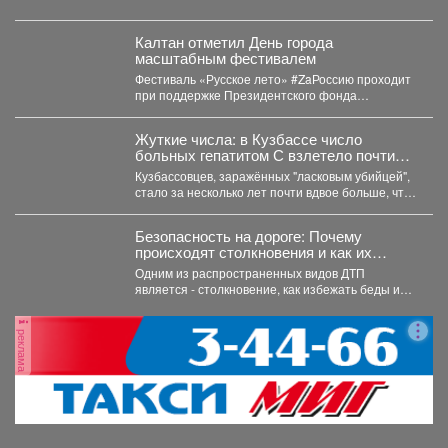
Калтан отметил День города
масштабным фестивалем
Фестиваль «Русское лето» #ZaРоссию проходит
при поддержке Президентского фонда
культурных инициатив. Мероприятие посетили
около 6...
Жуткие числа: в Кузбассе число
больных гепатитом С взлетело почти
вдвое
Кузбассовцев, заражённых "ласковым убийцей",
стало за несколько лет почти вдвое больше, что
показали последние исследования....
Безопасность на дороге: Почему
происходят столкновения и как их
избежать?
Одним из распространенных видов ДТП
является - столкновение, как избежать беды и
обезопасить свой путь?...
реклама