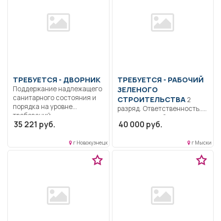
ТРЕБУЕТСЯ - ДВОРНИК
ТРЕБУЕТСЯ - РАБОЧИЙ
Поддержание надлежащего
ЗЕЛЕНОГО
санитарного состояния и
СТРОИТЕЛЬСТВА
2
порядка на уровне
разряд. Ответственность..
требований...
Выполняет работы при
35 221 руб.
40 000 руб.
закладке зеленых
насаждений, разбивке...
г Новокузнецк
г Мыски