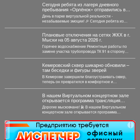
Сегодня ребята из лагеря дневного
пребывания «Орлёнок» отправились в
настоящее цифровое приключение - в
День в парке виртуальной реальности -
парк виртуальной реальности!
незабываемые эмоции! 🎉 Сегодня ребята из
лагеря дневного...
Плановые отключения на сетях ЖКХ в г.
Мыски на 05 августа 2026 г.
Горячее водоснабжение Ремонтные работы по
замене участка трубопровода ТК 91 в сторону
т.37 ул....
Кемеровский сквер шикарно обновили –
там беседки и фигуры зверей
В Кемерове завершили благоустраивать сквер,
теперь он превратился в комфортное и
уникальное место. В...
В нашем Виртуальном концертном зале
открывается программа трансляция
концерта-караоке «Споём любимое и
Дорогие мысковчане! 🎤 В нашем Виртуальном
родное»!
концертном зале открывается программа
трансляция концерта-караоке «Споём
любимое...
реклама