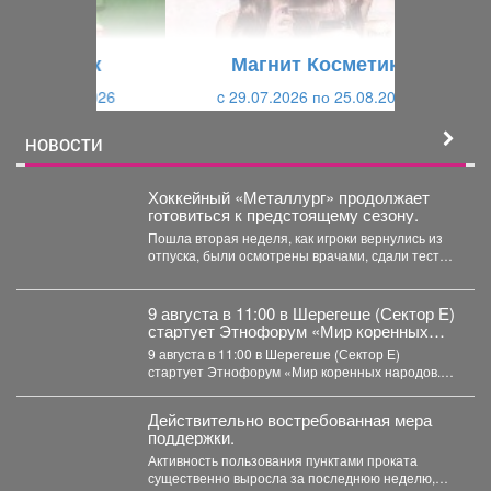
у
щ
щ
и
Магнит Косметик
и
й
c 29.07.2026 по 25.08.2026
й
НОВОСТИ
Хоккейный «Металлург» продолжает
готовиться к предстоящему сезону.
Пошла вторая неделя, как игроки вернулись из
отпуска, были осмотрены врачами, сдали тесты,
приступили к...
9 августа в 11:00 в Шерегеше (Сектор Е)
стартует Этнофорум «Мир коренных
народов.
9 августа в 11:00 в Шерегеше (Сектор Е)
стартует Этнофорум «Мир коренных народов.
Традиции предков»....
Действительно востребованная мера
поддержки.
Активность пользования пунктами проката
существенно выросла за последнюю неделю,