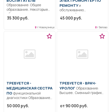
ВОСПИТАТЕЛЬ
ЭЛЕКТРОМОНТЕР ПО
Образование: Общее
РЕМОНТУ
и
образование.. Некоторые
обслуживанию
обязанности младшего
электрооборудования
35 300 руб.
45 000 руб.
воспитателя в детском...
Образование: Среднее
профессиональное
г Новокузнецк
г Белово
образование.
Дисциплинированность..
Ремонт и обслуживание...
ТРЕБУЕТСЯ -
ТРЕБУЕТСЯ - ВРАЧ-
МЕДИЦИНСКАЯ СЕСТРА
УРОЛОГ
Образование:
ПО
Высшее.. Сменный график..
функциональной
диагностики Образование:
Среднее
50 000 руб.
от 90 000 руб.
профессиональное..
Оказание медицинской