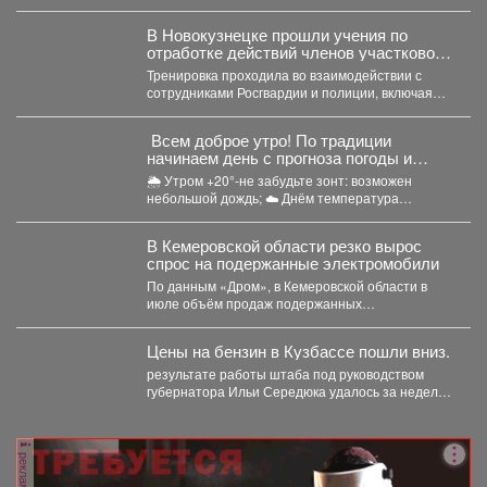
решения...
В Новокузнецке прошли учения по
отработке действий членов участковой
избирательной комиссии в нештатных
Тренировка проходила во взаимодействии с
ситуациях на предстоящих выборах.
сотрудниками Росгвардии и полиции, включая
специалистов кинологической службы.
Всем доброе утро! По традиции
начинаем день с прогноза погоды и
щепотки народной мудрости
🌦 Утром +20°-не забудьте зонт: возможен
небольшой дождь; ☁️ Днём температура
поднимется до +24°,...
В Кемеровской области резко вырос
спрос на подержанные электромобили
По данным «Дром», в Кемеровской области в
июле объём продаж подержанных
электромобилей увеличился на 233...
Цены на бензин в Кузбассе пошли вниз.
результате работы штаба под руководством
губернатора Ильи Середюка удалось за неделю
увеличить на 21% количество...
реклама