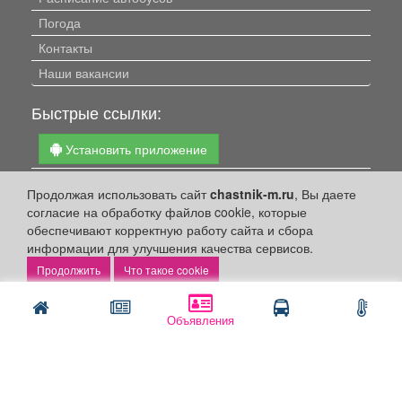
Погода
Контакты
Наши вакансии
Быстрые ссылки:
Установить приложение
Личный кабинет
Продолжая использовать сайт
chastnik-m.ru
, Вы даете
Подать объявление
согласие на обработку файлов cookie, которые
обеспечивают корректную работу сайта и сбора
Подать объявление в газету
информации для улучшения качества сервисов.
Поздравить
Что такое cookie
Скачать газету "Частник-М"
Рекламодателям:
Объявления
Бизнес-кабинет
Заказать рекламу