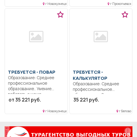
г Новокузнецк
г Прокопьевск
помощи пациентам,
выполнение...
ТРЕБУЕТСЯ - ПОВАР
ТРЕБУЕТСЯ -
Образование: Среднее
КАЛЬКУЛЯТОР
профессиональное
Образование: Среднее
образование.. Умение
профессиональное
работать с меню-
образование.. Выполняет
от 35 221 руб.
35 221 руб.
требованием,
на основе действующих
технологическими...
рецептур,...
г Новокузнецк
г Белово
реклама