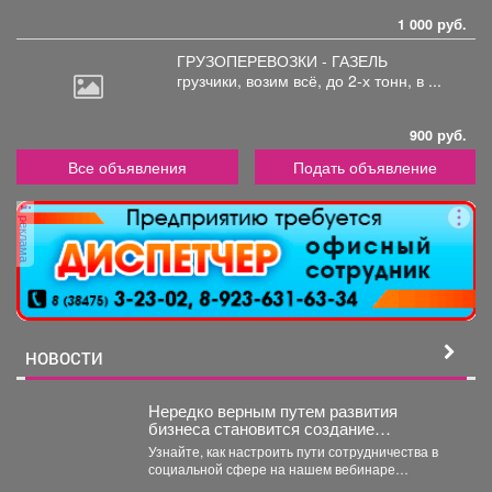
1 000 руб.
ГРУЗОПЕРЕВОЗКИ - ГАЗЕЛЬ
грузчики,
возим всё, до 2-х тонн, в ...
900 руб.
Все объявления
Подать объявление
реклама
НОВОСТИ
Нередко верным путем развития
бизнеса становится создание
совместных проектов, работа в команде
Узнайте, как настроить пути сотрудничества в
и даже полномасштабные объединения.
социальной сфере на нашем вебинаре
«Креативное партнёрство. Нестандартные