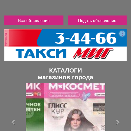
Все объявления
Подать объявление
реклама
КАТАЛОГИ
магазинов города
П
С
р
л
е
е
д
д
ы
у
д
ю