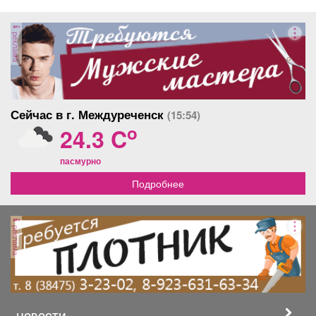
реклама
Сейчас в г. Междуреченск
(15:54)
o
24.3 C
пасмурно
Подробнее
реклама