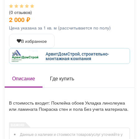
Афиша
Обучение
Проекты
(0 отзывов)
2 000
₽
Цена указана за 1 кв. м (рассчитывается по полу)
Товары
Поздравления
Погода
В избранное
АрвитДомСтрой, строительно-
монтажная компания
ТВ программа
Я - пенсионер
Описание
Где купить
В стоимость входит: Поклейка обоев Укладка линолеума
или ламината Покраска стен и пола Без учета материала.
Данные о наличии и стоимости товаров/услуг уточняйте у