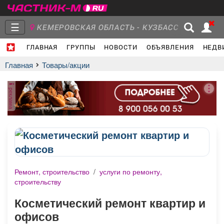
☰
КЕМЕРОВСКАЯ ОБЛАСТЬ - КУЗБАСС
ГЛАВНАЯ
ГРУППЫ
НОВОСТИ
ОБЪЯВЛЕНИЯ
НЕДВ
Главная
Группы
Новости
Главная
Товары/акции
реклама
Объявления
Недвижимость
Услуги
Ремонт, строительство
/
услуги по ремонту,
Работа
Транспорт
Компании
строительству
Косметический ремонт квартир и
офисов