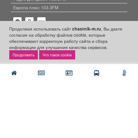
Европа плюс 103.3FM
Продолжая использовать сайт
chastnik-m.ru
, Вы даете
согласие на обработку файлов cookie, которые
обеспечивают корректную работу сайта и сбора
информации для улучшения качества сервисов.
Политика конфиденциальности
Что такое cookie
Публикации с пометкой «Реклама», «На правах рекламы»,
«Партнёрский проект» оплачены рекламодателем.
Редакция сайта не несет ответственности за достоверность
информации, содержащейся в рекламных материалах и
объявлениях.
+16
© 2006-2026
ООО "Частник-М"