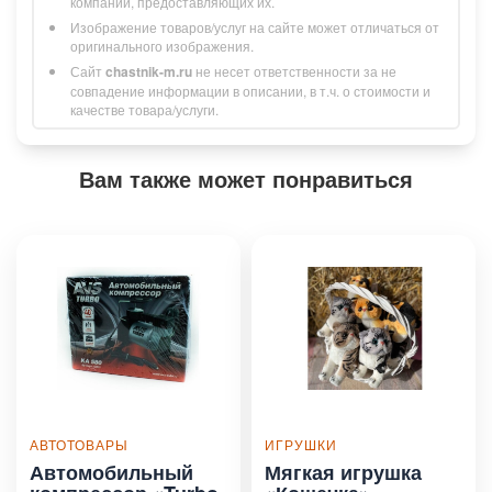
компании, предоставляющих их.
Изображение товаров/услуг на сайте может отличаться от
оригинального изображения.
Сайт
chastnik-m.ru
не несет ответственности за не
совпадение информации в описании, в т.ч. о стоимости и
качестве товара/услуги.
Вам также может понравиться
АВТОТОВАРЫ
ИГРУШКИ
Автомобильный
Мягкая игрушка