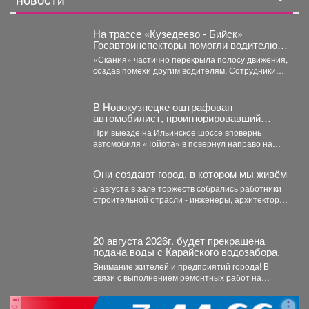
НОВОСТИ
На трассе «Кузедеево - Бийск»
Госавтоинспекторы помогли водителю
застрявшего в кювете грузовика.
«Скания» частично перекрыла полосу движения,
создав помехи другим водителям. Сотрудники
ГИБДД организовали на месте реверсивное...
В Новокузнецке оштрафован
автомобилист, проигнорировавший
запрещающий сигнал светофора
При выезде на Ильинское шоссе вповернь
автомобиля «Тойота» в повернул направо на
красный свет. Сотрудники...
Они создают город, в котором мы живём
5 августа в зале торжеств собрались работники
строительной отрасли - инженеры, архитекторы,
проектировщики, руководители и...
20 августа 2026г. будет прекращена
подача воды с Карайского водозабора.
Внимание жителей и предприятий города! В
связи с выполнением ремонтных работ на
Карайском водозаборе...