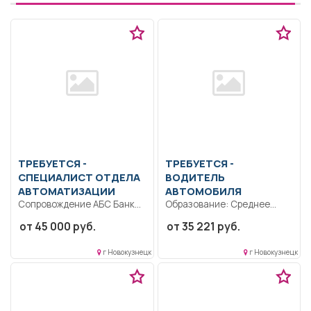
ТРЕБУЕТСЯ -
ТРЕБУЕТСЯ -
СПЕЦИАЛИСТ ОТДЕЛА
ВОДИТЕЛЬ
АВТОМАТИЗАЦИИ
АВТОМОБИЛЯ
Сопровождение АБС Банка,
Образование: Среднее
настройка продуктов
профессиональное
от 45 000 руб.
от 35 221 руб.
банка, в т.ч. новых...
образование.. Управление
автомобилем. Заправка
г Новокузнецк
г Новокузнецк
автомобиля топливом,...