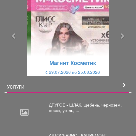
р
л
е
е
д
д
ы
у
д
ю
у
щ
щ
и
Магнит Косметик
и
й
c 29.07.2026 по 25.08.2026
й
УСЛУГИ
ДРУГОЕ - ШЛАК, щебень,
чернозем,
песок, уголь, ...
АВТОСЕРВИС - КАПРЕМОНТ