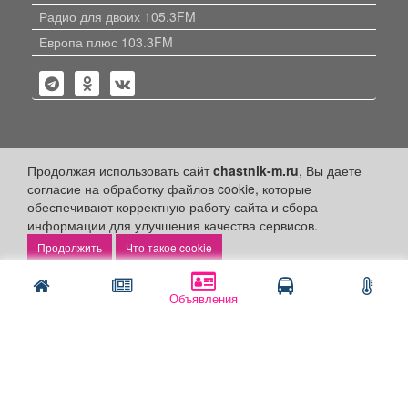
Радио для двоих 105.3FM
Европа плюс 103.3FM
Политика конфиденциальности
Продолжая использовать сайт
chastnik-m.ru
, Вы даете
согласие на обработку файлов cookie, которые
Публикации с пометкой «Реклама», «На правах рекламы»,
обеспечивают корректную работу сайта и сбора
«Партнёрский проект» оплачены рекламодателем.
информации для улучшения качества сервисов.
Редакция сайта не несет ответственности за достоверность
информации, содержащейся в рекламных материалах и
Что такое cookie
объявлениях.
+16
© 2006-2026
ООО "Частник-М"
Объявления