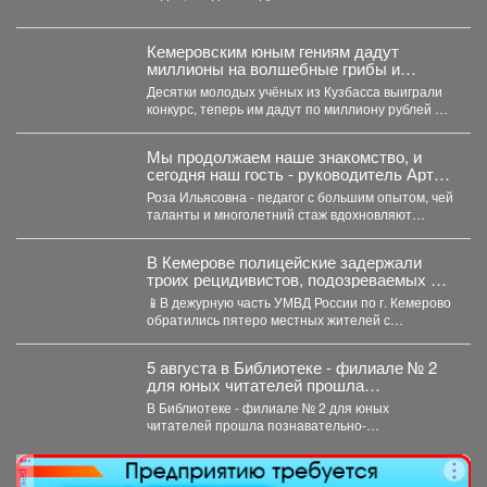
троллейбусе, зацепившись сзади....
Кемеровским юным гениям дадут
миллионы на волшебные грибы и
чудных птиц
Десятки молодых учёных из Кузбасса выиграли
конкурс, теперь им дадут по миллиону рублей на
их...
Мы продолжаем наше знакомство, и
сегодня наш гость - руководитель Арт-
студии «Просто интересно» - Некрасова
Роза Ильясовна - педагог с большим опытом, чей
Роза Ильясовна.
таланты и многолетний стаж вдохновляют
участников на...
В Кемерове полицейские задержали
троих рецидивистов, подозреваемых в
совершении серии краж
📱В дежурную часть УМВД России по г. Кемерово
обратились пятеро местных жителей с
заявлениями о...
5 августа в Библиотеке - филиале № 2
для юных читателей прошла
познавательно-развлекательная
В Библиотеке - филиале № 2 для юных
программа к Международному дню
читателей прошла познавательно-
светофора
развлекательная программа к Международному
дню...