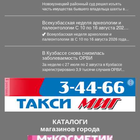
долга
Новокузнецкий районный суд решил изъять
часть имущества бывшего владельца шахты в
Кузбассе в пользу областного...
Всекузбасская неделя археологии и
палеонтологии С 10 по 16 августа 2026
года в музеях Кузбасса пройдет Неделя
🦖 Всекузбасская неделя археологии и
археологии и палеонтологии,
палеонтологии 📅 С 10 по 16 августа 2026 года...
приуроченная ко Дню археолога (15
августа) и Дню палеон
В Кузбассе снова снизилась
заболеваемость ОРВИ
За неделю с 27 июля по 2 августа в Кузбассе
зарегистрировано 3,9 тысячи случаев ОРВИ...
реклама
КАТАЛОГИ
магазинов города
П
С