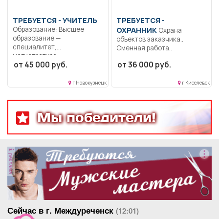
ТРЕБУЕТСЯ - УЧИТЕЛЬ
ТРЕБУЕТСЯ -
Образование: Высшее
ОХРАННИК
Охрана
образование —
объектов заказчика..
специалитет,
Сменная работа..
магистратура..
от 45 000 руб.
от 36 000 руб.
Формирование конкретных
знаний,...
г Новокузнецк
г Киселевск
Мы победители!
реклама
Сейчас в г. Междуреченск
(12:01)