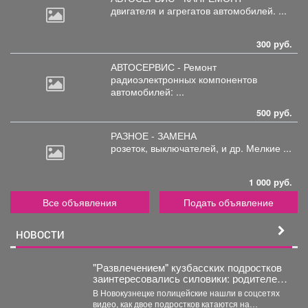
двигателя
и агрегатов автомобилей. ...
300 руб.
АВТОСЕРВИС - Ремонт
радиоэлектронных
компонентов
автомобилей: ...
500 руб.
РАЗНОЕ - ЗАМЕНА
розеток,
выключателей, и др. Мелкие ...
1 000 руб.
Все объявления
Подать объявление
НОВОСТИ
"Развлечением" кузбасских подростков
заинтересовались силовики: родителей
вызвали в полицию
В Новокузнецке полицейские нашли в соцсетях
видео, как двое подростков катаются на