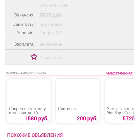
Афиша
Обучение
Проекты
ТРЕБУЕТСЯ
ЛЕПЩИК
Вакансия:
Занятость:
постоянно
Условия:
График 2/2.
Товары
Поздравления
Погода
Зарплата:
не указана
В избранное
ТВ программа
ТОВАРЫ, СКИДКИ, АКЦИИ
Я - пенсионер
Сверло по металлу
Синтепон
Замок гаражный
ступенчатое 10
Эльбор «Сапфи
ступеней «MATRIX»
сувальдный
1580 руб.
200 руб.
5725 р
ПОХОЖИЕ ОБЪЯВЛЕНИЯ