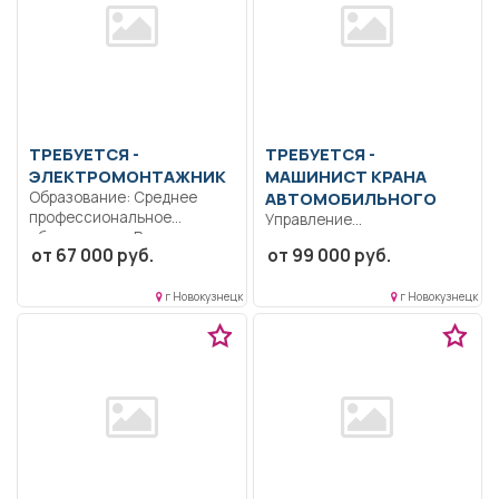
ТРЕБУЕТСЯ -
ТРЕБУЕТСЯ -
ЭЛЕКТРОМОНТАЖНИК
МАШИНИСТ КРАНА
Образование: Среднее
АВТОМОБИЛЬНОГО
профессиональное
Управление
образование.. Ремонт,
автотранспортным
от 67 000 руб.
от 99 000 руб.
монтаж и эксплуатация
средством (автокран
электрооборудования,...
"Ивановец", 12 тонн) в
г Новокузнецк
г Новокузнецк
соответствии...