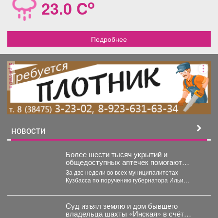
o
23.0 C
Подробнее
реклама
НОВОСТИ
Более шести тысяч укрытий и
общедоступных аптечек помогают
обеспечить безопасность жителей
За две недели во всех муниципалитетах
Кузбасса
Кузбасса по поручению губернатора Ильи
Середюка уже обустроены новые...
Суд изъял землю и дом бывшего
владельца шахты «Инская» в счёт