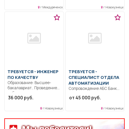
г Междуреченск
г Новокузнецк
ТРЕБУЕТСЯ - ИНЖЕНЕР
ТРЕБУЕТСЯ -
ПО КАЧЕСТВУ
СПЕЦИАЛИСТ ОТДЕЛА
Образование: Высшее-
АВТОМАТИЗАЦИИ
бакалавриат.. Проведение
Сопровождение АБС Банка,
выборочного
настройка продуктов
36 000 руб.
от 45 000 руб.
статистического контроля
банка, в т.ч. новых...
проб угля, минерального...
г Новокузнецк
г Новокузнецк
Мы победители!