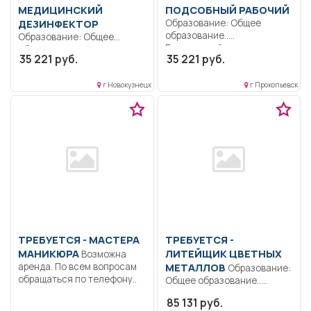
МЕДИЦИНСКИЙ
ПОДСОБНЫЙ РАБОЧИЙ
ДЕЗИНФЕКТОР
Образование: Общее
образование..
Образование: Общее
Благоустройство
образование..
35 221 руб.
35 221 руб.
территории.. Неполный
Осуществляет работу под
рабочий день/неполная
руководством медицинской
рабочая...
г Новокузнецк
г Прокопьевск
сестры...
ТРЕБУЕТСЯ - МАСТЕРА
ТРЕБУЕТСЯ -
МАНИКЮРА
ЛИТЕЙЩИК ЦВЕТНЫХ
Возможна
аренда. По всем вопросам
МЕТАЛЛОВ
Образование:
обращаться по телефону..
Общее образование..
Производство товарного
85 131 руб.
алюминия и сплавов на...