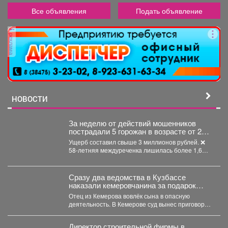
Все объявления
Подать объявление
реклама
НОВОСТИ
За неделю от действий мошенников
пострадали 5 горожан в возрасте от 24
до 58 лет.
Ущерб составил свыше 3 миллионов рублей. ❌
58-летняя междуреченка лишилась более 1,6
млн рублей,...
Сразу два ведомства в Кузбассе
наказали кемеровчанина за подарок
сыну
Отец из Кемерова вовлёк сына в опасную
деятельность. В Кемерове суд вынес приговор
отцу,...
Директор строительной фирмы в