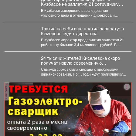
Кузбассе не заплатил 21 сотруднику
деньги
В Кузбассе завершено расследование
уголовного дела в отношении директора и
учредителя ООО «Альпина42» - компании,...
Тратил на себя и не платил зарплату: в
Кемерове судят директора
В Кузбассе директор предприятия задолжал 21
работнику больше 3,4 миллионов рублей. В
Кузбассе прокуратура...
24 тысячи жителей Киселевска скоро
получат новую современную
поликлинику.
Сдвижка сроков была связана с проблемами
финансирования. Но!!! Люди ждут поликлинику,
она важна для...
реклама