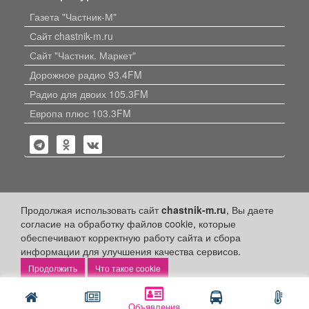
Газета "Частник-М"
Сайт chastnik-m.ru
Сайт "Частник. Маркет"
Дорожное радио 93.4FM
Радио для двоих 105.3FM
Европа плюс 103.3FM
Политика конфиденциальности
Продолжая использовать сайт
chastnik-m.ru
, Вы даете
согласие на обработку файлов cookie, которые
Публикации с пометкой «Реклама», «На правах рекламы»,
обеспечивают корректную работу сайта и сбора
«Партнёрский проект» оплачены рекламодателем.
информации для улучшения качества сервисов.
Редакция сайта не несет ответственности за достоверность
информации, содержащейся в рекламных материалах и
Что такое cookie
объявлениях.
+16
© 2006-2026
ООО "Частник-М"
Объявления