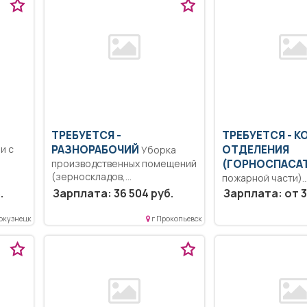
ТРЕБУЕТСЯ -
ТРЕБУЕТСЯ - 
и с
РАЗНОРАБОЧИЙ
ОТДЕЛЕНИЯ
Уборка
производственных помещений
(ГОРНОСПАСА
(зерноскладов,
пожарной части)
картофелехранилища),
Образование: Ср
.
Зарплата: 36 504 руб.
Зарплата: от 3
поддержание надлежащего
профессиональн
санитарного состояния...
образование. Об
окузнецк
г Прокопьевск
прохождение спе
подготовки по...