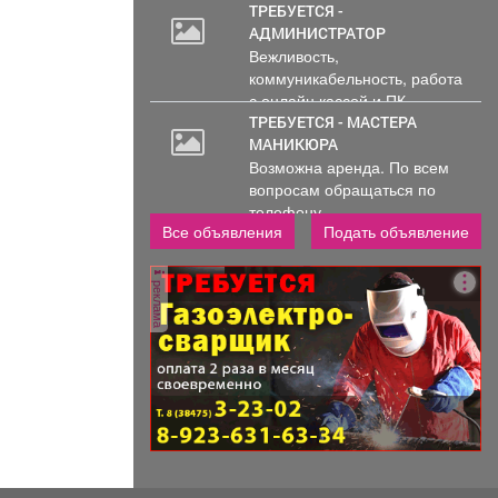
ТРЕБУЕТСЯ -
АДМИНИСТРАТОР
Вежливость,
коммуникабельность, работа
с онлайн кассой и ПК
(программы...
ТРЕБУЕТСЯ - МАСТЕРА
МАНИКЮРА
Возможна аренда. По всем
вопросам обращаться по
телефону..
Все объявления
Подать объявление
реклама