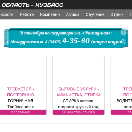
ОБЛАСТЬ - КУЗБАСС
имость
Работа
Компании
Афиша
Обучение
Отдых
реклама
ТРЕБУЕТСЯ -
БЫТОВЫЕ УСЛУГИ -
ТРЕБУ
ПОСТОЯННО
ХИМЧИСТКА, СТИРКА
ПОСТ
ГОРНИЧНАЯ
СТИРКА ковров,
ВОДИТЕЛЬ
Требования к
стираем круглый год,
автом
ндидату: без опыта
заберем и привезем
Требо
постоянно
химчистка, стирка
пост
боты Обязанности:
бесплатно.
кандидату
-Влажная и сухая
Пенсионерам скидка
Подроб
уборка номеров и
10%. (Фабрика «Чистый
теле