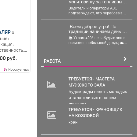
мониторингу за топливным
рынком я на местах
Водители и операторы АЗС
проверяю, соответствует
подтверждают, что перебоев в
ли озвученная информация
поставках нет, все виды топлива
действительности.
есть в...
Всем доброе утро! По
традиции начинаем день с
АЛЯР
6
прогноза погоды и щепотки
🌦 Утром +20°-не забудьте зонт:
ние:
народной мудрости
возможен небольшой дождь; ☁️
кация:
Днём температура поднимется
ственность..
до +24°,...
ты по
00 руб.
РАБОТА
ности...
г Новокузнецк
ТРЕБУЕТСЯ - МАСТЕРА
МУЖСКОГО ЗАЛА
Будем рады видеть молодых
и талантливых в нашем
дружном...
ТРЕБУЕТСЯ - КРАНОВЩИК
НА КОЗЛОВОЙ
кран