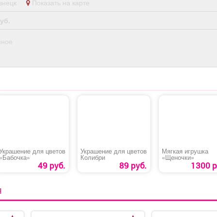
кузнецк
Показать на карте
администраторов.
Условия: График:
уб.
менный Занятость:
остоянная Способ
нное
ормления: Трудовой
оговор Количество
очих часов в день: 8
Частота выплат:
жды в месяц Сфера
деятельности
пании: Гостиничный
нес и туризм Смены:
/2 Рабочее место:
Гостиница
Украшение для цветов
Украшение для цветов
Мягкая игрушка
«Бабочка»
Колибри
«Щеночки»
49 руб.
89 руб.
1300 р
Я