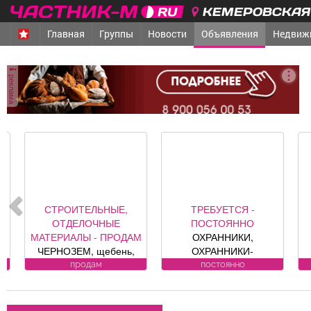
КЕМЕРОВСКАЯ 
Главная
Группы
Новости
Объявления
Недвиж
реклама
СТРОИТЕЛЬНЫЕ,
ТРЕБУЕТСЯ -
ОТДЕЛОЧНЫЕ
ПОСТОЯННО
МАТЕРИАЛЫ - ПРОДАМ
ОХРАННИКИ,
ЧЕРНОЗЕМ, щебень,
ОХРАННИКИ-
песок, уголь, торф,
ВОДИТЕЛИ Требования
ка
продам
постоянно
гравий, шлак, отсыпка и
к кандидату: лицензия.
ра
другие под заказ,
Условия:
возможна доставка.
ЛИЦЕНЗИРОВАННЫЕ