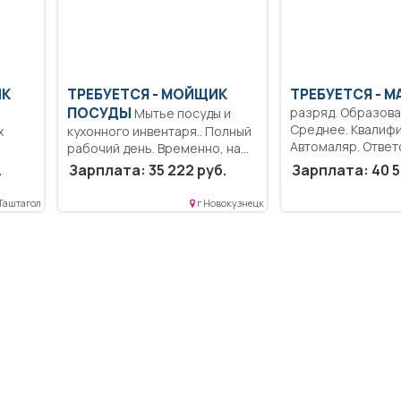
ИК
ТРЕБУЕТСЯ - МОЙЩИК
ТРЕБУЕТСЯ - М
ПОСУДЫ
разряд. Образова
Мытье посуды и
Среднее. Квалифи
х
кухонного инвентаря.. Полный
Автомаляр. Ответ
рабочий день. Временно, на...
Выполнение рабо
.
Зарплата: 35 222 руб.
Зарплата: 40 5
подготовке поверх
 Таштагол
г Новокузнецк