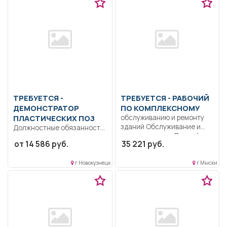
ТРЕБУЕТСЯ -
ТРЕБУЕТСЯ - РАБОЧИЙ
ДЕМОНСТРАТОР
ПО КОМПЛЕКСНОМУ
ПЛАСТИЧЕСКИХ ПОЗ
обслуживанию и ремонту
зданий Обслуживание и
Должностные обязанности
ремонт здания.. Полный
демонстратора
от 14 586 руб.
35 221 руб.
рабочий...
пластических поз
Демонстратор
г Новокузнецк
г Мыски
пластических поз
выполняет...