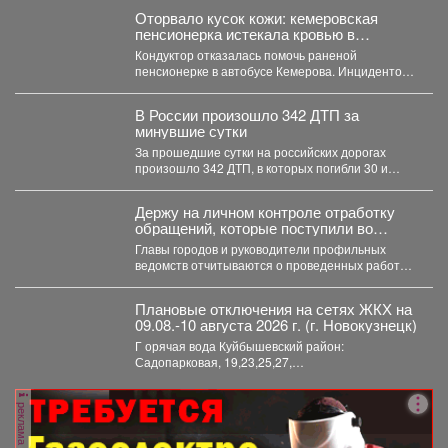
Оторвало кусок кожи: кемеровская
пенсионерка истекала кровью в
автобусе
Кондуктор отказалась помочь раненой
пенсионерке в автобусе Кемерова. Инцидентом
заинтересовались СК РФ. Следственный
комитет...
В России произошло 342 ДТП за
минувшие сутки
За прошедшие сутки на российских дорогах
произошло 342 ДТП, в которых погибли 30 и
получили...
Держу на личном контроле отработку
обращений, которые поступили во
время прямого эфира 28 июля.
Главы городов и руководители профильных
ведомств отчитываются о проведенных работах,
обязательно подтверждают их фото и...
Плановые отключения на сетях ЖКХ на
09.08.-10 августа 2026 г. (г. Новокузнецк)
Г орячая вода Куйбышевский район:
Садопарковая, 19,23,25,27,
29,31,33,35,28/1,28/2,28,30,...
реклама