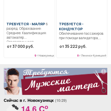
ТРЕБУЕТСЯ - МАЛЯР
ТРЕБУЕТСЯ -
6
разряд. Образование:
КОНДУКТОР
Среднее. Квалификация:
Обилечивание пассажиров
автомаляр.
при помощи валидатора,
Ответственность..
прием денег за проезд...
от 37 000 руб.
от 35 222 руб.
Выполнение работы по
подготовке поверхности...
г Новокузнецк
г Ленинск-Кузнецкий
реклама
Сейчас в г. Новокузнецк
(10:29)
o
14.6 C