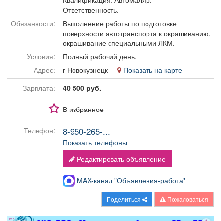
Квалификация: Автомаляр.
Афиша
Обучение
Проекты
Ответственность.
Обязанности:
Выполнение работы по подготовке
поверхности автотранспорта к окрашиванию,
окрашивание специальными ЛКМ.
Условия:
Полный рабочий день.
Товары
Поздравления
Погода
Адрес:
г Новокузнецк
Показать на карте
Зарплата:
40 500 руб.
В избранное
ТВ программа
Я - пенсионер
8-950-265-...
Телефон:
Показать телефоны
Редактировать объявление
MAX-канал "Объявления-работа"
Поделиться
Пожаловаться