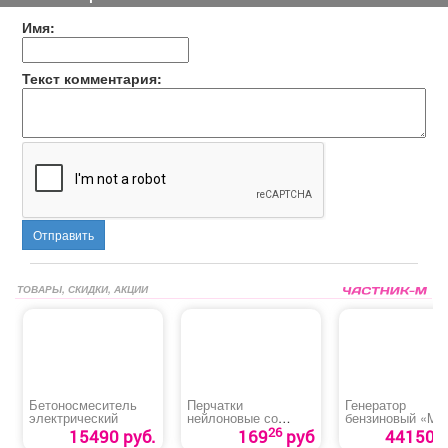
Имя:
Текст комментария:
Отправить
ТОВАРЫ, СКИДКИ, АКЦИИ
Бетоносмеситель
Перчатки
Генератор
электрический
нейлоновые со
бензиновый «MT
вспененным
RS-7000E»
26
15490 руб.
169
руб
44150 р
покрытием