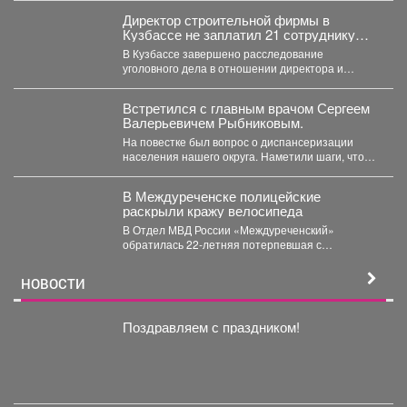
Директор строительной фирмы в
Кузбассе не заплатил 21 сотруднику
деньги
В Кузбассе завершено расследование
уголовного дела в отношении директора и
учредителя ООО «Альпина42» - компании,...
Встретился с главным врачом Сергеем
Валерьевичем Рыбниковым.
На повестке был вопрос о диспансеризации
населения нашего округа. Наметили шаги, чтобы
увеличить охват жителей:...
В Междуреченске полицейские
раскрыли кражу велосипеда
В Отдел МВД России «Междуреченский»
обратилась 22-летняя потерпевшая с
заявлением о том, что неизвестное лицо...
НОВОСТИ
Поздравляем с праздником!