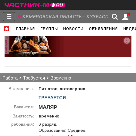
☰
КЕМЕРОВСКАЯ ОБЛАСТЬ - КУЗБАСС
ГЛАВНАЯ
ГРУППЫ
НОВОСТИ
ОБЪЯВЛЕНИЯ
НЕДВ
Главная
Группы
Новости
реклама
Объявления
Недвижимость
Услуги
работа
требуется
временно
В компанию:
Пит стоп, автосервис
ТРЕБУЕТСЯ
Работа
Транспорт
Компании
МАЛЯР
Вакансия:
Занятость:
временно
Требования:
6 разряд.
Образование: Среднее.