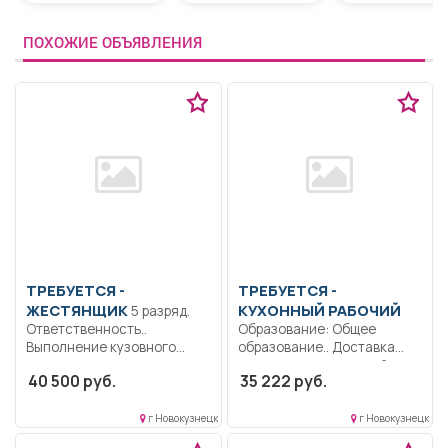
ПОХОЖИЕ ОБЪЯВЛЕНИЯ
ТРЕБУЕТСЯ -
ТРЕБУЕТСЯ -
ЖЕСТЯНЩИК
КУХОННЫЙ РАБОЧИЙ
5 разряд.
Ответственность..
Образование: Общее
Выполнение кузовного
образование.. Доставка
ремонта автотранспорта,
продуктов из кладовой на
40 500 руб.
35 222 руб.
контроль выполненных
пищеблок;...
работы.....
г Новокузнецк
г Новокузнецк