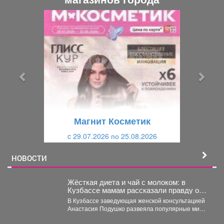
П
С
р
л
е
е
д
д
ы
у
д
ю
у
щ
щ
и
Магнит Косметик
и
й
c 29.07.2026 по 25.08.2026
й
НОВОСТИ
Жёсткая диета и чай с молоком: в
Кузбассе мамам рассказали правду о
грудном вскармливании
В Кузбассе заведующая женской консультацией
Анастасия Подушко развеяла популярные мифы
о питании кормящих мам. ...