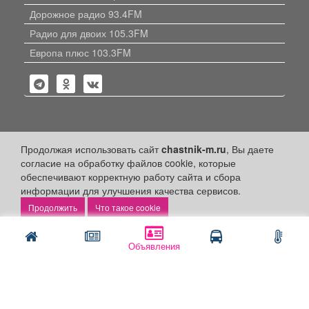
Дорожное радио 93.4FM
Радио для двоих 105.3FM
Европа плюс 103.3FM
Политика конфиденциальности
Продолжая использовать сайт
chastnik-m.ru
, Вы даете
согласие на обработку файлов cookie, которые
Публикации с пометкой «Реклама», «На правах рекламы»,
обеспечивают корректную работу сайта и сбора
«Партнёрский проект» оплачены рекламодателем.
информации для улучшения качества сервисов.
Редакция сайта не несет ответственности за достоверность
информации, содержащейся в рекламных материалах и
Что такое cookie
объявлениях.
+16
© 2006-2026
ООО "Частник-М"
Объявления