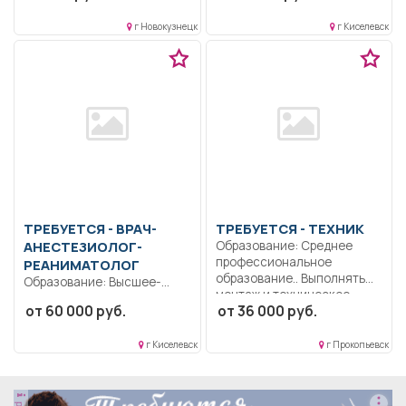
места работы.....
г Новокузнецк
г Киселевск
ТРЕБУЕТСЯ - ВРАЧ-
ТРЕБУЕТСЯ - ТЕХНИК
АНЕСТЕЗИОЛОГ-
Образование: Среднее
профессиональное
РЕАНИМАТОЛОГ
образование.. Выполнять
Образование: Высшее-
монтаж и техническое
специалитет,
от 60 000 руб.
от 36 000 руб.
обслуживание...
магистратура.
Ответственность.
г Киселевск
г Прокопьевск
Дисциплинированность..
Выполнение должностных
обязанностей согласно
должностной...