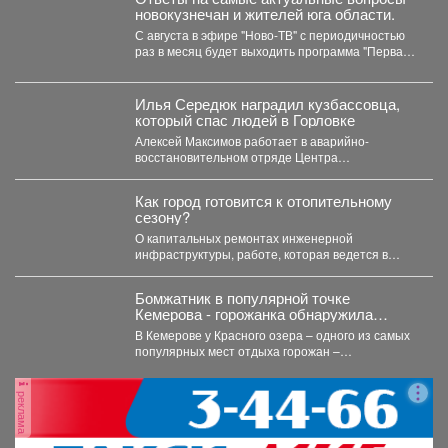
новокузнечан и жителей юга области.
С августа в эфире "Ново-ТВ" с периодичностью
раз в месяц будет выходить программа "Первая
студия"...
Илья Середюк наградил кузбассовца,
который спас людей в Горловке
Алексей Максимов работает в аварийно-
восстановительном отряде Центра
оперативного контроля жилищно-коммунального
и дорожного комплекса Кузбасса с...
Как город готовится к отопительному
сезону?
О капитальных ремонтах инженерной
инфраструктуры, работе, которая ведется в
жилом фонде и социальных учреждениях,
восстановлении...
Бомжатник в популярной точке
Кемерова - горожанка обнаружила
жуткий объект на Красном озере
В Кемерове у Красного озера – одного из самых
популярных мест отдыха горожан –
обнаружили...
реклама