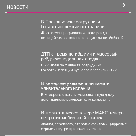
НОВОСТИ
В Прокопьевске сотрудники
Госавтоинспекции отстранили
несовершеннолетнего от управления
🚔Во время профилактического рейда
питбайком
полицейские остановили водителя питбайка. Как
выяснилось, мототехникой управлял 14-летний
подросток, который...
ДТП с тремя погибшими и массовый
рейд: еженедельная сводка
Госавтоинспекции Кузбасса
С 27 июля по 2 августа сотрудники
Госавтоинспекции Кузбасса пресекли 5 177
нарушений...
В Кемерове увековечили память
удивительного испанца
В Кемерове открыли мемориальную доску
легендарному руководителю разреза
"Кедровский" Александру Барредо – испанцу,
который стал...
Интернет в мессенджере МАКС теперь
не тратит мобильный трафик.
Звонки, переписка, отправка файлов и цифровые
сервисы внутри приложения стали
бесплатными. Такое решение закреплено...