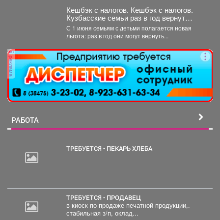
Кешбэк с налогов. Кешбэк с налогов.
Кузбасские семьи раз в год вернут
часть уплаченных денег
С 1 июня семьям с детьми полагается новая
льгота: раз в год они могут вернуть...
реклама
РАБОТА
ТРЕБУЕТСЯ - ПЕКАРЬ ХЛЕБА
30
000
руб.
ТРЕБУЕТСЯ - ПРОДАВЕЦ
в киоск по продаже печатной продукции,.
стабильная з/п, оклад...