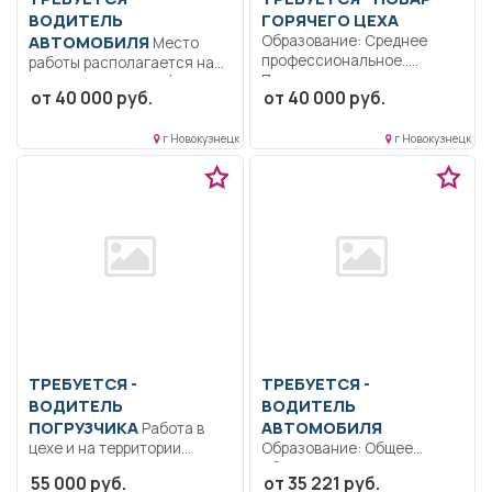
ВОДИТЕЛЬ
ГОРЯЧЕГО ЦЕХА
АВТОМОБИЛЯ
Образование: Среднее
Место
профессиональное..
работы располагается на
Приготовление горячих
территории 1 НГКБ. (не
от 40 000 руб.
от 40 000 руб.
блюд, контроль
Автобаза,...
наполняемости линии...
г Новокузнецк
г Новокузнецк
ТРЕБУЕТСЯ -
ТРЕБУЕТСЯ -
ВОДИТЕЛЬ
ВОДИТЕЛЬ
ПОГРУЗЧИКА
АВТОМОБИЛЯ
Работа в
цехе и на территории
Образование: Общее
предприятия; вывоз/завоз/
образование.. Доставка
55 000 руб.
от 35 221 руб.
укладка в...
работников организации до