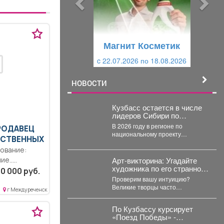
д
ю
у
щ
щ
и
Магнит Косметик
Магнит Косметик
и
й
c 22.07.2026 по 18.08.2026
c 29.07.2026 по 25.08.2026
й
НОВОСТИ
Кузбасс остается в числе
лидеров Сибири по
благоустройству
В 2026 году в регионе по
ПРОДАВЕЦ
общественных
национальному проекту
пространств.
СТВЕННЫХ
«Инфраструктура для жизни»
планируется обновить 115
общественных...
Арт-викторина: Угадайте
ие..
художника по его странной
покупателей
0 000 руб.
привычке!
м...
Проверим вашу интуицию?
Великие творцы часто
г Междуреченск
отличались весьма
эксцентричным поведением.
По Кузбассу курсирует
Пишите в комментариях номер
«Поезд Победы» -
правильного...