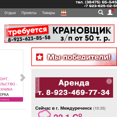
тел. (38475) 65-545
+7 923-625-02-51
Отдых
Проекты
Товары
реклама
Мы победители!
ЕМОНТ,
реклама
ТЕЛЬСТВО -
ЗАБОРЫ под
 ролетные,
ые ворота (от
другое
циального
Сейчас в г. Междуреченск
(10:35)
ставителя
o
22.1 C
ии DoorHan);