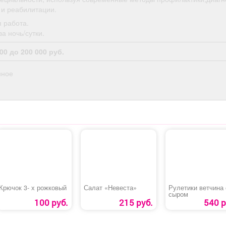
 и реабилитации.
 работа.
а ночь/сутки.
00 до 200 000 руб.
нное
Крючок 3- х рожковый
Салат «Невеста»
Рулетики ветчина 
сыром
100 руб.
215 руб.
540 р