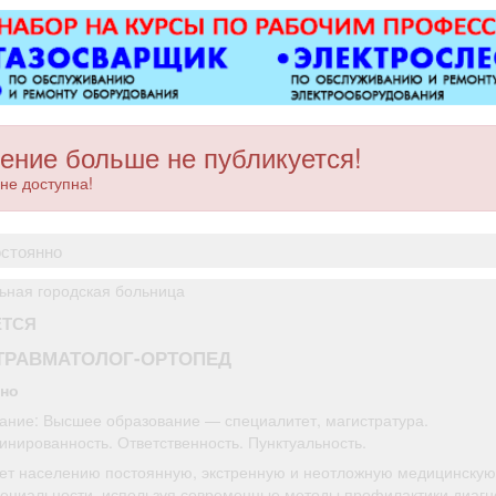
откатны
виды сва
металло
бетон
любой
Пенсио
ение больше не публикуется!
не доступна!
остоянно
ьная городская больница
ЕТСЯ
ТРАВМАТОЛОГ-ОРТОПЕД
нно
ание: Высшее образование — специалитет, магистратура.
инированность. Ответственность. Пунктуальность.
ет населению постоянную, экстренную и неотложную медицинску
пециальности, используя современные методы профилактики,диагн