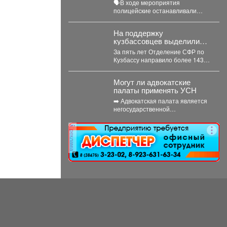
🗣В ходе мероприятия
акцию «Будь трезвым в
полицейские останавливали
пути»
водителей, проводили с ними
беседы и напоминали, что
На поддержку
правила дорожного...
кузбассовцев выделили
143 миллиона: кто получил
За пять лет Отделение СФР по
помощь
Кузбассу направило более 143
миллионов рублей на
субсидирование
Могут ли адвокатские
работодателей,...
палаты применять УСН
➡️ Адвокатская палата является
негосударственной
некоммерческой организацией,
основанной на обязательном
реклама
членстве адвокатов
(Федеральный закон от...