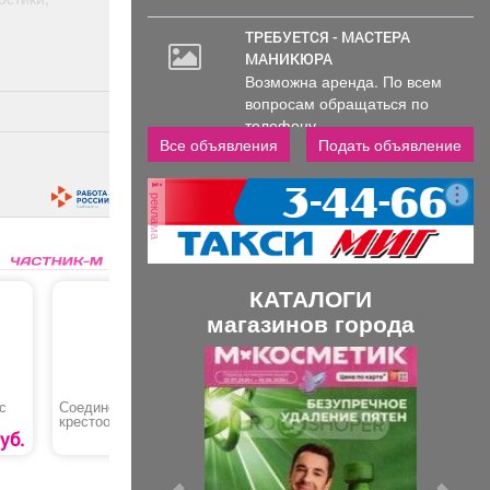
ТРЕБУЕТСЯ - МАСТЕРА
МАНИКЮРА
Возможна аренда. По всем
вопросам обращаться по
телефону..
Все объявления
Подать объявление
реклама
КАТАЛОГИ
магазинов города
П
С
р
л
с
Соединение
Матрас
Черенок 
е
е
крестообразное для 4-
ортопедический «Эко
х труб
Дуэт»
уб.
50 руб.
14990 руб.
д
д
ы
у