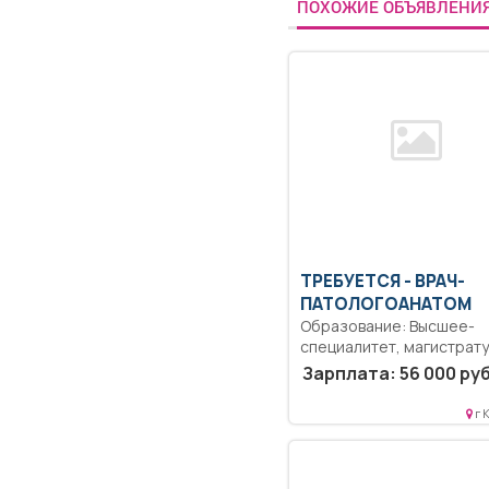
ПОХОЖИЕ ОБЪЯВЛЕНИ
ТРЕБУЕТСЯ - ВРАЧ-
ПАТОЛОГОАНАТОМ
Образование: Высшее-
специалитет, магистрату
Коммуникабельность.
Зарплата: 56 000 руб
Ответственность.. Выпо
должностных обязаннос
г 
согласно должностной...