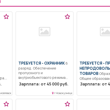
Я
ТРЕБУЕТСЯ - ОХРАННИК
ТРЕБУЕТСЯ - 
6
разряд.. Обеспечение
НЕПРОДОВОЛЬ
пропускного и
ТОВАРОВ
Образование:
внутриобъектового режима
ра.
Общее образован
согласно должностной...
Консультировать 
.
Зарплата: от 45 000 руб.
Зарплата: от 4
лнение
по товарам и акция
тей
Киселевск
г Новокузнецк