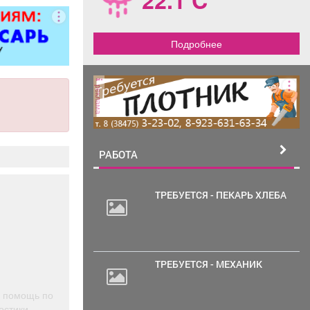
е ворота; все
рочных работ;
конструкции;
Подробнее
ные работы
 сложности.
нерам скидка
реклама
10%.
РАБОТА
ТРЕБУЕТСЯ - ПЕКАРЬ ХЛЕБА
2
000
руб.
ТРЕБУЕТСЯ - МЕХАНИК
ю помощь по
остики,