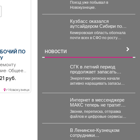
передвижной
Поезд уже побывал в
интерактивный музей,
Новокузнецке.
рассказывающий о
событиях Великой
Отечественной войны.
Кузбасс оказался
аутсайдером Сибири по
ипотечным долгам
Кемеровская область обогнала
почти всех в СФО по росту
просрочки по ипотеке на
строящееся жильё....
НОВОСТИ
АБОЧИЙ ПО
У
ремонту
СГК в летний период
ние: Общее
продолжает запасать
топливо к новому
ериодический
21 руб.
Энергетики региона начали
отопительному сезону
го...
активно наращивать запасы
топлива с весны. Именно в это
г Новокузнецк
время электростанции
проходят...
Интернет в мессенджере
МАКС теперь не тратит
мобильный трафик.
Звонки, переписка, отправка
файлов и цифровые сервисы
внутри приложения стали
бесплатными. Такое решение
В Ленинске-Кузнецком
закреплено...
сотрудники
Госавтоинспекции провели