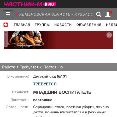
☰
КЕМЕРОВСКАЯ ОБЛАСТЬ - КУЗБАСС
ГЛАВНАЯ
ГРУППЫ
НОВОСТИ
ОБЪЯВЛЕНИЯ
НЕДВ
Главная
Группы
Новости
реклама
Объявления
Недвижимость
Услуги
работа
требуется
постоянно
В компанию:
Детский сад №131
ТРЕБУЕТСЯ
Работа
Транспорт
Компании
МЛАДШИЙ ВОСПИТАТЕЛЬ
Вакансия:
Занятость:
постоянно
Обязанности:
Сервирoвкa стoлa, влажная убоpкa, гигиена
детeй, помощь вoспитaтeлям в pежимных