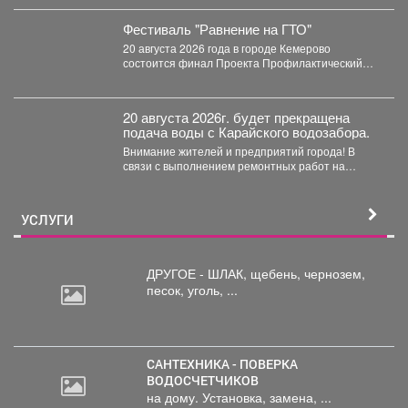
более пяти тысяч...
Фестиваль "Равнение на ГТО"
20 августа 2026 года в городе Кемерово
состоится финал Проекта Профилактический
физкультурно-патриотический фестиваль
«Равнение на...
20 августа 2026г. будет прекращена
подача воды с Карайского водозабора.
Внимание жителей и предприятий города! В
связи с выполнением ремонтных работ на
Карайском водозаборе...
УСЛУГИ
ДРУГОЕ - ШЛАК, щебень,
чернозем,
песок, уголь, ...
САНТЕХНИКА - ПОВЕРКА
ВОДОСЧЕТЧИКОВ
на дому. Установка, замена, ...