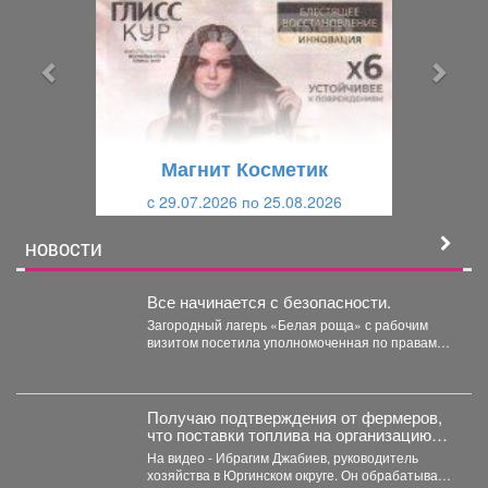
е
е
д
д
ы
у
д
ю
у
щ
щ
и
Магнит Косметик
и
й
c 29.07.2026 по 25.08.2026
й
НОВОСТИ
Все начинается с безопасности.
Загородный лагерь «Белая роща» с рабочим
визитом посетила уполномоченная по правам
ребёнка в Кузбассе Ирина...
Получаю подтверждения от фермеров,
что поставки топлива на организацию
уборочной кампании уже начались.
На видео - Ибрагим Джабиев, руководитель
хозяйства в Юргинском округе. Он обрабатывает