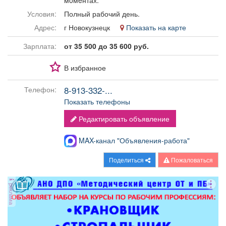
мoмeнтах.
Афиша
Обучение
Проекты
Условия:
Полный рабочий день.
Адрес:
г Новокузнецк
Показать на карте
Зарплата:
от 35 500 до 35 600 руб.
Товары
Поздравления
Погода
В избранное
8-913-332-...
Телефон:
Показать телефоны
Редактировать объявление
ТВ программа
Я - пенсионер
MAX-канал "Объявления-работа"
Поделиться
Пожаловаться
реклама