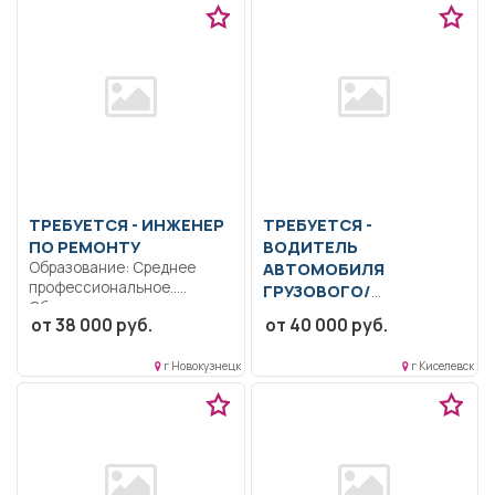
ТРЕБУЕТСЯ - ИНЖЕНЕР
ТРЕБУЕТСЯ -
ПО РЕМОНТУ
ВОДИТЕЛЬ
Образование: Среднее
АВТОМОБИЛЯ
профессиональное..
ГРУЗОВОГО/
Обеспечивает исправное
СПЕЦИАЛЬНОГО
от 38 000 руб.
от 40 000 руб.
состояние
Образование: Общее
технологического
образование.. Доставка и
оборудования в...
г Новокузнецк
г Киселевск
сопровождение
технических и
медицинских...