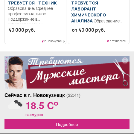
ТРЕБУЕТСЯ - ТЕХНИК
ТРЕБУЕТСЯ -
Образование: Среднее
ЛАБОРАНТ
профессиональное..
ХИМИЧЕСКОГО
Поддержание в
АНАЛИЗА
Образование:
работоспособном
Среднее
40 000 руб.
от 40 000 руб.
состоянии программное
профессиональное..
обеспечение...
Проведение анализов
г Новокузнецк
пгт Шерегеш
химического состава
различных веществ;...
реклама
Сейчас в г. Новокузнецк
(22:41)
o
18.5 C
пасмурно
Подробнее