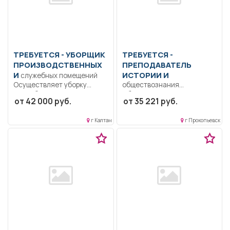
ТРЕБУЕТСЯ - УБОРЩИК
ТРЕБУЕТСЯ -
ПРОИЗВОДСТВЕННЫХ
ПРЕПОДАВАТЕЛЬ
И
ИСТОРИИ И
служебных помещений
Осуществляет уборку
обществознания
служебных помещений..
Образование: Высшее
от 42 000 руб.
от 35 221 руб.
Полный рабочий день..
образование —
бакалавриат.. Проведение
г Калтан
г Прокопьевск
учебных занятий по...