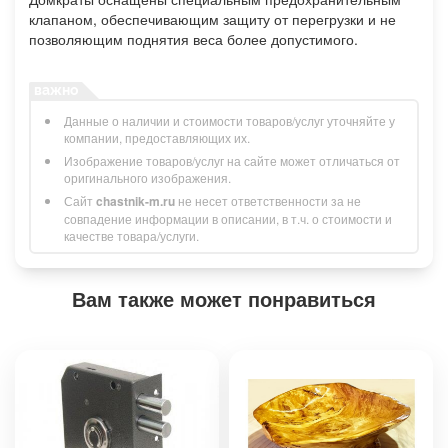
клапаном, обеспечивающим защиту от перегрузки и не
позволяющим поднятия веса более допустимого.
Данные о наличии и стоимости товаров/услуг уточняйте у
компании, предоставляющих их.
Изображение товаров/услуг на сайте может отличаться от
оригинального изображения.
Сайт
chastnik-m.ru
не несет ответственности за не
совпадение информации в описании, в т.ч. о стоимости и
качестве товара/услуги.
Вам также может понравиться