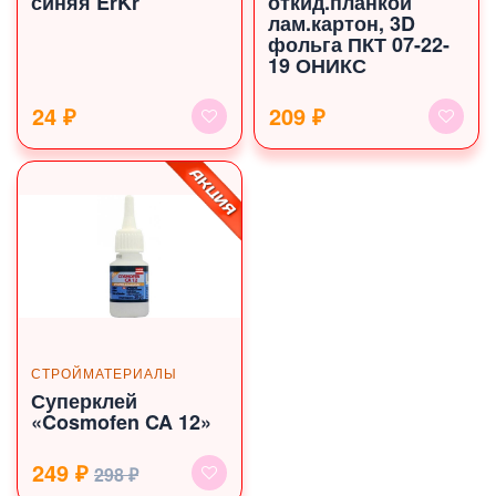
синяя ErKr
откид.планкой
лам.картон, 3D
фольга ПКТ 07-22-
19 ОНИКС
24 ₽
209 ₽
СТРОЙМАТЕРИАЛЫ
Суперклей
«Cosmofen CA 12»
249 ₽
298 ₽