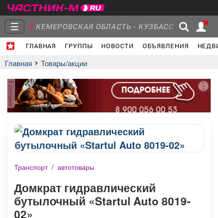
☰
КЕМЕРОВСКАЯ ОБЛАСТЬ - КУЗБАСС
ГЛАВНАЯ
ГРУППЫ
НОВОСТИ
ОБЪЯВЛЕНИЯ
НЕДВ
Главная
Группы
Новости
Главная
Товары/акции
реклама
Объявления
Недвижимость
Услуги
Транспорт
/
автотовары
Работа
Транспорт
Компании
Домкрат гидравлический
бутылочный «Startul Auto 8019-
02»