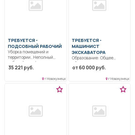
ТРЕБУЕТСЯ -
ТРЕБУЕТСЯ -
ПОДСОБНЫЙ РАБОЧИЙ
МАШИНИСТ
Уборка помещений и
ЭКСКАВАТОРА
территории.. Неполный
Образование: Общее
рабочий день/неполная
образование.. Строго
35 221 руб.
от 60 000 руб.
рабочая неделя..
соблюдать правила
дорожного движения.
г Новокузнецк
г Новокузнецк
Выполнять...