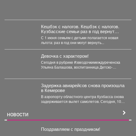
Кешбэк с налогов. Кешбэк с налогов.
Кузбасские семьи раз в год вернут
часть уплаченных денег
С 1 июня семьям с детьми полагается новая
льгота: раз в год они могут вернуть...
Девочка с характером!
Сегодня в рубрике #звездочкимеждуреченска
Ульяна Балашова, воспитанница Детско-
юношеского центра по программе «Рукопашный
бой». Ульяна-одаренная,...
Задержка авиарейсов снова произошла
в Кемерове
В аэропорту областного центра Кузбасса снова
задерживается вылет самолетов. Сегодня, 10
августа, в Кемерове...
НОВОСТИ
Поздравляем с праздником!