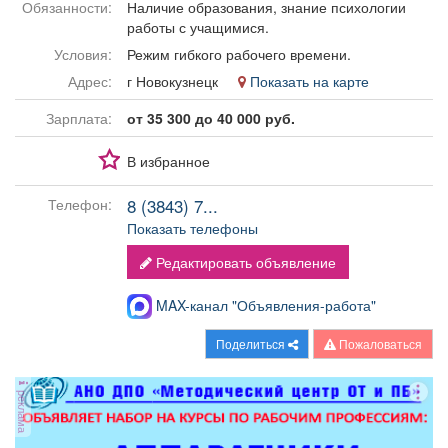
Обязанности:
Наличие образования, знание психологии
Афиша
Обучение
Проекты
работы с учащимися.
Условия:
Режим гибкого рабочего времени.
Адрес:
г Новокузнецк
Показать на карте
Зарплата:
от 35 300 до 40 000 руб.
Товары
Поздравления
Погода
В избранное
8 (3843) 7...
Телефон:
Показать телефоны
ТВ программа
Я - пенсионер
Редактировать объявление
MAX-канал "Объявления-работа"
Поделиться
Пожаловаться
реклама