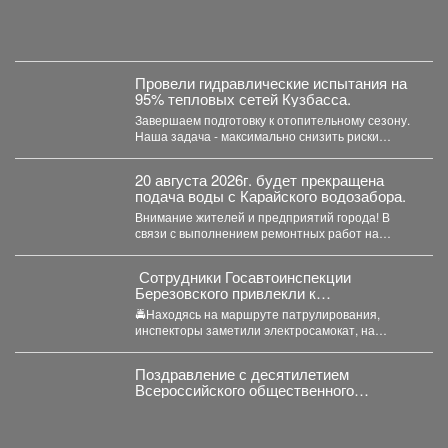
Провели гидравлические испытания на
95% тепловых сетей Кузбасса.
Завершаем подготовку к отопительному сезону.
Наша задача - максимально снизить риски
перебоев с теплом и...
20 августа 2026г. будет прекращена
подача воды с Карайского водозабора.
Внимание жителей и предприятий города! В
связи с выполнением ремонтных работ на
Карайском водозаборе...
‍ Сотрудники Госавтоинспекции
Березовского привлекли к
ответственности водителя
🚔Находясь на маршруте патрулирования,
электросамоката, который перевозил
инспекторы заметили электросамокат, на
ребенка
котором находилась мать с ребенком без
мотошлемов....
Поздравление с десятилетием
Всероссийского общественного
движения «Волонтеры-медики»