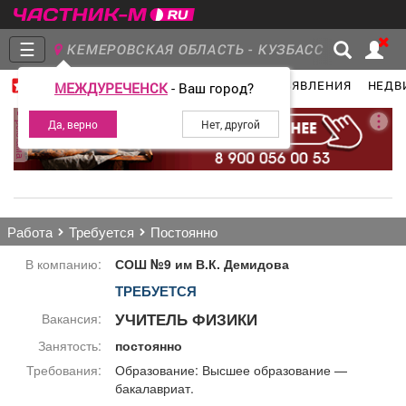
☰
КЕМЕРОВСКАЯ ОБЛАСТЬ - КУЗБАСС
ГЛАВНАЯ
ГРУППЫ
НОВОСТИ
ОБЪЯВЛЕНИЯ
НЕДВ
МЕЖДУРЕЧЕНСК
- Ваш город?
Главная
Группы
Новости
реклама
Объявления
Недвижимость
Услуги
работа
требуется
постоянно
В компанию:
СОШ №9 им В.К. Демидова
ТРЕБУЕТСЯ
Работа
Транспорт
Компании
УЧИТЕЛЬ ФИЗИКИ
Вакансия:
Занятость:
постоянно
Требования:
Образование: Высшее образование —
бакалавриат.