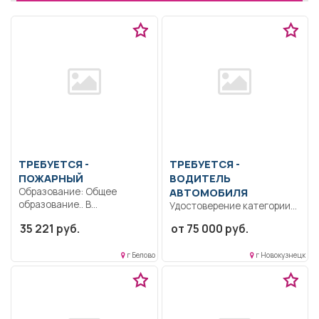
ТРЕБУЕТСЯ -
ТРЕБУЕТСЯ -
ПОЖАРНЫЙ
ВОДИТЕЛЬ
Образование: Общее
АВТОМОБИЛЯ
образование.. В
Удостоверение категории
соответствии с
«С,Е». Управление
35 221 руб.
от 75 000 руб.
должностной инструкцией
автотранспортным
утвержденной...
средством (КАМАЗ
г Белово
г Новокузнецк
бортовой) в...