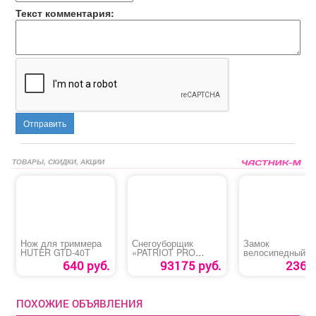
Текст комментария:
Отправить
ТОВАРЫ, СКИДКИ, АКЦИИ
Нож для триммера
Снегоуборщик
Замок
HUTER GTD-40Т
«PATRIOT PRO
велосипедный
785Е»
«Apecs PD-80-3
640 руб.
93175 руб.
236 р
ПОХОЖИЕ ОБЪЯВЛЕНИЯ