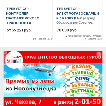
ТРЕБУЕТСЯ -
ТРЕБУЕТСЯ -
КОНТРОЛЕР
ЭЛЕКТРОГАЗОСВАРЩИ
ПАССАЖИРСКОГО
К 3 РАЗРЯДА-6
разряда
ТРАНСПОРТА
Образование: Среднее
профессиональное
Образование: Среднее
от 35 221 руб.
70 000 руб.
Квалификация:
профессиональное
Ответственность.
образование.. Контролер
Кемеровская область - Кузбасс
г Новокузнецк
г Новокузнецк
Должностные обязанности
пассажирского транспорта:
уточняются
Проверяет на...
непосредственно...
реклама