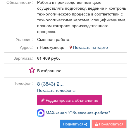
Обязанности:
Работа в производственном цехе;
Афиша
Обучение
Проекты
осуществлять подготовку, ведение и контроль
технологического процесса в соответствии с
технологическими картами, спецификациями,
планом контроля производственного
процесса.
Товары
Поздравления
Погода
Условия:
Сменная работа.
Адрес:
г Новокузнецк
Показать на карте
Зарплата:
61 409 руб.
ТВ программа
Я - пенсионер
В избранное
8 (3843) 2...
Телефон:
Показать телефоны
Редактировать объявление
MAX-канал "Объявления-работа"
Поделиться
Пожаловаться