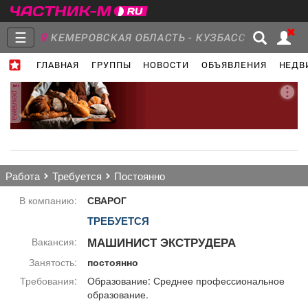
☰
КЕМЕРОВСКАЯ ОБЛАСТЬ - КУЗБАСС
ГЛАВНАЯ
ГРУППЫ
НОВОСТИ
ОБЪЯВЛЕНИЯ
НЕДВ
Главная
Группы
Новости
реклама
Объявления
Недвижимость
Услуги
работа
требуется
постоянно
В компанию:
СВАРОГ
ТРЕБУЕТСЯ
Работа
Транспорт
Компании
МАШИНИСТ ЭКСТРУДЕРА
Вакансия:
Занятость:
постоянно
Требования:
Образование: Среднее профессиональное
образование.