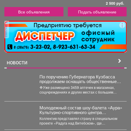
2 500 руб.
Все объявления
Подать объявление
реклама
НОВОСТИ
По поручению Губернатора Кузбасса
продолжаем оснащать общественные
пространства аптечками первой
🔷Уже размещено 3459 аптечек в магазинах,
помощи.
соцучреждениях и других местах с большим
потоком людей. Важно...
Молодежный состав шоу-балета «Аура»
Культурно-спортивного центра
металлургов победил в международном
Коллектив представлял страну в специальном
конкурсе «Славянский базар» в
проекте «Радуга над Витебском», где
Витебске.
соревновались творческие коллективы из