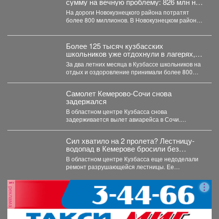
сумму на вечную проблему: 826 млн на
ремонт
На дороги Новокузнецкого района потратят
более 800 миллионов. В Новокузнецком районе в
ближайшие два...
Более 125 тысяч кузбасских
школьников уже отдохнули в лагерях,
походах и санаториях
За два летних месяца в Кузбассе школьников на
отдых и оздоровление принимали более 800
организаций....
Самолет Кемерово-Сочи снова
задержался
В областном центре Кузбасса снова
задерживается вылет авиарейса в Сочи.
Сегодня, 7 августа, задерживается...
Сил хватило на 2 пролета? Лестницу-
водопад в Кемерове бросили без
ремонта
В областном центре Кузбасса еще недоделали
ремонт разрушающейся лестницы. Ее
состояние беспокоит местных жителей. ...
реклама