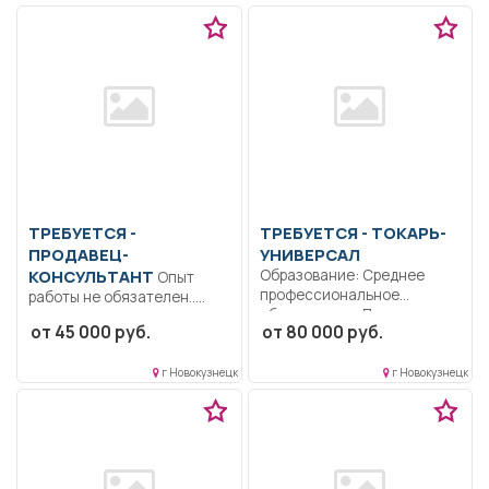
ТРЕБУЕТСЯ -
ТРЕБУЕТСЯ - ТОКАРЬ-
ПРОДАВЕЦ-
УНИВЕРСАЛ
КОНСУЛЬТАНТ
Образование: Среднее
Опыт
профессиональное
работы не обязателен..
образование.. Проточка
Консультирование
от 45 000 руб.
от 80 000 руб.
конусов, цилиндров, мелких
покупателей; работа на
изделий...
кассе;...
г Новокузнецк
г Новокузнецк