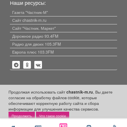
Наши ресурсы:
Газета "Частник-М"
Сайт chastnik-m.ru
Сайт "Частник. Маркет"
Дорожное радио 93.4FM
Радио для двоих 105.3FM
Европа плюс 103.3FM
Политика конфиденциальности
Продолжая использовать сайт
chastnik-m.ru
, Вы даете
согласие на обработку файлов cookie, которые
Публикации с пометкой «Реклама», «На правах рекламы»,
обеспечивают корректную работу сайта и сбора
«Партнёрский проект» оплачены рекламодателем.
информации для улучшения качества сервисов.
Редакция сайта не несет ответственности за достоверность
информации, содержащейся в рекламных материалах и
Что такое cookie
объявлениях.
Написать
Позвонить