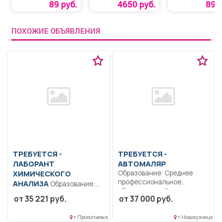
цветке
89 руб.
4650 руб.
89 р
ПОХОЖИЕ ОБЪЯВЛЕНИЯ
ТРЕБУЕТСЯ -
ТРЕБУЕТСЯ -
ЛАБОРАНТ
АВТОМАЛЯР
ХИМИЧЕСКОГО
Образование: Среднее
профессиональное
АНАЛИЗА
Образование:
образование.. Кузовщик
Общее образование..
от 35 221 руб.
от 37 000 руб.
автомаляр. покраска
Анализ питьевых и сточных
автомобилей деталей...
вод.. Полный...
г Прокопьевск
г Новокузнецк