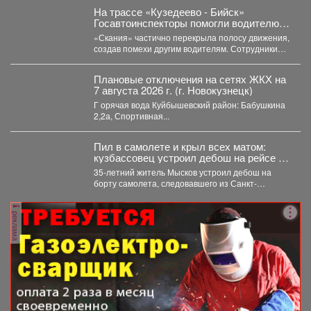
России,...
На трассе «Кузедеево - Бийск»
Госавтоинспекторы помогли водителю
застрявшего в кювете грузовика.
«Скания» частично перекрыла полосу движения,
создав помехи другим водителям. Сотрудники
ГИБДД организовали на месте реверсивное...
Плановые отключения на сетях ЖКХ на
7 августа 2026 г. (г. Новокузнецк)
Г орячая вода Куйбышевский район: Бабушкина
2,2а, Спортивная...
Пил в самолете и крыл всех матом:
кузбассовец устроил дебош на рейсе из
Петербурга
35-летний житель Мысков устроил дебош на
борту самолета, следовавшего из Санкт-
Петербурга в Новокузнецк. Мужчина пил...
реклама