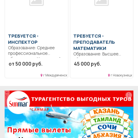
ТРЕБУЕТСЯ -
ТРЕБУЕТСЯ -
ИНСПЕКТОР
ПРЕПОДАВАТЕЛЬ
Образование: Среднее
МАТЕМАТИКИ
профессиональное
Образование: Высшее
образование.. Участковый
образование —
от 50 000 руб.
45 000 руб.
уполномоченный полиции.
специалитет,
Выполнение должностных...
магистратура.. Обучение
г Междуреченск
г Новокузнецк
студентов в...
реклама