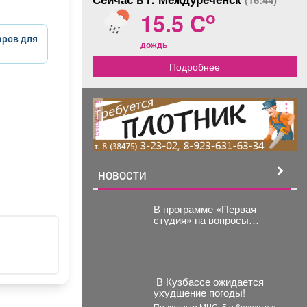
(16:44)
o
15.5 C
аров для
дождь
Подробнее
реклама
НОВОСТИ
В программе «Первая
студия» на вопросы
жителей ответил
руководитель
администрации
Куйбышевского района
Сергей Маисеев.
️ В Кузбассе ожидается
ухудшение погоды!
По данным МЧС, 5 и 6августа в