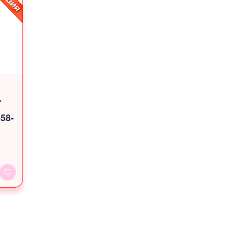
.
58-