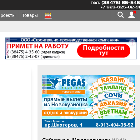
тел. (38475) 65-545
+7 923-625-02-51
Проекты
Товары
реклама
реклама
Сейчас в г. Междуреченск