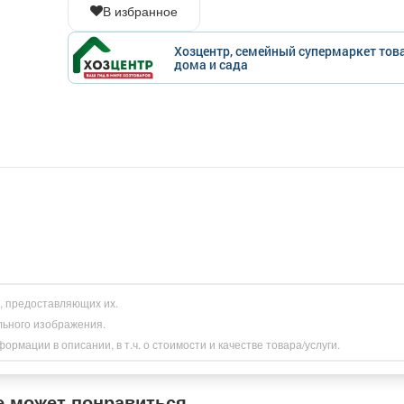
В избранное
Хозцентр, семейный супермаркет тов
дома и сада
и, предоставляющих их.
льного изображения.
рмации в описании, в т.ч. о стоимости и качестве товара/услуги.
е может понравиться