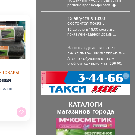
регионе прогнозируются: 🌩
грозы; 🌧 сильные...
12 августа в 18:00
состоится показ
легендарной драмы
12 августа в 18:00 состоится
«Мужики!.
показ легендарной драмы
«Мужики!..» (1981) режиссёра
Искры Бабич. Фильм,...
За последние пять лет
количество школьников в
Кузбассе сократилось на
А всего к обучению в новом
8%
учебном году приступит 296 000
детей. Об этом сообщило...
 ТОВАРЫ
реклама
овая
опилен
КАТАЛОГИ
магазинов города
П
С
р
л