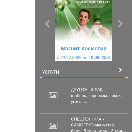
е
е
д
д
ы
у
д
ю
у
щ
щ
и
Магнит Косметик
и
й
c 22.07.2026 по 18.08.2026
й
УСЛУГИ
ДРУГОЕ - ШЛАК,
щебень,
чернозем, песок,
уголь, ...
СПЕЦТЕХНИКА -
САМОГРУЗ-эвакуатор,
борт
- 5 тонн, кран - 3 тонны.