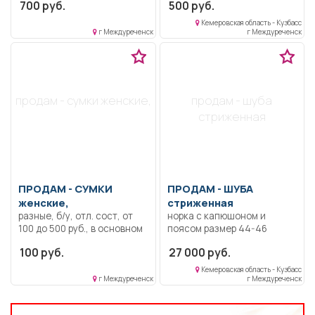
700 руб.
500 руб.
Кемеровская область - Кузбасс
г Междуреченск
г Междуреченск
продам - сумки женские,
продам - шуба
стриженная
ПРОДАМ -
СУМКИ
ПРОДАМ -
ШУБА
женские,
стриженная
разные, б/у, отл. сост, от
норка с капюшоном и
100 до 500 руб., в основном
поясом размер 44-46
натуральная кожа.
100 руб.
27 000 руб.
Кемеровская область - Кузбасс
г Междуреченск
г Междуреченск