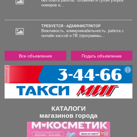
без опыта работы. -Влажная и сухая уборка
номеров и...
ТРЕБУЕТСЯ - АДМИНИСТРАТОР
Вежливость, коммуникабельность, работа с
онлайн кассой и ПК (программы...
Все объявления
Подать объявление
реклама
КАТАЛОГИ
магазинов города
П
С
р
л