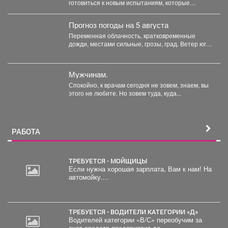
готовиться к новым испытаниям, которые
приготовила безжалостная природа. По...
Прогноз погоды на 5 августа
Переменная облачность, кратковременные
дожди, местами сильные, грозы, град. Ветер юго-
западный 4-9 м/с, порывы до 18...
Мужчинам.
Спокойно, к врачам сегодня не зовем, знаем, вы
этого не любите. Но зовем туда, куда...
РАБОТА
ТРЕБУЕТСЯ - МОЙЩИЦЫ
Если нужна хорошая зарплата, Вам к нам! На
автомойку....
30
000
руб.
ТРЕБУЕТСЯ - ВОДИТЕЛИ КАТЕГОРИИ «Д»
Водителей категории «В/С» переобучим за