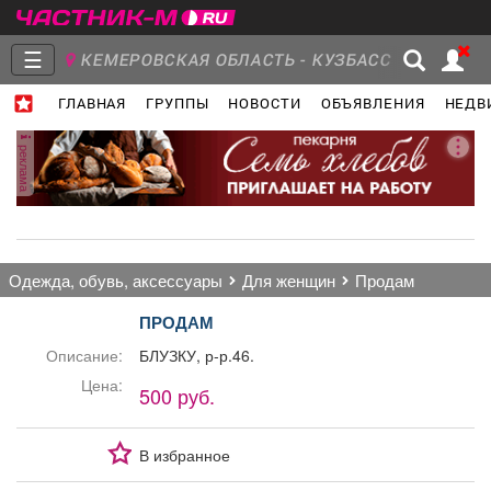
☰
КЕМЕРОВСКАЯ ОБЛАСТЬ - КУЗБАСС
ГЛАВНАЯ
ГРУППЫ
НОВОСТИ
ОБЪЯВЛЕНИЯ
НЕДВ
Главная
Группы
Новости
реклама
Объявления
Недвижимость
Услуги
одежда, обувь, аксессуары
для женщин
продам
ПРОДАМ
Описание:
БЛУЗКУ, р-р.46.
Работа
Транспорт
Компании
Цена:
500 руб.
В избранное