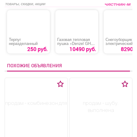
ТОВАРЫ, СКИДКИ, АКЦИИ
Терпуг
Газовая тепловая
Снегоуборщик
неразделанный
пушка «Denzel GHG-
электрический
30»
«PATRIOT PS 15
250 руб.
10490 руб.
8290 р
E»
ПОХОЖИЕ ОБЪЯВЛЕНИЯ
продам - комбинезон для
продам - шубу.
выполнена