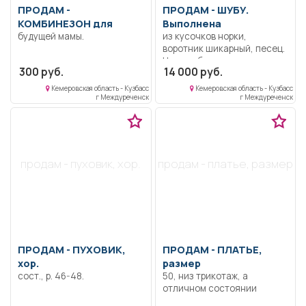
ПРОДАМ -
ПРОДАМ -
ШУБУ.
КОМБИНЕЗОН для
Выполнена
будущей мамы.
из кусочков норки,
воротник шикарный, песец.
Надета была пару раз,
300 руб.
14 000 руб.
стала мала (очень
красивая. Размер 42-46.
Кемеровская область - Кузбасс
Кемеровская область - Кузбасс
г Междуреченск
г Междуреченск
продам - пуховик, хор.
продам - платье, размер
ПРОДАМ -
ПУХОВИК,
ПРОДАМ -
ПЛАТЬЕ,
хор.
размер
сост., р. 46-48.
50, низ трикотаж, а
отличном состоянии