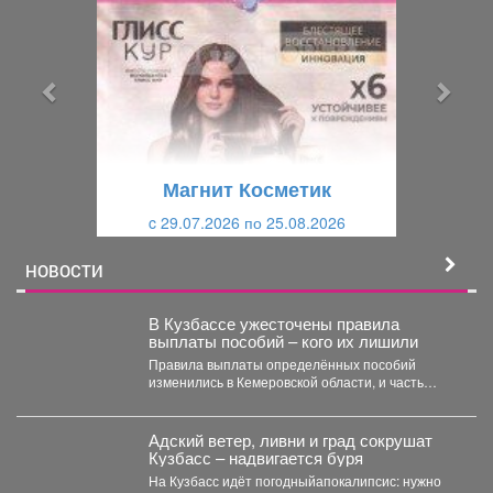
е
е
д
д
ы
у
д
ю
у
щ
щ
и
Магнит Косметик
и
й
c 29.07.2026 по 25.08.2026
й
НОВОСТИ
В Кузбассе ужесточены правила
выплаты пособий – кого их лишили
Правила выплаты определённых пособий
изменились в Кемеровской области, и часть
опекунов больше не может их...
Адский ветер, ливни и град сокрушат
Кузбасс – надвигается буря
На Кузбасс идёт погодныйапокалипсис: нужно