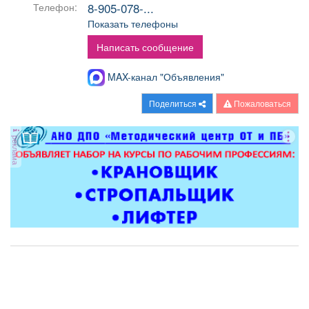
8-905-078-...
Телефон:
Афиша
Обучение
Проекты
Показать телефоны
Написать сообщение
MAX-канал "Объявления"
Товары
Поздравления
Погода
Поделиться
Пожаловаться
реклама
ТВ программа
Я - пенсионер