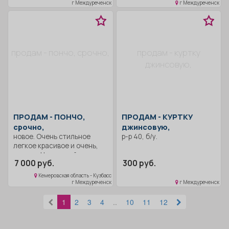
каблук.
г Междуреченск
г Междуреченск
продам - пончо, срочно,
продам - куртку
джинсовую,
ПРОДАМ -
ПОНЧО,
ПРОДАМ -
КУРТКУ
срочно,
джинсовую,
новое. Очень стильное
р-р 40, б/у.
легкое красивое и очень,
теплое. Цвет яркий
7 000 руб.
300 руб.
фиолетовый.
Демисезонное и на теплую
Кемеровская область - Кузбасс
зиму.
г Междуреченск
г Междуреченск
1
2
3
4
..
10
11
12