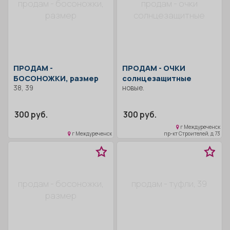
продам - босоножки,
продам - очки
размер
солнцезащитные
ПРОДАМ -
ПРОДАМ -
ОЧКИ
БОСОНОЖКИ, размер
солнцезащитные
38, 39
новые.
300 руб.
300 руб.
г Междуреченск
г Междуреченск
пр-кт Строителей, д 73
продам - босоножки,
продам - туфли, 39
размер