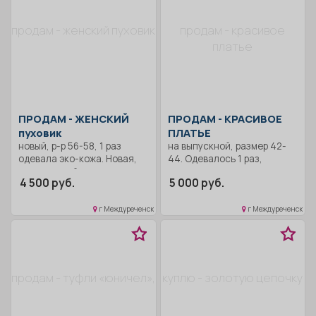
продам - женский пуховик
продам - красивое
платье
ПРОДАМ -
ЖЕНСКИЙ
ПРОДАМ -
КРАСИВОЕ
пуховик
ПЛАТЬЕ
новый, р-р 56-58, 1 раз
на выпускной, размер 42-
одевала эко-кожа. Новая,
44. Одевалось 1 раз,
нет не одной царапинки и
отличное состояние.
4 500 руб.
5 000 руб.
потертости. Мех на
Возможен торг.
башлыке натуральный. Есть
два замка на увеличение и
г Междуреченск
г Междуреченск
на уменьшение размера.
Отличная красивая вещь.
Торг.
продам - туфли «юничел»,
куплю - золотую цепочку