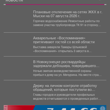
НОВОСТИ
Плановые отключения на сетях ЖКХ в г.
Мыски на 07 августа 2026 г.
Горячее водоснабжение Ремонтные работы по
замене участка трубопровода ТК 91 в сторону
т.37 ул....
Акварельные «Воспоминания»
притягивают гостей со всей области
Выставка акварели Тамары Шлыковой
«Воспоминания» открылась 3 августа в
Центральной библиотеке Мысков и сразу стала...
В Новокузнецке росгвардейцы
задержали дебошира, повредившего
окно и дверь квартиры сожительницы
Ночью экипаж вневедомственной охраны
прибыл к дому на ул. Мичурина. На месте стражи
правопорядка обнаружили...
Держу на личном контроле отработку
обращений, которые поступили во
время прямого эфира 28 июля.
Главы городов и руководители профильных
ведомств отчитываются о проведенных работах,
обязательно подтверждают их фото и...