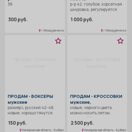
38
р-р 42, голубое, корсетная
шнуровка, регулируется
под фигуру.
300 руб.
1 000 руб.
г Междуреченск
г Междуреченск
продам - боксеры
продам - кроссовки
мужские
мужские,
ПРОДАМ -
БОКСЕРЫ
ПРОДАМ -
КРОССОВКИ
мужские
мужские,
размер L русский 42-48,
новые, черного цвета,
новые, хорошо тянутся.
можно носить летом,
осенью, 44 размер.
150 руб.
2 500 руб.
Кемеровская область - Кузбасс
Кемеровская область - Кузбасс