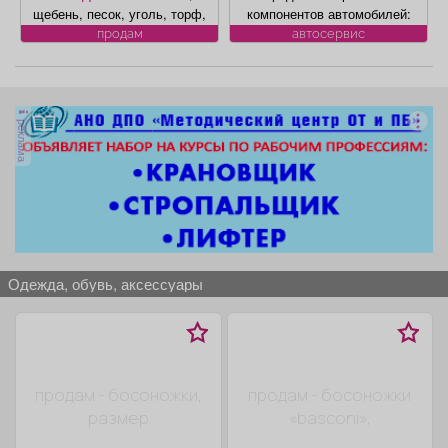
Афиша
Обучение
Проекты
щебень, песок, уголь, торф,
компонентов автомобилей:
гравий, шлак, отсыпка и
климат контроля, ЭБУ,
продам
автосервис
другие под заказ, возможна
сигнализации, брелков,
доставка. Вывоз мусора.
магнитол, электроусилителей
руля, многофункциональных
дисплеев, и многого другого.
Товары
Поздравления
Погода
реклама
Быстро, качественно,
недорого! Точная стоимость
ремонта определяется после
осмотра
ТВ программа
Я - пенсионер
одежда, обувь, аксессуары
продам - босоножки,
продам - босоножки
размер
«basconi»,