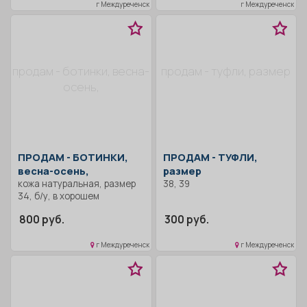
г Междуреченск
г Междуреченск
продам - ботинки, весна-
продам - туфли, размер
осень,
ПРОДАМ -
БОТИНКИ,
ПРОДАМ -
ТУФЛИ,
весна-осень,
размер
кожа натуральная, размер
38, 39
34, б/у, в хорошем
состоянии.
800 руб.
300 руб.
г Междуреченск
г Междуреченск