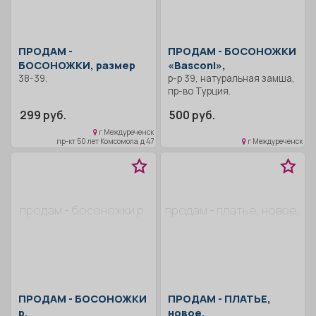
ПРОДАМ -
ПРОДАМ -
БОСОНОЖКИ
БОСОНОЖКИ, размер
«Basconi»,
38-39.
р-р 39, натуральная замша,
пр-во Турция.
299 руб.
500 руб.
г Междуреченск
пр-кт 50 лет Комсомола, д 47
г Междуреченск
продам - босоножки р.
продам - платье, новое,
ПРОДАМ -
БОСОНОЖКИ
ПРОДАМ -
ПЛАТЬЕ,
р.
новое,