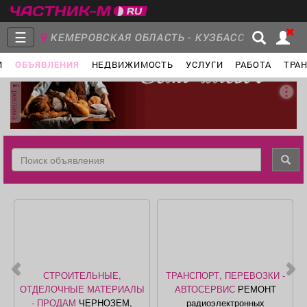
☰
КЕМЕРОВСКАЯ ОБЛАСТЬ - КУЗБАСС
И
ОБЪЯВЛЕНИЯ
НЕДВИЖИМОСТЬ
УСЛУГИ
РАБОТА
ТРА
Главная
Группы
Новости
реклама
Объявления
Недвижимость
Услуги
Работа
Транспорт
Компании
СТРОИТЕЛЬНЫЕ,
ТРАНСПОРТ, ПЕРЕВОЗКИ -
ОТДЕЛОЧНЫЕ МАТЕРИАЛЫ
АВТОСЕРВИС
РЕМОНТ
- ПРОДАМ
ЧЕРНОЗЕМ,
радиоэлектронных