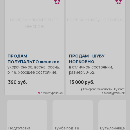
продам - полупальто
продам - шубу норковую,
женское,
ПРОДАМ -
ПРОДАМ -
ШУБУ
ПОЛУПАЛЬТО женское,
НОРКОВУЮ,
укороченное, весна, осень,
в отличном состоянии,
р. 48, хорошее состояние.
размер 50-52.
390 руб.
15 000 руб.
Кемеровская область - Кузбасс
г Междуреченск
г Междуреченск
Подготовка
Тумба под ТВ
Бутылочница в 