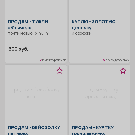
ПРОДАМ -
ТУФЛИ
КУПЛЮ -
ЗОЛОТУЮ
«Юничел»,
цепочку
почти новые, р. 40-41.
и серёжки.
800 руб.
г Междуреченск
г Междуреченск
продам - бейсболку
продам - куртку
летнюю,
горнолыжную,
ПРОДАМ -
БЕЙСБОЛКУ
ПРОДАМ -
КУРТКУ
летнюю,
горнолыжную,