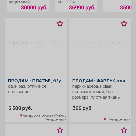
водителей
"ИЗОТТА"
карьерного
30000 руб.
36990 руб.
3500 р
самосвала
категории «АIII»
продам - платье, б/у
продам - фартук для
ПРОДАМ -
ПЛАТЬЕ, б/у
ПРОДАМ -
ФАРТУК для
один раз, отличное
парикмахера, новый,
состояние.
непромокаемый, без
размера, плотная ткань,
вместительные карманы.
2 500 руб.
399 руб.
Кемеровская область - Кузбасс
г Междуреченск
г Междуреченск