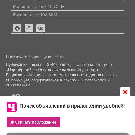
Радио для двоих 105.3FM
Европа плюс 103.3FM
Политика конфиденциальности
Публикации с пометкой «Реклама», «На правах рекламы»,
«Партнёрский проект» оплачены рекламодателем.
Редакция сайта не несет ответственности за достоверность
информации, содержащейся в рекламных материалах и
объявлениях.
+16
© 2006-2026
ООО "Частник-М"
Поиск объявлений в приложении удобней!
Продолжая использовать сайт
chastnik-m.ru
, Вы даете
Скачать приложение
объявление
согласие на обработку файлов cookie, которые
обеспечивают корректную работу сайта и сбора