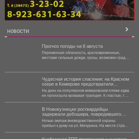
НОВОСТИ
Прогноз погоды на 6 августа
Переменная облачность, кратковременные,
местами сильные дожди, грозы, возможен град.
Утром туманы. Ветер юго-западный 4-9 м/с,...
Чудесная история спасения: на Красном
озере в Кемерове предотвратили
трагедию
На днях на популярном кемеровском пляже едва
не произошла кровавая трагедия. К счастью, там
отдыхала...
В Новокузнецке росгвардейцы
задержали дебошира, повредившего
окно и дверь квартиры сожительницы
Ночью экипаж вневедомственной охраны
прибыл к дому на ул. Мичурина. На месте стражи
правопорядка обнаружили...
Кузбасская ТПП приглашает к участию