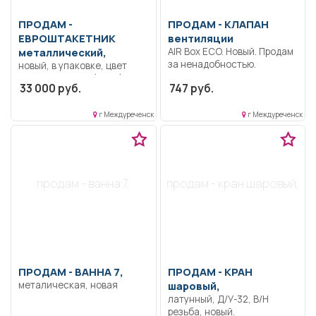
ПРОДАМ -
ПРОДАМ -
КЛАПАН
ЕВРОШТАКЕТНИК
вентиляции
металлический,
AIR Box ECO. Новый. Продам
за ненадобностью.
новый, в упаковке, цвет
"Красное вино " (3005)
33 000 руб.
747 руб.
односторонний, МП
TRAPEZE-O16.5Х118, на
г Междуреченск
г Междуреченск
забор высотой 1, 5м, с
закругленным верхним
краем 1, 5м-116 шт, 1,
7м-6шт (на калитку) и на
откатные ворота в рамку
57шт- ровные срезы
продам - ванна 7,
продам - кран шаровый,
заводские.
ПРОДАМ -
ВАННА 7,
ПРОДАМ -
КРАН
металическая, новая
шаровый,
латунный, Д/У-32, В/Н
резьба, новый.