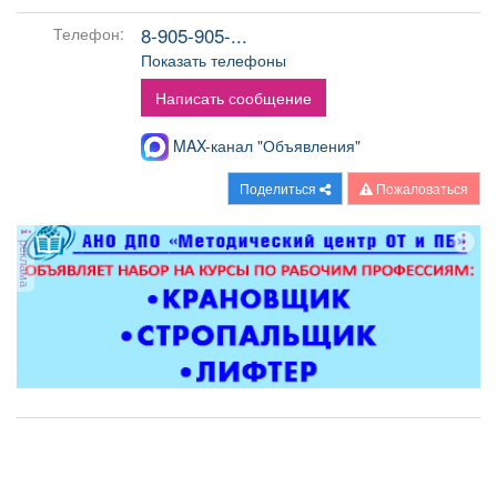
Афиша
Обучение
Проекты
8-905-905-...
Телефон:
Показать телефоны
Написать сообщение
Товары
Поздравления
Погода
MAX-канал "Объявления"
Поделиться
Пожаловаться
реклама
ТВ программа
Я - пенсионер