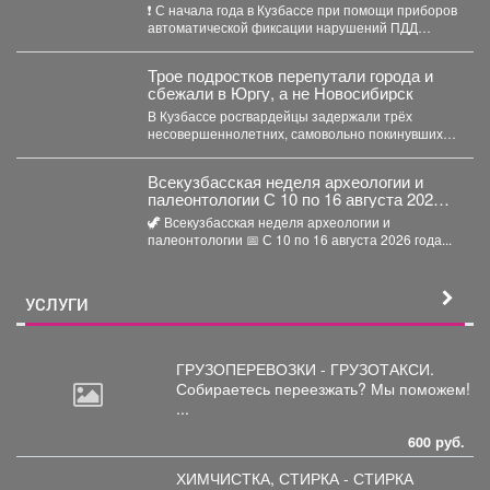
автоматической фиксации нарушений
❗️ С начала года в Кузбассе при помощи приборов
правил дорожного движения
автоматической фиксации нарушений ПДД
выявлено более...
Трое подростков перепутали города и
сбежали в Юргу, а не Новосибирск
В Кузбассе росгвардейцы задержали трёх
несовершеннолетних, самовольно покинувших
дома в Новокузнецке. Как пишет Горсайт,...
Всекузбасская неделя археологии и
палеонтологии С 10 по 16 августа 2026
года в музеях Кузбасса пройдет Неделя
🦖 Всекузбасская неделя археологии и
археологии и палеонтологии,
палеонтологии 📅 С 10 по 16 августа 2026 года...
приуроченная ко Дню археолога (15
августа) и Дню палеон
УСЛУГИ
ГРУЗОПЕРЕВОЗКИ - ГРУЗОТАКСИ.
Собираетесь
переезжать? Мы поможем!
...
600 руб.
ХИМЧИСТКА, СТИРКА - СТИРКА