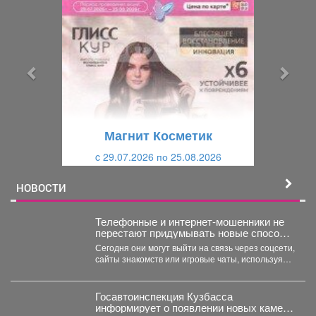
р
л
е
е
д
д
ы
у
д
ю
у
щ
щ
и
Магнит Косметик
и
й
c 29.07.2026 по 25.08.2026
й
НОВОСТИ
Телефонные и интернет-мошенники не
перестают придумывать новые способы
обмана.
Сегодня они могут выйти на связь через соцсети,
сайты знакомств или игровые чаты, используя
самые...
Госавтоинспекция Кузбасса
информирует о появлении новых камер