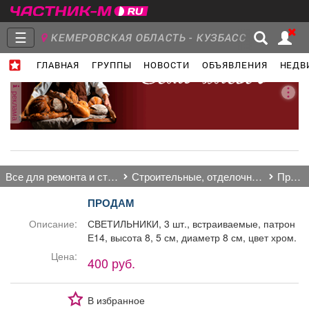
☰
КЕМЕРОВСКАЯ ОБЛАСТЬ - КУЗБАСС
ГЛАВНАЯ
ГРУППЫ
НОВОСТИ
ОБЪЯВЛЕНИЯ
НЕДВ
Главная
Группы
Новости
реклама
Объявления
Недвижимость
Услуги
все для ремонта и строительства
строительные, отделочные материалы
продам
ПРОДАМ
Описание:
СВЕТИЛЬНИКИ, 3 шт., встраиваемые, патрон
Е14, высота 8, 5 см, диаметр 8 см, цвет хром.
Работа
Транспорт
Компании
Цена:
400 руб.
В избранное