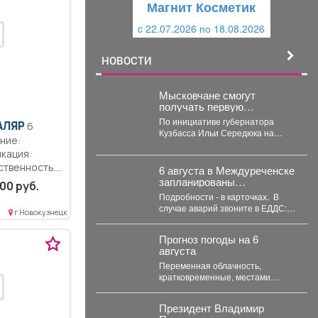
Магнит Косметик
Магнит Космет
и
й
c 22.07.2026 по 18.08.2026
c 29.07.2026 по 25.08
й
НОВОСТИ
Мысковчане смогут
получать первую
медицинскую помощь
По инициативе губернатора
АЛЯР
6
оперативно
Кузбасса Ильи Середюка на
ние:
территории области в местах
кация:
массового скопления людей
размещаются...
ственность..
6 августа в Междуреченске
запланированы
ты по
00 руб.
отключения.
ности...
Подробности - в карточках. ️ В
случае аварий звоните в ЕДДС:
г Новокузнецк
4-21-73 или 4-21-39
Прогноз погоды на 6
августа
Переменная облачность,
кратковременные, местами
сильные дожди, грозы, возможен
град. Утром туманы. Ветер юго-
Президент Владимир
западный 4-9 м/с,...