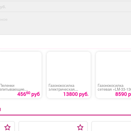
уб.
нное
Пеленки
Газонокосилка
Газонокосилка
впитывающие
электрическая
сетевая «LM-33-13
60
«Медлил» эконом
DENZEL GMC-1800
456
руб
13800 руб.
8590 р
Я