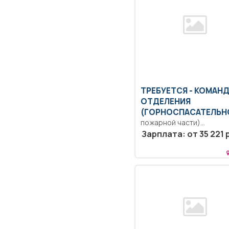
ТРЕБУЕТСЯ - КОМАН
ОТДЕЛЕНИЯ
(ГОРНОСПАСАТЕЛЬН
пожарной части)
Образование: Среднее
Зарплата: от 35 221 
профессиональное
образование. Обязател
прохождение специальн
подготовки по...