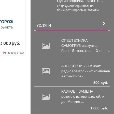
Путин подписал закон о
легализации криптовалют в
📈 Документ официально
России.
признаёт цифровые валюты
имуществом, устанавливает
правила их оборота и
СТОРОЖ-
гарантирует судебную защиту...
УСЛУГИ
СПЕЦТЕХНИКА -
3 000 руб.
САМОГРУЗ-эвакуатор,
борт
- 5 тонн, кран - 3 тонны.
г Новокузнецк
...
АВТОСЕРВИС - Ремонт
радиоэлектронных
компоненто
автомобилей: ...
500 руб.
РАЗНОЕ - ЗАМЕНА
розеток,
выключателей, и
др. Мелкие ...
1 000 руб.