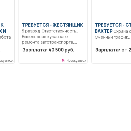
ИК
ТРЕБУЕТСЯ - ЖЕСТЯНЩИК
ТРЕБУЕТСЯ - 
 И
5 разряд. Ответственность..
ВАХТЕР
Охрана объекта..
Выполнение кузовного
абота
Сменный график..
ремонта автотранспорта,
контроль выполненных
...
.
Зарплата: 40 500 руб.
Зарплата: от 2
работы.....
окузнецк
г Новокузнецк