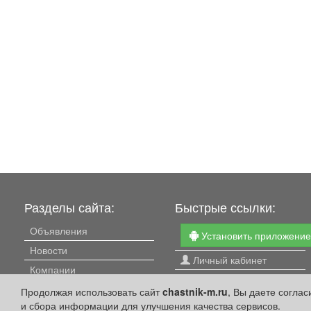
Разделы сайта:
Быстрые ссылки:
Объявления
Установить приложени
Новости
Личный кабинет
Компании
Подать объявление
Афиша
Продолжая использовать сайт
chastnik-m.ru
, Вы даете согла
Подать объявление в
и сбора информации для улучшения качества сервисов.
Расписание занятий