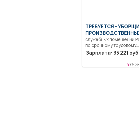
ТРЕБУЕТСЯ - УБОРЩ
ПРОИЗВОДСТВЕННЫХ
служебных помещений Р
по срочному трудовому
договору с 01.07.2026г. по
Зарплата: 35 221 руб
г Нов