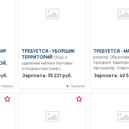
ДИР
ТРЕБУЕТСЯ - УБОРЩИК
ТРЕБУЕТСЯ - М
ТЕРРИТОРИЙ
разряд. Образова
Сбор и
Среднее. Квалифи
ОЙ,
удаление мелких бытовых
Автомаляр. Ответ
отходов и листьев с...
Выполнение рабо
руб.
Зарплата: 35 221 руб.
Зарплата: 40 5
подготовке поверх
ьное
г Мыски
г Таштагол
ой