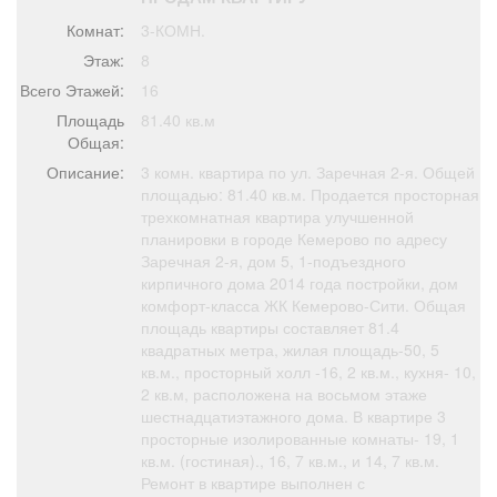
Афиша
Обучение
Проекты
Комнат:
3-КОМН.
Этаж:
8
Всего Этажей:
16
Площадь
81.40 кв.м
Товары
Поздравления
Погода
Общая:
Описание:
3 комн. квартира по ул. Заречная 2-я. Общей
площадью: 81.40 кв.м. Продается просторная
трехкомнатная квартира улучшенной
планировки в городе Кемерово по адресу
Заречная 2-я, дом 5, 1-подъездного
ТВ программа
Я - пенсионер
кирпичного дома 2014 года постройки, дом
комфорт-класса ЖК Кемерово-Сити. Общая
площадь квартиры составляет 81.4
квадратных метра, жилая площадь-50, 5
кв.м., просторный холл -16, 2 кв.м., кухня- 10,
2 кв.м, расположена на восьмом этаже
шестнадцатиэтажного дома. В квартире 3
просторные изолированные комнаты- 19, 1
кв.м. (гостиная)., 16, 7 кв.м., и 14, 7 кв.м.
Ремонт в квартире выполнен с