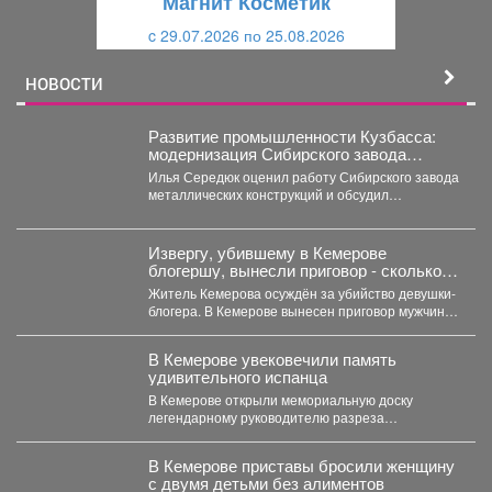
Магнит Косметик
и
й
c 29.07.2026 по 25.08.2026
й
НОВОСТИ
Развитие промышленности Кузбасса:
модернизация Сибирского завода
металлических конструкций
Илья Середюк оценил работу Сибирского завода
металлических конструкций и обсудил
модернизацию с «Сибшахтострой». В...
Извергу, убившему в Кемерове
блогершу, вынесли приговор - сколько
ему дали
Житель Кемерова осуждён за убийство девушки-
блогера. В Кемерове вынесен приговор мужчине,
обвиняемому в убийстве...
В Кемерове увековечили память
удивительного испанца
В Кемерове открыли мемориальную доску
легендарному руководителю разреза
"Кедровский" Александру Барредо – испанцу,
который стал...
В Кемерове приставы бросили женщину
с двумя детьми без алиментов