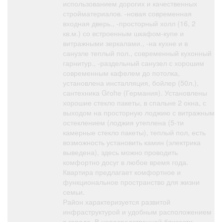
использованием дорогих и качественных
стройматериалов. -новая современная
входная дверь., -просторный холл (16, 2
кв.м.) со встроенным шкафом-купе и
витражными зеркалами., -на кухне и в
санузле теплый пол., современный кухонный
гарнитур., -раздельный санузел с хорошим
современным кафелем до потолка,
установлена инсталляция, бойлер (50л.),
сантехника Grоhе (Германия). Установлены
хорошие стекло пакеты, в спальне 2 окна, с
выходом на просторную лоджию с витражным
остеклением (лоджия утеплена (5-ти
камерные стекло пакеты), теплый пол, есть
возможность установить камин (электрика
выведена), здесь можно проводить
комфортно досуг в любое время года.
Квартира предлагает комфортное и
функциональное пространство для жизни
семьи.
Район характеризуется развитой
инфраструктурой и удобным расположением
в городе. В непосредственной близости