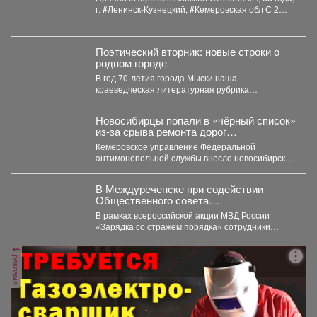
г. #Ленинск-Кузнецкий, #Кемеровская обл С 2
августа 2026...
Поэтический вторник: новые строки о
родном городе
В год 70-летия города Мыски наша
краеведческая литературная рубрика
«Поэтический вторникЪ» продолжает знакомить
читателей с...
Новосибирцы попали в «чёрный список»
из‑за срыва ремонта дорог
Прокопьевска
Кемеровское управление Федеральной
антимонопольной службы внесло новосибирскую
компанию ООО «Сибдорстрой» в реестр
недобросовестных поставщиков. Речь...
В Междуреченске при содействии
Общественного совета
полицейские провели утреннюю зарядку
В рамках всероссийской акции МВД России
для детей из лагеря дневного
«Зарядка со стражем порядка» сотрудники
пребывания
полиции совместно с членом...
реклама