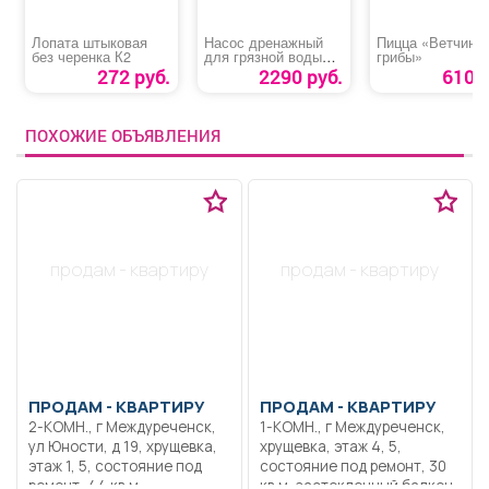
Лопата штыковая
Насос дренажный
Пицца «Ветчина/
без черенка К2
для грязной воды
грибы»
«НД 350 Победа»
272 руб.
2290 руб.
610 р
ПОХОЖИЕ ОБЪЯВЛЕНИЯ
продам - квартиру
продам - квартиру
ПРОДАМ -
КВАРТИРУ
ПРОДАМ -
КВАРТИРУ
2-КОМН., г Междуреченск,
1-КОМН., г Междуреченск,
ул Юности, д 19, хрущевка,
хрущевка, этаж 4, 5,
этаж 1, 5, состояние под
состояние под ремонт, 30
ремонт, 44 кв.м,
кв.м, застекленный балкон,