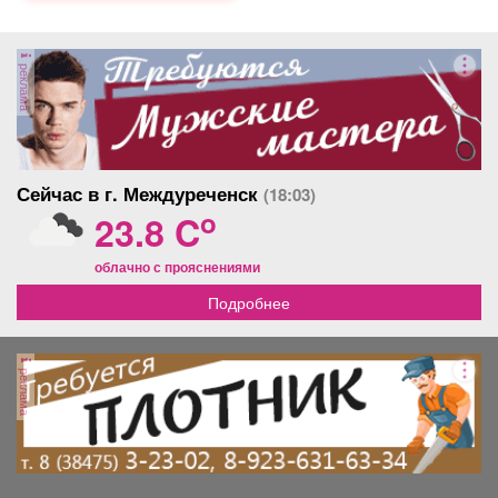
реклама
Сейчас в г. Междуреченск
(18:03)
o
23.8 C
облачно с прояснениями
Подробнее
реклама