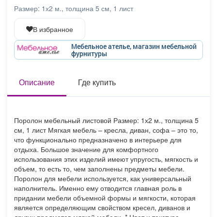
Афиша
Обучение
Проекты
Размер: 1х2 м., толщина 5 см, 1 лист
В избранное
Мебельное ателье, магазин мебельной
фурнитуры
Товары
Поздравления
Погода
Описание
Где купить
ТВ программа
Я - пенсионер
Поролон мебельный листовой Размер: 1х2 м., толщина 5
см, 1 лист Мягкая мебель – кресла, диван, софа – это то,
что функционально предназначено в интерьере для
отдыха. Большое значение для комфортного
использования этих изделий имеют упругость, мягкость и
объем, то есть то, чем заполнены предметы мебели.
Поролон для мебели используется, как универсальный
наполнитель. Именно ему отводится главная роль в
придании мебели объемной формы и мягкости, которая
является определяющим свойством кресел, диванов и
других предметов мягкой мебели. * Цвет и текстура