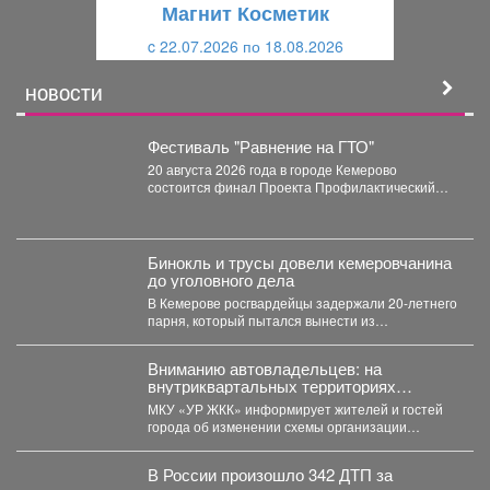
Магнит Косметик
и
й
c 22.07.2026 по 18.08.2026
й
НОВОСТИ
Фестиваль "Равнение на ГТО"
20 августа 2026 года в городе Кемерово
состоится финал Проекта Профилактический
физкультурно-патриотический фестиваль
«Равнение на...
Бинокль и трусы довели кемеровчанина
до уголовного дела
В Кемерове росгвардейцы задержали 20-летнего
парня, который пытался вынести из
гипермаркета необычный комплектвещей. В...
Вниманию автовладельцев: на
внутриквартальных территориях
Междуреченского муниципального
МКУ «УР ЖКК» информирует жителей и гостей
округа вводятся ограничения стоянки.
города об изменении схемы организации
дорожного движения на...
В России произошло 342 ДТП за