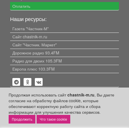
Оплатить
Наши ресурсы:
Газета "Частник-М"
Сайт chastnik-m.ru
Сайт "Частник. Маркет"
Дорожное радио 93.4FM
Радио для двоих 105.3FM
Европа плюс 103.3FM
Продолжая использовать сайт
chastnik-m.ru
, Вы даете
согласие на обработку файлов cookie, которые
обеспечивают корректную работу сайта и сбора
Политика конфиденциальности
информации для улучшения качества сервисов.
Публикации с пометкой «Реклама», «На правах рекламы»,
Что такое cookie
«Партнёрский проект» оплачены рекламодателем.
Редакция сайта не несет ответственности за достоверность