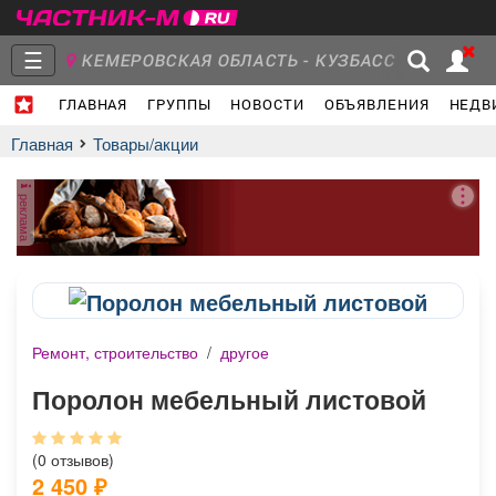
☰
КЕМЕРОВСКАЯ ОБЛАСТЬ - КУЗБАСС
ГЛАВНАЯ
ГРУППЫ
НОВОСТИ
ОБЪЯВЛЕНИЯ
НЕДВ
Главная
Группы
Новости
Главная
Товары/акции
реклама
Объявления
Недвижимость
Услуги
Ремонт, строительство
/
другое
Работа
Транспорт
Компании
Поролон мебельный листовой
(0 отзывов)
2 450
₽