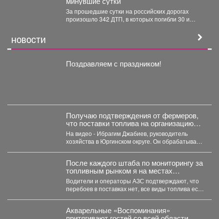
минувшие сутки
За прошедшие сутки на российских дорогах
произошло 342 ДТП, в которых погибли 30 и
получили...
НОВОСТИ
Поздравляем с праздником!
Получаю подтверждения от фермеров,
что поставки топлива на организацию
уборочной кампании уже начались.
На видео - Ибрагим Джабиев, руководитель
хозяйства в Юргинском округе. Он обрабатывает
более пяти тысяч...
После каждого штаба по мониторингу за
топливным рынком я на местах
проверяю, соответствует ли озвученная
Водители и операторы АЗС подтверждают, что
информация действительности.
перебоев в поставках нет, все виды топлива есть
в...
Акварельные «Воспоминания»
притягивают гостей со всей области