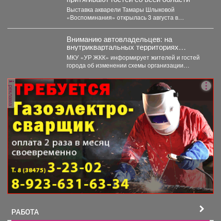
Выставка акварели Тамары Шлыковой
«Воспоминания» открылась 3 августа в
Центральной библиотеке Мысков и сразу стала...
Вниманию автовладельцев: на
внутриквартальных территориях
Междуреченского муниципального
МКУ «УР ЖКК» информирует жителей и гостей
округа вводятся ограничения стоянки.
города об изменении схемы организации
дорожного движения на...
реклама
РАБОТА