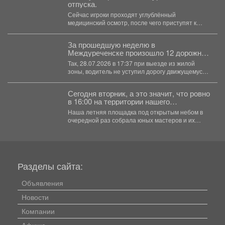
отпуска.
Сейчас игроки проходят углублённый
медицинский осмотр, после чего приступят к
ледовым тренировкам. О подготовке команды...
За прошедшую неделю в
Междуреченске произошло 12 дорожно-
транспортных происшествий, в одном из
Так, 28.07.2026 в 17:37 при выезде из жилой
которых пострадал человек.
зоны, водитель не уступил дорогу движущемуся
электросамокату...
Сегодня вторник, а это значит, что ровно
в 16:00 на территории нашего
выставочного зала снова закипела
Наша летняя площадка под открытым небом в
большая творческая работа.
очередной раз собрала юных мастеров и их
родителей....
Разделы сайта:
Объявления
Новости
Компании