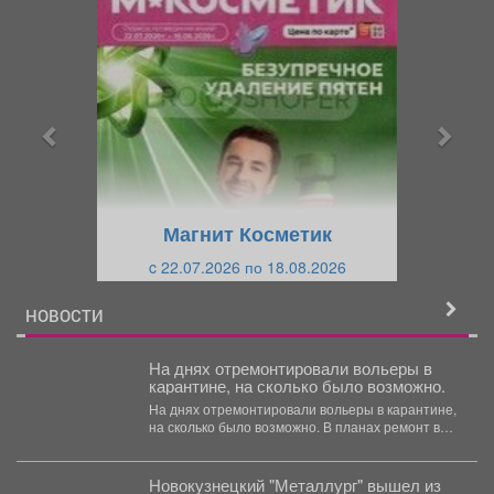
П
С
р
л
е
е
д
д
ы
у
д
ю
у
щ
щ
и
Магнит Косметик
и
й
c 22.07.2026 по 18.08.2026
й
НОВОСТИ
На днях отремонтировали вольеры в
карантине, на сколько было возможно.
На днях отремонтировали вольеры в карантине,
на сколько было возможно. В планах ремонт в
основных...
Новокузнецкий "Металлург" вышел из