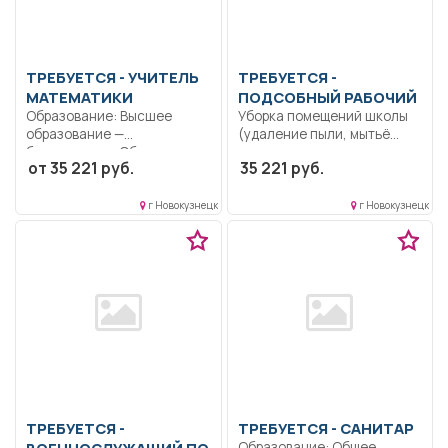
ТРЕБУЕТСЯ - УЧИТЕЛЬ
ТРЕБУЕТСЯ -
МАТЕМАТИКИ
ПОДСОБНЫЙ РАБОЧИЙ
Образование: Высшее
Уборка помещений школы
образование —
(удаление пыли, мытьё
бакалавриат.. Обучение и
стен, полов, оконных...
от 35 221 руб.
35 221 руб.
воспитание учащихся...
г Новокузнецк
г Новокузнецк
ТРЕБУЕТСЯ -
ТРЕБУЕТСЯ - САНИТАР
ВОЕННОСЛУЖАЩИЙ ПО
Образование: Общее