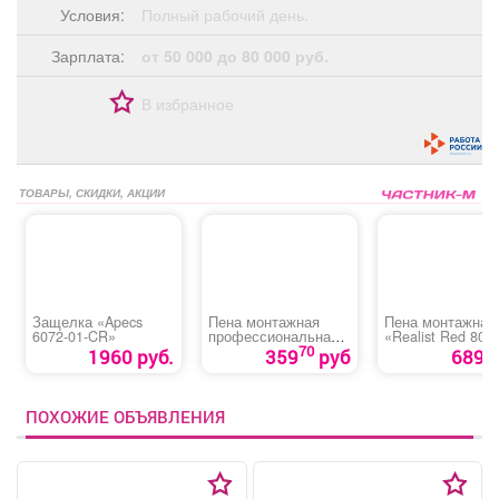
Условия:
Полный рабочий день.
Зарплата:
от 50 000 до 80 000 руб.
В избранное
ТОВАРЫ, СКИДКИ, АКЦИИ
Защелка «Apecs
Пена монтажная
Пена монтажная
6072-01-CR»
профессиональная
«Realist Red 80
«ENKE 65»
Зима»
70
1960 руб.
359
руб
689 р
ПОХОЖИЕ ОБЪЯВЛЕНИЯ