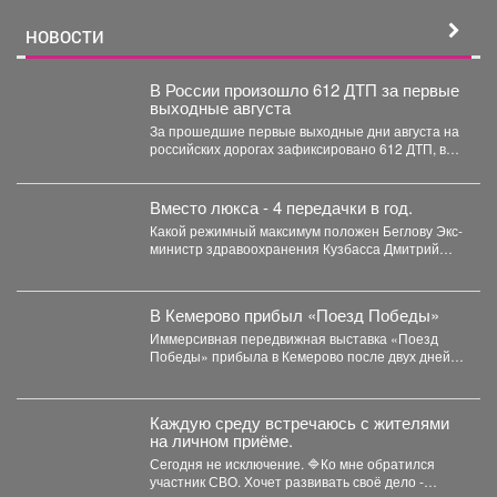
НОВОСТИ
В России произошло 612 ДТП за первые
выходные августа
За прошедшие первые выходные дни августа на
российских дорогах зафиксировано 612 ДТП, в
которых погибли...
Вместо люкса - 4 передачки в год.
Какой режимный максимум положен Беглову Экс-
министр здравоохранения Кузбасса Дмитрий
Беглов отправился в колонию строгого...
В Кемерово прибыл «Поезд Победы»
Иммерсивная передвижная выставка «Поезд
Победы» прибыла в Кемерово после двух дней
работы в Новокузнецке. Торжественное...
Каждую среду встречаюсь с жителями
на личном приёме.
Сегодня не исключение. 🔷Ко мне обратился
участник СВО. Хочет развивать своё дело -