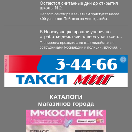
Остаются считанные дни до открытия
школы N 2.
Первого сентября к занятиям приступят более
400 учеников. Побывал на месте, чтобы
убедиться, что мы...
В Новокузнецке прошли учения по
отработке действий членов участковой
избирательной комиссии в нештатных
Тренировка проходила во взаимодействии с
ситуациях на предстоящих выборах.
сотрудниками Росгвардии и полиции, включая
специалистов кинологической службы.
реклама
КАТАЛОГИ
магазинов города
П
С
р
л
е
е