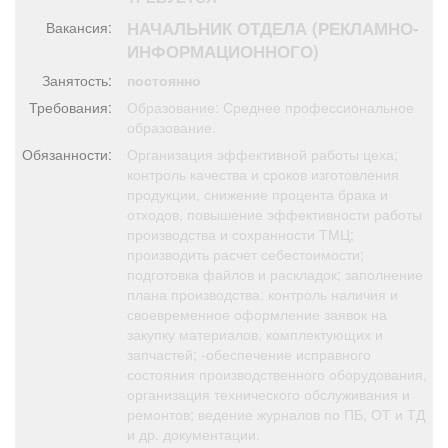
Афиша
Обучение
Проекты
НАЧАЛЬНИК ОТДЕЛА (РЕКЛАМНО-
Вакансия:
ИНФОРМАЦИОННОГО)
Занятость:
постоянно
Требования:
Образование: Среднее профессиональное
Товары
Поздравления
Погода
образование.
Обязанности:
Организация эффективной работы цеха;
контроль качества и сроков изготовления
продукции, снижение процента брака и
отходов, повышение эффективности работы
производства и сохранности ТМЦ;
ТВ программа
Я - пенсионер
производить расчет себестоимости;
подготовка файлов и раскладок; заполнение
плана производства; контроль наличия и
своевременное оформление заявок на
закупку материалов, комплектующих и
запчастей; -обеспечение исправного
состояния производственного оборудования,
организация технического обслуживания и
ремонтов; ведение журналов по ПБ, ОТ и ТД
и др. документации.