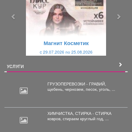
д
д
ы
у
д
ю
у
щ
щ
и
Магнит Косметик
и
й
c 29.07.2026 по 25.08.2026
й
УСЛУГИ
ГРУЗОПЕРЕВОЗКИ - ГРАВИЙ,
щебень,
чернозем, песок, уголь, ...
ХИМЧИСТКА, СТИРКА - СТИРКА
ковров,
стираем круглый год, ...