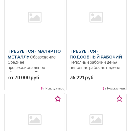
ТРЕБУЕТСЯ - МАЛЯР ПО
ТРЕБУЕТСЯ -
МЕТАЛЛУ
ПОДСОБНЫЙ РАБОЧИЙ
Образование:
Среднее
Неполный рабочий день/
профессиональное
неполная рабочая неделя..
образование.. Подготовка
от 70 000 руб.
35 221 руб.
металлоконструкций к
покраске. Покраска...
г Новокузнецк
г Новокузнецк