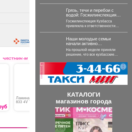
губернатора, что в его жилом
комплексе «Новый город» нет
Грязь, течи и перебои с
оборудованных...
водой: Госжилинспекция
наказала УК Кузбасса
Госжилинспекция Кузбасса
привлекла к ответственности
семь управляющих и
ресурсоснабжающих компаний
Наши молодые семьи
за нарушения в содержании
начали активно
домов...
пользоваться пунктами
На прошлой неделе приняли
проката вещей для
решение, что все кузбасские
новорожденных.
родители до 35 лет
включительно могут стать...
реклама
КАТАЛОГИ
Ламинат Victory Beauty
Салат «Нежность с
Фарш «Ф
магазинов города
833 4V 7876 Дуб
ананасом»
деревенский
руб
290 руб.
П
С
р
л
е
е