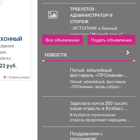
ТРЕБУЕТСЯ -
АДМИНИСТРАТОР И
СТОРОЖ
- ИСТОПНИК в банный
комплекс "Жаркий отдых"
КУХОННЫЙ
Все объявления
Подать объявление
Администрирование и тех....
ие..
НОВОСТИ
ов из
лок;...
22 руб.
Пятый, юбилейный,
фестиваль «ПРОпикник»
г Новокузнецк
вновь собрал тысячи
Пятый, юбилейный, фестиваль
гостей.
«ПРОпикник» вновь собрал
тысячи гостей. От
гастрономической кухни до
костюмированных сапбордистов
Зарплата почти 250 тысяч:
-...
какая отрасль в Кузбассе
выросла на 42% в доходе
В Кузбассе строительная
отрасль продолжает наращивать
зарплаты. Аналитики hh.ru
подвели итоги первых семи
Поздравляем с
месяцев...
праздником!