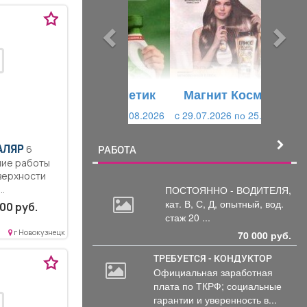
д
д
ы
у
д
ю
у
щ
щ
и
Магнит Косметик
и
й
c 29.07.2026 по 25.08.2026
й
АЛЯР
6
РАБОТА
ние работы
верхности
..
ПОСТОЯННО - ВОДИТЕЛЯ,
кат.
В, С, Д, опытный, вод.
00 руб.
стаж 20 ...
г Новокузнецк
70 000 руб.
ТРЕБУЕТСЯ - КОНДУКТОР
Официальная заработная
20
плата по ТКРФ; социальные
000
гарантии и уверенность в...
руб.