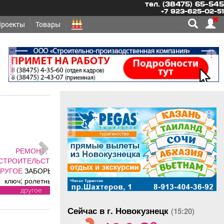
тел. (38475) 65-545
+7 923-625-02-51
Проекты
Товары
реклама
реклама
ОНТ,
ЛЬСТВО -
АБОРЫ под
олетные,
 ворота (от
угое
ального
Сейчас в г. Новокузнецк
авителя
(15:20)
o
 DoorHan);