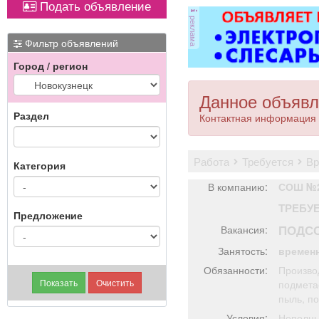
Подать объявление
Вывоз мусора.
ковер»).
реклама
Фильтр объявлений
Город / регион
Данное объявл
Раздел
Контактная информация 
работа
требуется
в
Категория
В компанию:
СОШ №
ТРЕБУ
Предложение
ПОДС
Вакансия:
Занятость:
времен
Обязанности:
Производ
подметае
пыль, по
Условия:
Неполны