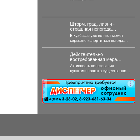
Шторм, град, ливни -
страшная непогода
надвигается на Кузбасс
В Кузбассе уже вот-вот может
серьезно испортиться погода.
Синоптики Кемеровского
гидрометцентра опубликовали
Действительно
прогноз погоды...
востребованная мера
поддержки.
Активность пользования
пунктами проката существенно
выросла за последнюю неделю,
после того как губернатор
реклама
поручил включить...