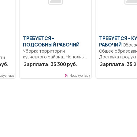
ТРЕБУЕТСЯ -
ТРЕБУЕТСЯ - 
ПОДСОБНЫЙ РАБОЧИЙ
РАБОЧИЙ
Образование:
Уборка территории
Общее образован
кузнецкого района.. Неполный
Доставка продукт
ти
рабочий день/неполная
кладовой на пищеб
еских
руб.
Зарплата: 35 300 руб.
Зарплата: 35 2
рабочая неделя..
яет...
окузнецк
г Новокузнецк