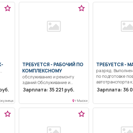
Ж-
ТРЕБУЕТСЯ - РАБОЧИЙ ПО
ТРЕБУЕТСЯ - М
КОМПЛЕКСНОМУ
разряд.. Выполне
по подготовке по
обслуживанию и ремонту
автотранспорта к.
зданий Обслуживание и
ремонт здания.. Полный
руб.
Зарплата: 35 221 руб.
Зарплата: 36 0
рабочий...
окузнецк
г Мыски