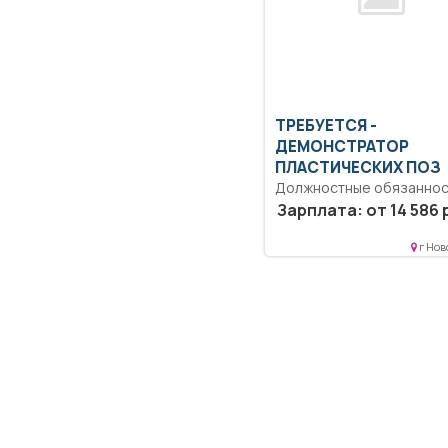
ТРЕБУЕТСЯ -
ДЕМОНСТРАТОР
ПЛАСТИЧЕСКИХ ПОЗ
Должностные обязаннос
демонстратора пластич
Зарплата: от 14 586 
поз Демонстратор
пластических поз выполн
г Нов