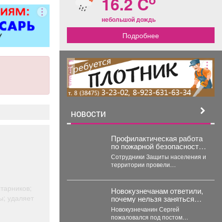
16.2 C
ворота; все
чных работ;
небольшой дождь
нструкции;
Подробнее
е работы
ложности.
рам скидка
0%.
реклама
НОВОСТИ
Профилактическая работа
по пожарной безопасности
охватила все районы
Сотрудники Защиты населения и
Новокузнецка
территории провели
масштабную проверку
многоквартирных домов. Особое
старников;
внимание - противопожарному
Новокузнечанам ответили,
состоянию...
ы; удаляет
почему нельзя заняться
спортом на площадке
Новокузнечанин Сергей
лицея
пожаловался под постом