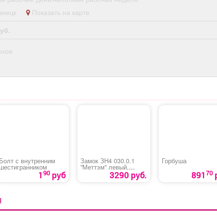
администраторов.
кузнецк
Показать на карте
Условия: График:
Сменный Занятость:
уб.
Постоянная Способ
оформления: Трудовой
нное
договор Количество
рабочих часов в день: 8
Частота выплат:
Дважды в месяц Сфера
деятельности
компании: Гостиничный
бизнес и туризм Смены:
2/2 Рабочее место:
Гостиница
Болт с внутренним
Замок ЗН4 030.0.1
Горбуша
шестигранником
"Меттэм" левый,
90
70
правый
1
руб
3290 руб.
891
Я