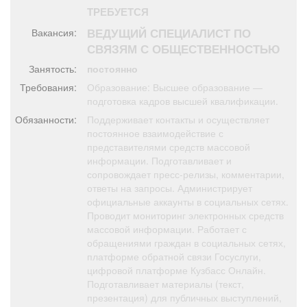
Афиша
Обучение
Проекты
ТРЕБУЕТСЯ
ВЕДУЩИЙ СПЕЦИАЛИСТ ПО
Вакансия:
СВЯЗЯМ С ОБЩЕСТВЕННОСТЬЮ
Занятость:
постоянно
Товары
Поздравления
Погода
Требования:
Образование: Высшее образование —
подготовка кадров высшей квалификации.
Обязанности:
Поддерживает контакты и осуществляет
постоянное взаимодействие с
представителями средств массовой
информации. Подготавливает и
ТВ программа
Я - пенсионер
сопровождает пресс-релизы, комментарии,
ответы на запросы. Администрирует
официальные аккаунты в социальных сетях.
Проводит мониторинг электронных средств
массовой информации. Работает с
обращениями граждан в социальных сетях,
платформе обратной связи Госуслуги,
цифровой платформе Кузбасс Онлайн.
Подготавливает материалы (текст,
презентация) для публичных выступлений,