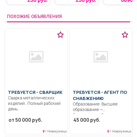
ПОХОЖИЕ ОБЪЯВЛЕНИЯ
ТРЕБУЕТСЯ - СВАРЩИК
ТРЕБУЕТСЯ - АГЕНТ ПО
Сварка металлических
СНАБЖЕНИЮ
изделий.. Полный рабочий
Образование: Высшее
день..
образование —
бакалавриат.. Закуп товара,
от 50 000 руб.
45 000 руб.
заключение договоров...
г Новокузнецк
г Новокузнецк