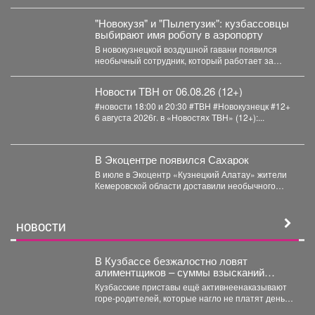
"Новокузя" и "Пылетузик": кузбассовцы
выбирают имя роботу в аэропорту
В новокузнецкой воздушной гавани появился
необычный сотрудник, который работает за
энергию. В международном аэропорту...
Новости ТВН от 06.08.26 (12+)
#новости 18:00 и 20:30 #ТВН #Новокузнецк #12+
6 августа 2026г. в «Новостях ТВН» (12+):...
В Экоцентре появился Сахарок
В июле в Экоцентр «Кузнецкий Алатау» жители
Кемеровской области доставили необычного
гостя - крошечного косуленка,...
НОВОСТИ
В Кузбассе безжалостно ловят
алиментщиков – суммы взысканий
невероятно растут
Кузбасские приставы ещё активнеенаказывают
горе-родителей, которые нагло не платят деньги
на содержание детей. С...