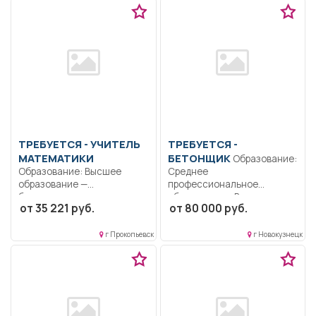
ТРЕБУЕТСЯ - УЧИТЕЛЬ
ТРЕБУЕТСЯ -
МАТЕМАТИКИ
БЕТОНЩИК
Образование:
Образование: Высшее
Среднее
образование —
профессиональное
бакалавриат..
образование.. Выполнение
от 35 221 руб.
от 80 000 руб.
Формирование
бетонных и
способности к
общестроительных работ;...
логическому...
г Прокопьевск
г Новокузнецк