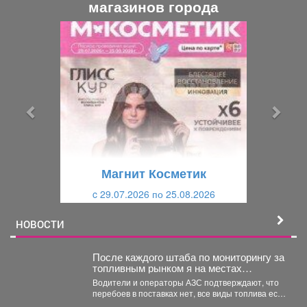
магазинов города
П
С
р
л
е
е
д
д
ы
у
д
ю
у
щ
щ
и
Магнит Косметик
и
й
c 29.07.2026 по 25.08.2026
й
НОВОСТИ
После каждого штаба по мониторингу за
топливным рынком я на местах
проверяю, соответствует ли озвученная
Водители и операторы АЗС подтверждают, что
информация действительности.
перебоев в поставках нет, все виды топлива есть
в...