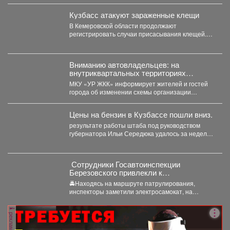
Кузбасс атакуют зараженные клещи
В Кемеровской области продолжают
регистрировать случаи присасывания клещей.
Управление Роспотребнадзора по Кемеровской
области опубликовало...
Вниманию автовладельцев: на
внутриквартальных территориях
Междуреченского муниципального
МКУ «УР ЖКК» информирует жителей и гостей
округа вводятся ограничения стоянки.
города об изменении схемы организации
дорожного движения на...
Цены на бензин в Кузбассе пошли вниз.
результате работы штаба под руководством
губернатора Ильи Середюка удалось за неделю
увеличить на 21% количество...
‍ Сотрудники Госавтоинспекции
Березовского привлекли к
ответственности водителя
🚔Находясь на маршруте патрулирования,
электросамоката, который перевозил
инспекторы заметили электросамокат, на
ребенка
котором находилась мать с ребенком без
мотошлемов....
реклама