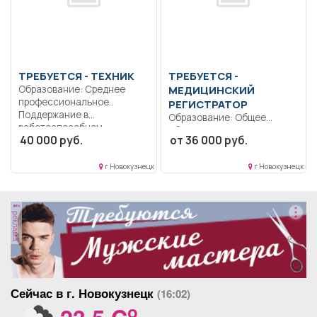
ТРЕБУЕТСЯ - ТЕХНИК
ТРЕБУЕТСЯ -
Образование: Среднее
МЕДИЦИНСКИЙ
профессиональное..
РЕГИСТРАТОР
Поддержание в
Образование: Общее
работоспособном
образование.. Правила
40 000 руб.
от 36 000 руб.
состоянии программное
организации работы
обеспечение...
регистратуры ГБУЗ ННД;...
г Новокузнецк
г Новокузнецк
реклама
Сейчас в г. Новокузнецк
(16:02)
o