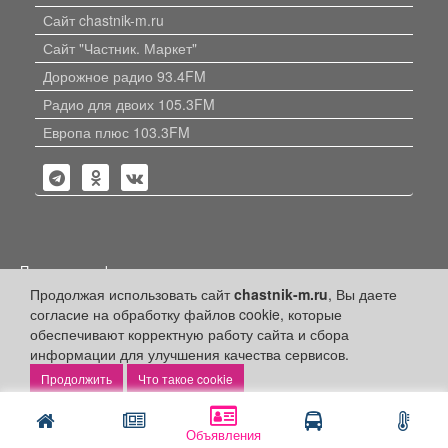
Сайт chastnik-m.ru
Сайт "Частник. Маркет"
Дорожное радио 93.4FM
Радио для двоих 105.3FM
Европа плюс 103.3FM
Политика конфиденциальности
Продолжая использовать сайт
chastnik-m.ru
, Вы даете
Публикации с пометкой «Реклама», «На правах рекламы»,
согласие на обработку файлов cookie, которые
«Партнёрский проект» оплачены рекламодателем.
Редакция сайта не несет ответственности за достоверность
обеспечивают корректную работу сайта и сбора
информации, содержащейся в рекламных материалах и
информации для улучшения качества сервисов.
объявлениях.
Что такое cookie
+16
© 2006-2026
ООО "Частник-М"
Объявления