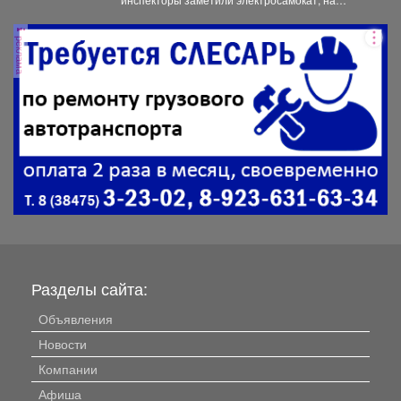
ребенка
котором находилась мать с ребенком без
мотошлемов....
реклама
Разделы сайта:
Объявления
Новости
Компании
Афиша