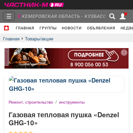
☰
КЕМЕРОВСКАЯ ОБЛАСТЬ - КУЗБАСС
ГЛАВНАЯ
ГРУППЫ
НОВОСТИ
ОБЪЯВЛЕНИЯ
НЕДВ
Главная
Группы
Новости
Главная
Товары/акции
реклама
Объявления
Недвижимость
Услуги
Ремонт, строительство
/
инструменты
Работа
Транспорт
Компании
Газовая тепловая пушка «Denzel
GHG-10»