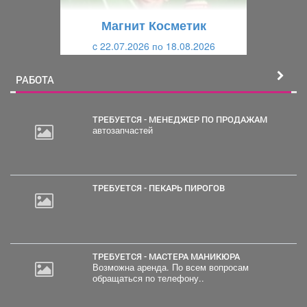
щ
и
Магнит Косметик
и
й
c 22.07.2026 по 18.08.2026
й
РАБОТА
ТРЕБУЕТСЯ - МЕНЕДЖЕР ПО ПРОДАЖАМ
автозапчастей
2
000
руб.
ТРЕБУЕТСЯ - ПЕКАРЬ ПИРОГОВ
ТРЕБУЕТСЯ - МАСТЕРА МАНИКЮРА
Возможна аренда. По всем вопросам
обращаться по телефону..