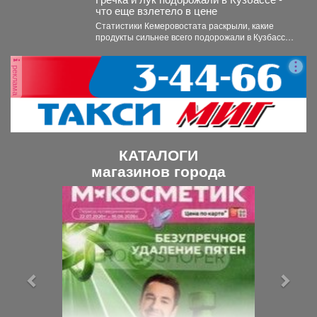
что еще взлетело в цене
Статистики Кемеровостата раскрыли, какие
продукты сильнее всего подорожали в Кузбассе
за неделю. Специалисты Кемеровостата...
реклама
КАТАЛОГИ
магазинов города
П
С
р
л
е
е
д
д
ы
у
д
ю
у
щ