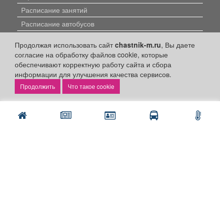
Расписание занятий
Расписание автобусов
Погода
Продолжая использовать сайт
chastnik-m.ru
, Вы даете
Контакты
согласие на обработку файлов cookie, которые
обеспечивают корректную работу сайта и сбора
Наши вакансии
информации для улучшения качества сервисов.
Быстрые ссылки:
Что такое cookie
Установить приложение
Личный кабинет
Подать объявление
Подать объявление в газету
Поздравить
Скачать газету "Частник-М"
Рекламодателям:
Бизнес-кабинет