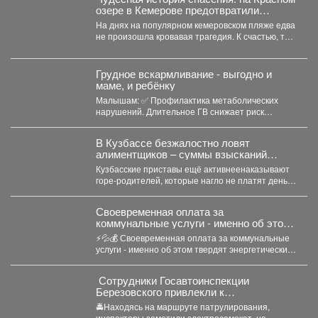
озере в Кемерове предотвратили
трагедию
На днях на популярном кемеровском пляже едва
не произошла кровавая трагедия. К счастью, там
отдыхала...
Грудное вскармливание - выгодно и
маме, и ребёнку
Малышам: ✅ Профилактика метаболических
нарушений. Длительное ГВ снижает риск
ожирения в детском...
В Кузбассе безжалостно ловят
алиментщиков – суммы взысканий
невероятно растут
Кузбасские приставы ещё активнеенаказывают
горе-родителей, которые нагло не платят деньги
на содержание детей. С...
Своевременная оплата за
коммунальные услуги - именно об этом
твердят энергетические компании.
⚡💦💰 Своевременная оплата за коммунальные
услуги - именно об этом твердят энергетические
компании. Все...
‍ Сотрудники Госавтоинспекции
Березовского привлекли к
ответственности водителя
🚔Находясь на маршруте патрулирования,
электросамоката, который перевозил
инспекторы заметили электросамокат, на