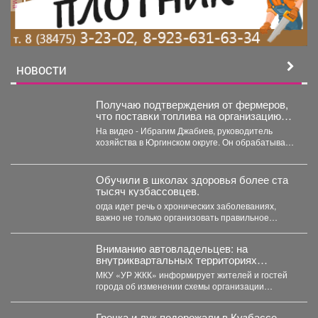
НОВОСТИ
Получаю подтверждения от фермеров,
что поставки топлива на организацию
уборочной кампании уже начались.
На видео - Ибрагим Джабиев, руководитель
хозяйства в Юргинском округе. Он обрабатывает
более пяти тысяч...
Обучили в школах здоровья более ста
тысяч кузбассовцев.
огда идет речь о хронических заболеваниях,
важно не только организовать правильное
лечение, но и научить...
Вниманию автовладельцев: на
внутриквартальных территориях
Междуреченского муниципального
МКУ «УР ЖКК» информирует жителей и гостей
округа вводятся ограничения стоянки.
города об изменении схемы организации
дорожного движения на...
Гречка и лук подорожали в Кузбассе -