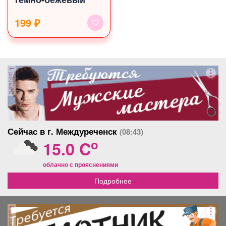
199 ₽
реклама
Сейчас в г. Междуреченск
(08:43)
o
15.0 C
облачно с прояснениями
Подробнее
реклама