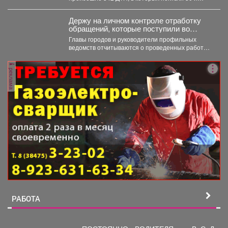
получили...
Держу на личном контроле отработку
обращений, которые поступили во
время прямого эфира 28 июля.
Главы городов и руководители профильных
ведомств отчитываются о проведенных работах,
обязательно подтверждают их фото и...
реклама
РАБОТА