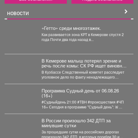
НОВОСТИ
«Гетто» среди многоэтажек.
Как развивается зона КРТ в Кемерове спустя 2
года Почти два года назад в...
В Кемерове малыш потерял зрение и
речь после комы: СК РФ ищет виновных
в искалеченном детстве
В Кузбассе Следственный комитет расследует
уголовное дело по факту ненадлежащего
оказания медицинской помощи двухлетнему
мальчику....
Программа Судный день от 06.08.26
(16+)
#Судныйдень 21:00 #ТВН #происшествия #ЧП
16+ Сегодня в программе "Судный день": 🚨
Профилактическое...
В России произошло 342 ДТП за
минувшие сутки
За прошедшие сутки на российских дорогах
произошло 342 ДТП, в которых погибли 30 и