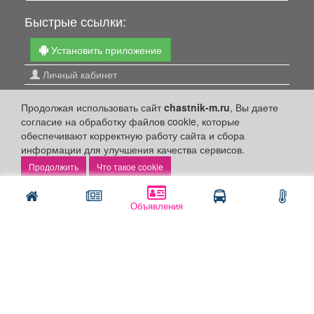
Быстрые ссылки:
Установить приложение
Личный кабинет
Подать объявление
Продолжая использовать сайт
chastnik-m.ru
, Вы даете
Подать объявление в газету
согласие на обработку файлов cookie, которые
Поздравить
обеспечивают корректную работу сайта и сбора
информации для улучшения качества сервисов.
Скачать газету "Частник-М"
Что такое cookie
Рекламодателям:
Объявления
Бизнес-кабинет
Заказать рекламу
Оплата услуг:
Расценки
Оплатить