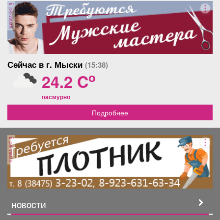
реклама
Сейчас в г. Мыски
(15:38)
o
24.2 C
пасмурно
Подробнее
реклама
НОВОСТИ