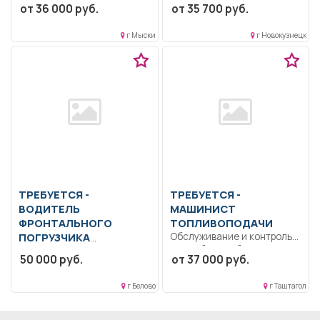
от 36 000 руб.
от 35 700 руб.
Формирование
образование..
способности к
Осуществлять развитие
логическому...
г Мыски
г Новокузнецк
музыкальных
способностей,
эмоциональной...
ТРЕБУЕТСЯ -
ТРЕБУЕТСЯ -
ВОДИТЕЛЬ
МАШИНИСТ
ФРОНТАЛЬНОГО
ТОПЛИВОПОДАЧИ
ПОГРУЗЧИКА
Обслуживание и контроль
над работой оборудования
Образование: Общее
50 000 руб.
от 37 000 руб.
топливоподачи;
образование.. В
выполнение требований...
соответствии с
г Белово
г Таштагол
должностной инструкцией
и...