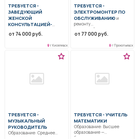
ТРЕБУЕТСЯ -
ТРЕБУЕТСЯ -
ЗАВЕДУЮЩИЙ
ЭЛЕКТРОМОНТЕР ПО
ЖЕНСКОЙ
ОБСЛУЖИВАНИЮ
и
КОНСУЛЬТАЦИЕЙ-
ремонту
электрооборудования
ВРАЧ-АКУШЕР-
от 74 000 руб.
от 77 000 руб.
Образование: Общее
ГИНЕКОЛОГ
образование.. Монтаж
Образование: Высшее-
г Киселевск
г Прокопьевск
электрооборудования.
специалитет,
Установка и...
магистратура.
Ответственность.
Дисциплинированность..
Выполнение должностных
обязанностей согласно
должностной...
ТРЕБУЕТСЯ -
ТРЕБУЕТСЯ - УЧИТЕЛЬ
МУЗЫКАЛЬНЫЙ
МАТЕМАТИКИ
РУКОВОДИТЕЛЬ
Образование: Высшее
образование —
Образование: Среднее
бакалавриат..
профессиональное