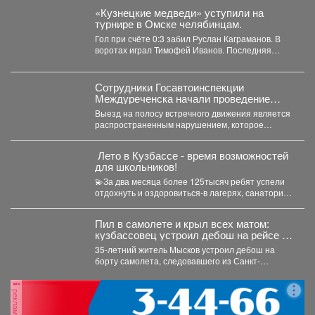
«Кузнецкие медведи» уступили на
турнире в Омске челябинцам.
Гол при счёте 0:3 забил Руслан Каграманов. В
воротах играл Тимофей Иванов. Последняя
шайба была...
Сотрудники Госавтоинспекции
Междуреченска начали проведение
профилактической операции
Выезд на полосу встречного движения является
«Встречная полоса»
распространенным нарушением, которое
довольно часто становится причиной дорожно-
транспортного происшествия...
️ Лето в Кузбассе - время возможностей
для школьников!
💫За два месяца более 125тысяч ребят успели
отдохнуть и оздоровиться-в лагерях, санаториях
и на туристических...
Пил в самолете и крыл всех матом:
кузбассовец устроил дебош на рейсе из
Петербурга
35-летний житель Мысков устроил дебош на
борту самолета, следовавшего из Санкт-
Петербурга в Новокузнецк. Мужчина пил...
реклама