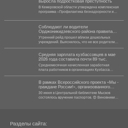
выросла подростковая преступность
В Кемеровской области утверждена комплексная
программа «Профилактика безнадзорности и
правонарушений несовершеннолетних в
Кемеровской области -...
Соблюдают ли водители
Орджоникидзевского района правила
перевозки несовершеннолетних,
Утренний рейд прошел вблизи дошкольных
проверили Госавтоинспекторы.
учреждений. Выяснилось, что не все родители
следуют Правилам дорожного движения....
Средняя зарплата кузбассовцев в мае
2026 года составила почти 89 тыс.
Среднемесячная начисленная заработная
плата работников в организациях Кузбасса
(включая малые предприятия) за май 2026
года...
В рамках Всероссийского проекта «Мы -
граждане России!», организованного
Движение Первых, юные мысковчане
30 июня в Центральной библиотеке Мысков
получили свои первые паспорта.
состоялось вручение паспортов. 😍 Виновники
торжества и их...
Разделы сайта: