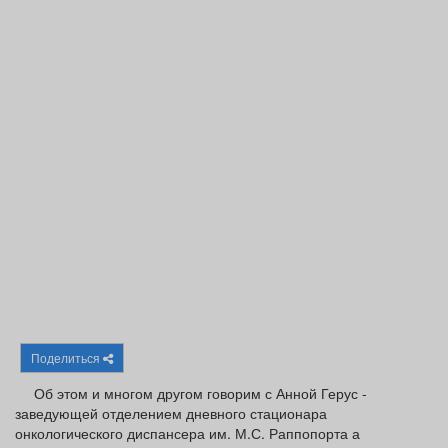
Афиша
Обучение
Проекты
Товары
Поздравления
Погода
ТВ программа
Я - пенсионер
Поделиться
Об этом и многом другом говорим с Анной Герус -
заведующей отделением дневного стационара
онкологического диспансера им. М.С. Раппопорта а