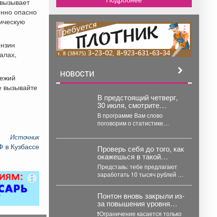
 вызывает
енно опасно
мическую
реклама
ензин
алах,
НОВОСТИ
вежий
не вызывайте
В предстоящий четверг,
30 июля, смотрите
интервью с Эдуардом
В программе Вам слово
Колгановым,
поговорим о статистике
начальником 9 пожарно-
пожаров на территории
спасательного отряда.
Источник
Междуреченского
Ф в Кузбассе
муниципального округа и их...
Проверь себя до того, как
окажешься в такой
ситуации
Представь: тебе предлагают
заработать 10 тысяч рублей за
банковскую карту, друзья зовут
прыгнуть с обрыва...
Понтон вновь закрыли из-
за повышения уровня
воды.
❗️Ограничение касается только