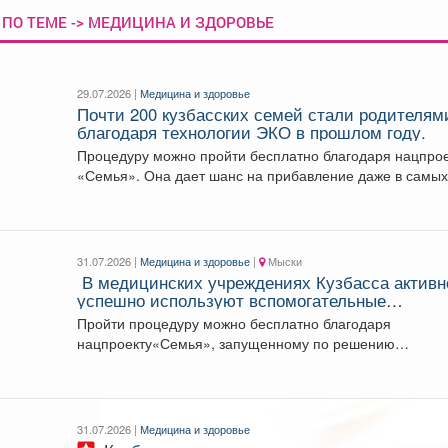
 ПО ТЕМЕ -> МЕДИЦИНА И ЗДОРОВЬЕ
29.07.2026 |
Медицина и здоровье
Почти 200 кузбасских семей стали родителям
благодаря технологии ЭКО в прошлом году.
Процедуру можно пройти бесплатно благодаря нацпро
«Семья». Она дает шанс на прибавление даже в самых.
31.07.2026 |
Медицина и здоровье
|
Мыски
В медицинских учреждениях Кузбасса активн
успешно используют вспомогательные
репродуктивные технологии, в том числе ЭКО
Пройти процедуру можно бесплатно благодаря
нацпроекту«Семья», запущенному по решению
Президента России Владимира Путина. 💬Губернатор...
31.07.2026 |
Медицина и здоровье