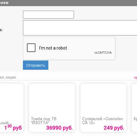
риев
я:
Отправить
КИ, АКЦИИ
Тумба под ТВ
Суперклей «Cosmofen
К
ьный
"ИЗОТТА"
CA 12»
30
»
1
руб
36990 руб.
249 руб.