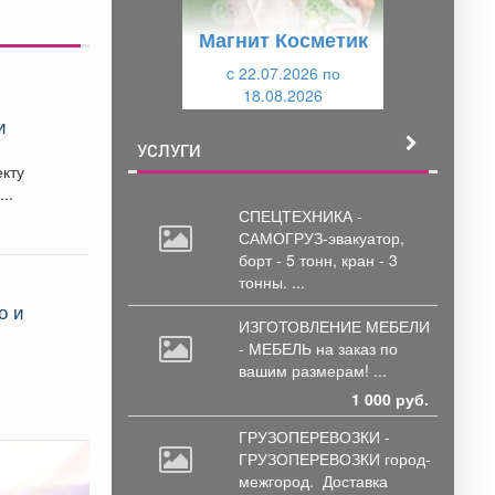
у
щ
Магнит Косметик
щ
и
и
c 22.07.2026 по
й
18.08.2026
й
и
УСЛУГИ
екту
..
СПЕЦТЕХНИКА -
САМОГРУЗ-эвакуатор,
борт
- 5 тонн, кран - 3
тонны. ...
о и
ИЗГОТОВЛЕНИЕ МЕБЕЛИ
- МЕБЕЛЬ на
заказ по
вашим размерам! ...
1 000 руб.
ГРУЗОПЕРЕВОЗКИ -
ГРУЗОПЕРЕВОЗКИ город-
межгород.
Доставка