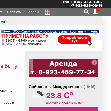
тел. (38475) 65-545
+7 923-625-02-51
х
Проекты
Товары
тся
реклама
реклама
 в быту
Сейчас в г. Междуреченск
(18:16)
бензин в
o
23.8 C
.
 паров в
облачно с прояснениями
й
Подробнее