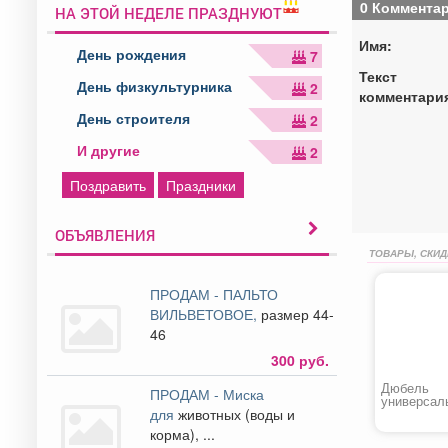
0 Коммента
НА ЭТОЙ НЕДЕЛЕ ПРАЗДНУЮТ
Имя:
День рождения
7
Текст
День физкультурника
2
комментари
День строителя
2
И другие
2
Поздравить
Праздники
ОБЪЯВЛЕНИЯ
ТОВАРЫ, СКИД
ПРОДАМ - ПАЛЬТО
ВИЛЬВЕТОВОЕ,
размер 44-
46
300 руб.
Дюбель
ПРОДАМ - Миска
универсал
для
животных (воды и
«TCHAPPAI
корма), ...