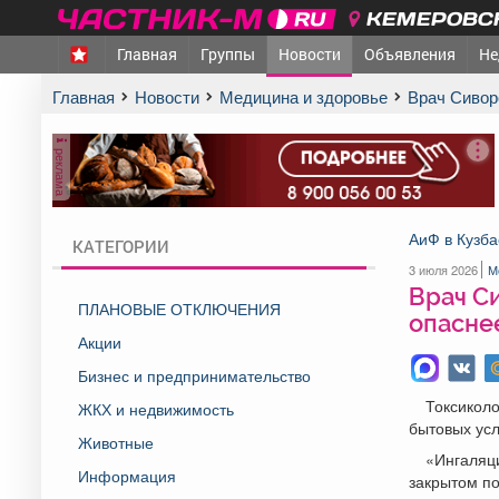
КЕМЕРОВСК
Главная
Группы
Новости
Объявления
Не
Главная
Новости
Медицина и здоровье
Врач Сиво
реклама
АиФ в Кузба
КАТЕГОРИИ
3 июля 2026
М
Врач Си
ПЛАНОВЫЕ ОТКЛЮЧЕНИЯ
опаснее
Акции
Бизнес и предпринимательство
Токсиколо
ЖКХ и недвижимость
бытовых усл
Животные
«Ингаляц
Информация
закрытом по