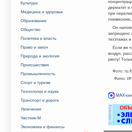
концентраци
Культура
дерматит и 
Медицина и здоровье
при перелив
пневмонию, 
Образование
Он напом
Общество
запрещено х
Политика и власть
техэтажах и
Право и закон
Если же 
воздух, рас
Природа и экология
рвоту! Толь
Происшествия
Фото: ru.f
Промышленность
Фото: VK 
Спорт и туризм
Технологии и наука
MAX-кан
Транспорт и дороги
Увлечения
реклама
Частник-М
Экономика и финансы