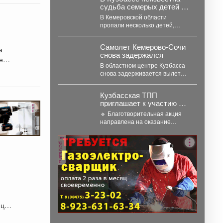
судьба семерых детей –
как сквозь землю
В Кемеровской области
провалились
пропали несколько детей,
поиски затянулись, но пока не
дали никакого результата. ...
Самолет Кемерово-Сочи
а
снова задержался
ей
В областном центре Кузбасса
снова задерживается вылет
авиарейса в Сочи. Сегодня, 7
августа, задерживается...
Кузбасская ТПП
приглашает к участию в
акции «Помоги собраться
🔹 Благотворительная акция
в школу»
направлена на оказание
адресной помощи в подготовке
к новому учебному году
реклама
первоклассников...
ицы.