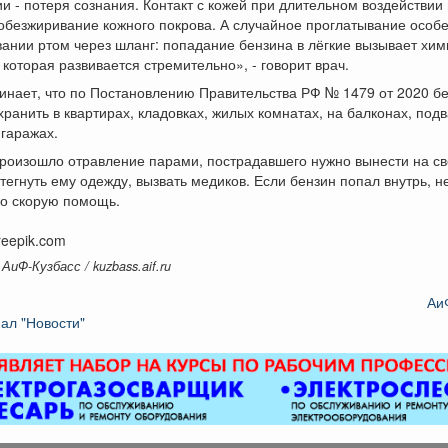
и - потеря сознания. Контакт с кожей при длительном воздействии
обезжиривание кожного покрова. А случайное проглатывание особ
ании ртом через шланг: попадание бензина в лёгкие вызывает хи
которая развивается стремительно», - говорит врач.
инает, что по Постановлению Правительства РФ № 1479 от 2020 б
ранить в квартирах, кладовках, жилых комнатах, на балконах, подв
 гаражах.
произошло отравление парами, пострадавшего нужно вынести на с
стегнуть ему одежду, вызвать медиков. Если бензин попал внутрь, 
ко скорую помощь.
reepik.com
АиФ-Кузбасс / kuzbass.aif.ru
Аи
ал "Новости"