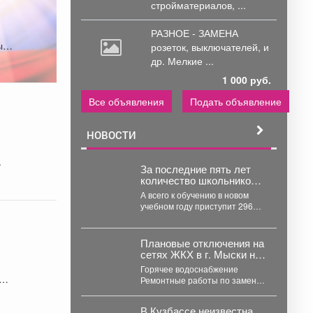
стройматериалов, ...
РАЗНОЕ - ЗАМЕНА
ых и
розеток,
выключателей, и
др. Мелкие ...
1 000 руб.
Все объявления
Подать объявление
НОВОСТИ
.
За последние пять лет
количество школьников в
Кузбассе сократилось на
А всего к обучению в новом
8%
учебном году приступит 296
000 детей. Об этом сообщило...
Плановые отключения на
сетях ЖКХ в г. Мыски на
07 августа 2026 г.
Горячее водоснабжение
Ремонтные работы по замене
участка трубопровода ТК 91 в
сторону т.37 ул....
В Кузбассе неизвестна