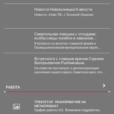
Новости Новокузнецка 6 августа
Новости «Ново-ТВ» с Татьяной Ляшенко
Смертельная ловушка с отходами:
кузбассовцы погибли в навозном
котловане
В Кузбассе на молочно-товарной ферме в
Промышленновском муниципальном округе
погибли двое рабочих. Как сообщает...
Встретился с главным врачом Сергеем
Валерьевичем Рыбниковым.
На повестке был вопрос о диспансеризации
населения нашего округа. Наметили шаги, чтобы
увеличить охват жителей:...
РАБОТА
ТРЕБУЕТСЯ - РАЗНОРАБОЧИЕ НА
МЕТАЛЛОБАЗУ
График работы 5/2. Возможна подработка..