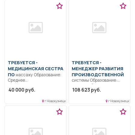
ТРЕБУЕТСЯ -
ТРЕБУЕТСЯ -
МЕДИЦИНСКАЯ СЕСТРА
МЕНЕДЖЕР РАЗВИТИЯ
ПО
ПРОИЗВОДСТВЕННОЙ
массажу Образование:
Среднее
системы Образование:
профессиональное
Высшее образование —
40 000 руб.
108 623 руб.
образование.. Оказание
бакалавриат.. Обеспечение
медицинской помощи
единого подхода к...
г Новокузнецк
г Новокузнецк
пациентам, выполнение...