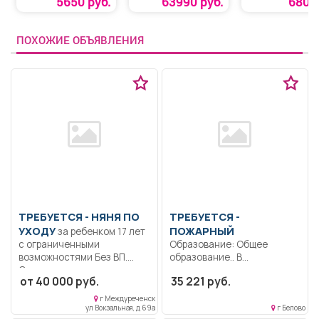
5650 руб.
63990 руб.
680 р
ПОХОЖИЕ ОБЪЯВЛЕНИЯ
ТРЕБУЕТСЯ - НЯНЯ ПО
ТРЕБУЕТСЯ -
УХОДУ
ПОЖАРНЫЙ
за ребенком 17 лет
с ограниченными
Образование: Общее
возможностями Без ВП.
образование.. В
Ответственная,...
соответствии с
от 40 000 руб.
35 221 руб.
должностной инструкцией
утвержденной...
г Междуреченск
ул Вокзальная, д 69а
г Белово