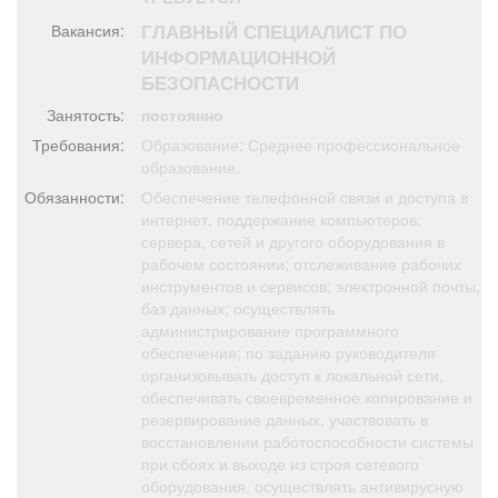
Афиша
Обучение
Проекты
ГЛАВНЫЙ СПЕЦИАЛИСТ ПО
Вакансия:
ИНФОРМАЦИОННОЙ
БЕЗОПАСНОСТИ
Занятость:
постоянно
Товары
Поздравления
Погода
Требования:
Образование: Среднее профессиональное
образование.
Обязанности:
Обеспечение телефонной связи и доступа в
интернет, поддержание компьютеров,
сервера, сетей и другого оборудования в
ТВ программа
рабочем состоянии; отслеживание рабочих
Я - пенсионер
инструментов и сервисов; электронной почты,
баз данных; осуществлять
администрирование программного
обеспечения; по заданию руководителя
организовывать доступ к локальной сети,
обеспечивать своевременное копирование и
резервирование данных, участвовать в
восстановлении работоспособности системы
при сбоях и выходе из строя сетевого
оборудования, осуществлять антивирусную