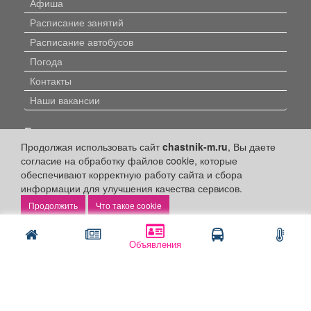
Афиша
Расписание занятий
Расписание автобусов
Погода
Контакты
Наши вакансии
Быстрые ссылки:
Продолжая использовать сайт
chastnik-m.ru
, Вы даете
Установить приложение
согласие на обработку файлов cookie, которые
обеспечивают корректную работу сайта и сбора
Личный кабинет
информации для улучшения качества сервисов.
Подать объявление
Что такое cookie
Подать объявление в газету
Поздравить
Объявления
Скачать газету "Частник-М"
Рекламодателям: