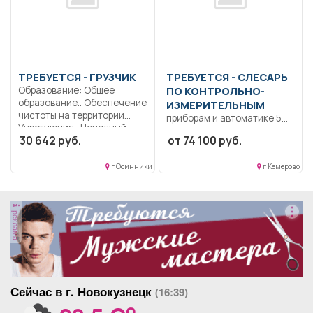
ТРЕБУЕТСЯ - ГРУЗЧИК
ТРЕБУЕТСЯ - СЛЕСАРЬ
Образование: Общее
ПО КОНТРОЛЬНО-
образование.. Обеспечение
ИЗМЕРИТЕЛЬНЫМ
чистоты на территории
приборам и автоматике 5
Учреждения.. Неполный...
разряд-6 разряд.
30 642 руб.
от 74 100 руб.
Образование: Среднее
профессиональное..
г Осинники
г Кемерово
Проведение ремонта...
реклама
Сейчас в г. Новокузнецк
(16:39)
o