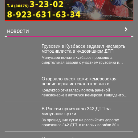
НОВОСТИ
Грузовик в Кузбассе задавил насмерть
мотоциклиста в чудовищном ДТП
Минувшей ночью в Кузбассе произошла
смертельная авария с участием грузовика и
мотоцикла. В среду,...
Оторвало кусок кожи: кемеровская
пенсионерка истекала кровью в
автобусе
Кондуктор отказалась помочь раненой
пенсионерке в автобусе Кемерова. Инцидентом
заинтересовались СК РФ. Следственный
комитет...
В России произошло 342 ДТП за
минувшие сутки
За прошедшие сутки на российских дорогах
произошло 342 ДТП, в которых погибли 30 и
получили...