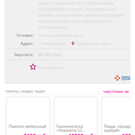
защиту локальной сети; обеспечивать
бесперебойную работу копировальной
техники, осуществлять замену картриджей;
выполнять работы по приобретению,
обслуживанию.
Условия:
Полный рабочий день.
Адрес:
г Новокузнецк
Показать на карте
Зарплата:
35 221 руб.
В избранное
ТОВАРЫ, СКИДКИ, АКЦИИ
Поролон мебельный
Газонокосилка
Пицца «Цезарь с
«Husqvarna LC
курицей»
247SP»