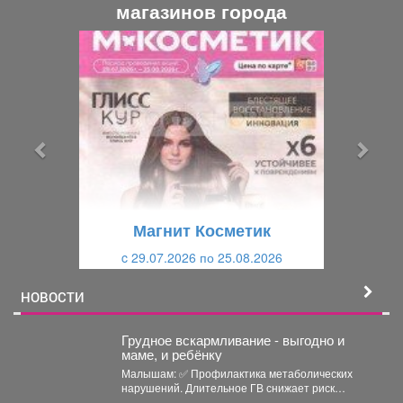
магазинов города
П
С
р
л
е
е
д
д
ы
у
д
ю
у
щ
щ
и
Магнит Косметик
и
й
c 29.07.2026 по 25.08.2026
й
НОВОСТИ
Грудное вскармливание - выгодно и
маме, и ребёнку
Малышам: ✅ Профилактика метаболических
нарушений. Длительное ГВ снижает риск
ожирения в детском...