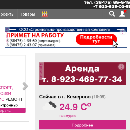
тел. (38475) 65-545
+7 923-625-02-51
Проекты
Товары
реклама
реклама
СПОРТ,
ОЗКИ -
Сейчас в г. Кемерово
(16:09)
ИС
РЕМОНТ
o
24.9 C
ектронных
нентов
сервис
пасмурно
ей: климат
ля, ЭБУ,
Подробнее
ии, брелков,