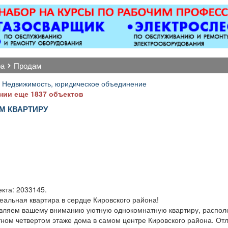
Вывоз мусора.
откатные ворота; все
магн
виды сварочных работ;
электроу
металлоконструкции;
ру
бетонные работы
многофунк
любой сложности.
дисплеев,
Пенсионерам скидка
другого
ра
продам
10%.
качественн
Точная 
 Недвижимость, юридическое объединение
ремонта о
нии еще 1837 объектов
после 
М КВАРТИРУ
.
кта: 2033145.
еальная квартира в сердце Кировского района!
вляем вашему вниманию уютную однокомнатную квартиру, распол
ном четвертом этаже дома в самом центре Кировского района. От