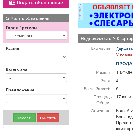
Подать объявление
ОХРАННИКИ 5 разряда,
реклама
з/п от 33000 руб. 6
разряда, з/п от 37000
Фильтр объявлений
руб. официальное
Город / регион
трудоустройство
полный соц. пакет ООО
недвижимость
кварти
ЧОП «Интерлок-Н»
Раздел
Компания:
Держава
У компа
ПРОДА
Категория
Комнат:
1-КОМН
Этаж:
4
Всего Этажей:
9
Предложение
Площадь
17 кв. м
Общая:
Описание:
Код объе
Ваша ид
Предста
комфорт