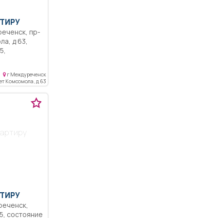
ТИРУ
ла, д 63,
кв.м,
овые окна,
г Междуреченск
кон, не
лет Комсомола, д 63
редников,
 электрика и
. Окна
 на дорогу,
остановки
вартиру
 сады, школы
ся мебель
ем
 домофон,
ТИРУ