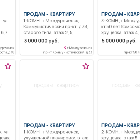
ПРОДАМ -
КВАРТИРУ
ПРОДАМ -
КВАР
1-КОМН., г Междуреченск,
3-КОМН., г Междуреченск, пр-
Коммунистический пр-кт, д 33,
кт 50 лет Комсомо
старого типа, этаж 2, 5,
хрущевка, этаж 4, 5,
состояние нормальное, 39,1
состояние хорошее, 61.7 
3 000 000 руб.
5 000 000 руб.
кв.м, 20 кв.м, пластиковые
45.3 кв.м, пластик
уреченск
г Междуреченск
окна, не угловая, без
застекленный бал
сти, д 18
пр-кт Коммунистический, д 33
пр-кт 50 
посредников, торг, в центре
угловая, без пос
города. Район с развитой
Теплая квартира,
инфраструктурой: рядом
сантехника в порядке
магазины, школы, детские
выходят на двор и
сады, центральный парк.
два балкона. Все 
у
продам - квартиру
продам - к
рядом, магазины,
Частично остает
Подъезд в хорош
состоянии, умный
хорошие соседи.
ПРОДАМ -
КВАРТИРУ
ПРОДАМ -
КВАР
1-КОМН., г Междуреченск,
2-КОМН., г Междуреченск,
улучшенной планировки, этаж
хрущевка, этаж 5, 5, состояние