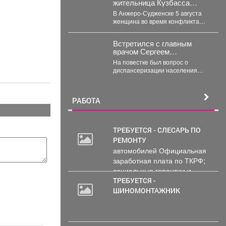
жительница Кузбасса
ударила мужа ножом в
В Анжеро-Судженске 5 августа
сердце - подробности
женщина во время конфликта
ударила мужа ножом в грудь.
Мужчина скончался....
Встретился с главным
врачом Сергеем
Валерьевичем
На повестке был вопрос о
Рыбниковым.
диспансеризации населения
нашего округа. Наметили шаги,
чтобы увеличить охват
жителей:...
РАБОТА
ТРЕБУЕТСЯ - СЛЕСАРЬ ПО
РЕМОНТУ
2
автомобилей Официальная
000
заработная плата по ТКРФ;
руб.
социальные гарантии и
уверенность в...
ТРЕБУЕТСЯ -
ШИНОМОНТАЖНИК