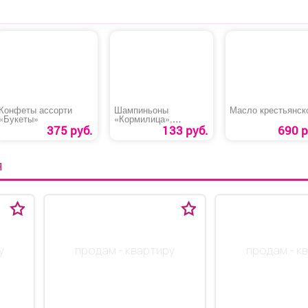
Конфеты ассорти
Шампиньоны
Масло крестьянск
«Букеты»
«Кормилица»,
резаные
375 руб.
133 руб.
690 р
Я
у
продам - квартиру
продам - к