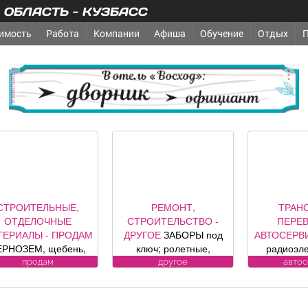
ОБЛАСТЬ - КУЗБАСС
имость
Работа
Компании
Афиша
Обучение
Отдых
реклама
СТРОИТЕЛЬНЫЕ,
РЕМОНТ,
ТРАН
ОТДЕЛОЧНЫЕ
СТРОИТЕЛЬСТВО -
ПЕРЕВ
ТЕРИАЛЫ - ПРОДАМ
ДРУГОЕ
ЗАБОРЫ под
АВТОСЕРВ
ЕРНОЗЕМ, щебень,
ключ; ролетные,
радиоэл
есок, уголь, торф,
секционные ворота (от
компо
продам
другое
авто
вий, шлак, отсыпка и
официального
автомобил
другие под заказ,
представителя
контро
озможна доставка.
компании DoorHan);
сигнализац