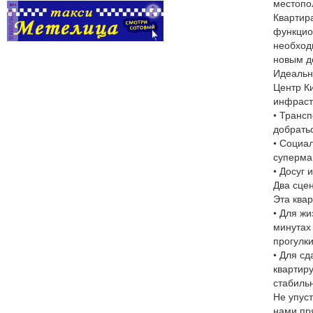
местопо
реклама
Квартир
функцио
необход
новым д
Идеальн
Центр К
инфраст
• Транс
добратьс
• Социа
супермар
• Досуг 
Два сце
Эта ква
• Для жи
минутах
прогулк
• Для сд
квартир
стабиль
Не упуст
нами пря