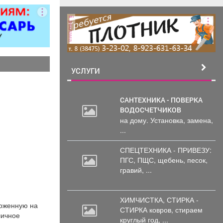
итол,
силителей
реклама
ля,
циональных
 и многого
. Быстро,
о, недорого!
УСЛУГИ
стоимость
пределяется
осмотра
САНТЕХНИКА - ПОВЕРКА
ВОДОСЧЕТЧИКОВ
на дому. Установка, замена,
...
СПЕЦТЕХНИКА - ПРИВЕЗУ:
ПГС,
ПЩС, щебень, песок,
гравий, ...
ХИМЧИСТКА, СТИРКА -
оженную на
СТИРКА ковров,
стираем
личное
круглый год, ...