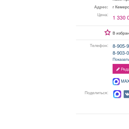
Адрес:
г Кемер
Цена:
1 330 
В избра
8-905-9
Телефон:
8-903-0
Показат
Реда
MAX-
Поделиться: