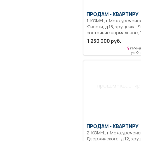
ПРОДАМ -
КВАРТИРУ
1-КОМН., г Междуреченск, ул
Юности, д 18, хрущевка, 9,
состояние нормальное, 16,7
кв.м, 16 кв.м, пластиковые
1 250 000 руб.
окна, угловая, без
г Межд
посредников.
ул Юно
продам - квартир
ПРОДАМ -
КВАРТИРУ
2-КОМН., г Междуреченск, ул
Дзержинского, д 12, хрущевка,