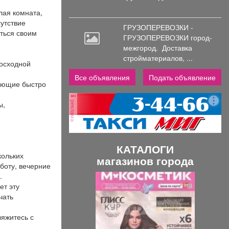
лая комната,
утствие
ГРУЗОПЕРЕВОЗКИ -
ться своим
ГРУЗОПЕРЕВОЗКИ город-
межгород.
Доставка
стройматериалов, ...
восходной
Все объявления
Подать объявление
ляющие быстро
реклама
ы,
КАТАЛОГИ
кольких
магазинов города
боту, вечерние
.
П
С
ет эту
р
л
чать
е
е
вяжитесь с
д
д
!