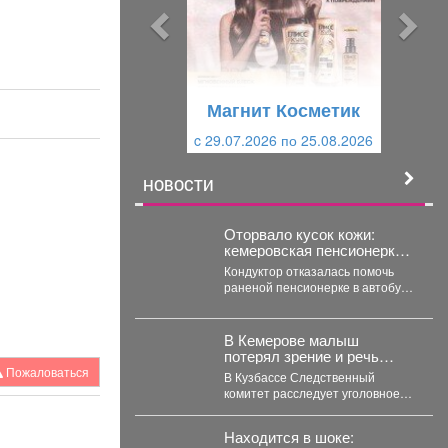
ы
у
д
ю
у
щ
щ
и
Магнит Косметик
и
й
c 29.07.2026 по 25.08.2026
й
НОВОСТИ
Оторвало кусок кожи:
кемеровская пенсионерка
истекала кровью в
Кондуктор отказалась помочь
автобусе
раненой пенсионерке в автобусе
Кемерова. Инцидентом
заинтересовались СК РФ.
Следственный комитет...
В Кемерове малыш
потерял зрение и речь
после комы: СК РФ ищет
Пожаловаться
В Кузбассе Следственный
виновных в искалеченном
комитет расследует уголовное
детстве
дело по факту ненадлежащего
оказания медицинской помощи
Находится в шоке:
двухлетнему мальчику....