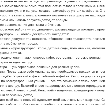
ложение — это лишь одно из преимуществ данного предложения.
а с косметическим ремонтом полностью готова к проживанию. Свет
нальная кухня и санузел создают атмосферу уюта и комфорта. Отс
имости в капитальных вложениях позволяет вам сразу же наслажда
омом или начать получать доход от аренды.
ое расположение для жизни и бизнеса.
ировского района — это динамично развивающаяся локация с пре
руктурой. В шаговой доступности находятся:
портная доступность: остановки общественного транспорта, позво
я в любую точку города.
льная инфраструктура: школы, детские сады, поликлиники, магазин
кеты, аптеки.
и развлечения: парки, скверы, кафе, рестораны, торговые центры.
нария — одна выгода.
ртира — универсальное решение для разных целей.
зни: Представьте себе жизнь, где все необходимое находится в нес
 ходьбы. Утренний кофе в любимой кофейне, быстрая дорога на ра
и по благоустроенным улицам — все это возможно с такой локацией
ачи в аренду: Высокий спрос на аренду жилья в центре города дела
у отличной инвестицией. Легко найти надежных арендаторов и полу
ный пассивный доход.
ите свой шанс стать обладателем этой замечательной квартиры. С
мо сейчас, чтобы узнать подробности и договориться о просмотре