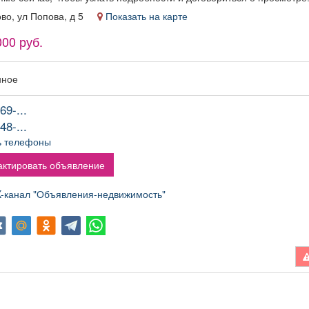
ово, ул Попова, д 5
Показать на карте
000 руб.
нное
69-...
48-...
ь телефоны
ктировать объявление
канал "Объявления-недвижимость"