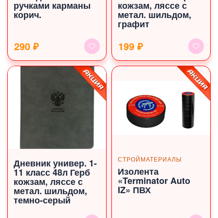
ручками карманы
кожзам, ляссе с
корич.
метал. шильдом,
графит
290 ₽
199 ₽
СТРОЙМАТЕРИАЛЫ
Дневник универ. 1-
Изолента
11 класс 48л Герб
«Terminator Auto
кожзам, ляссе с
IZ» ПВХ
метал. шильдом,
темно-серый