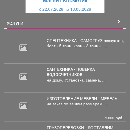
Магнит Косметик
и
й
c 22.07.2026 по 18.08.2026
й
УСЛУГИ
СПЕЦТЕХНИКА - САМОГРУЗ-эвакуатор,
борт
- 5 тонн, кран - 3 тонны. ...
САНТЕХНИКА - ПОВЕРКА
ВОДОСЧЕТЧИКОВ
на дому. Установка, замена, ...
ИЗГОТОВЛЕНИЕ МЕБЕЛИ - МЕБЕЛЬ
на
заказ по вашим размерам! ...
1 000 руб.
ГРУЗОПЕРЕВОЗКИ - ДОСТАВЯИМ: