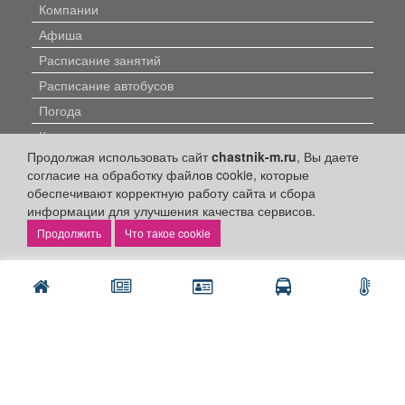
Компании
Афиша
Расписание занятий
Расписание автобусов
Погода
Контакты
Продолжая использовать сайт
chastnik-m.ru
, Вы даете
Наши вакансии
согласие на обработку файлов cookie, которые
обеспечивают корректную работу сайта и сбора
Быстрые ссылки:
информации для улучшения качества сервисов.
Что такое cookie
Установить приложение
Личный кабинет
Подать объявление
Подать объявление в газету
Поздравить
Скачать газету "Частник-М"