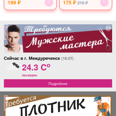
199 ₽
175 ₽
210 ₽
реклама
Сейчас в г. Междуреченск
(16:07)
o
24.3 C
пасмурно
Подробнее
реклама