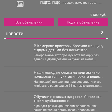
ПЩГС,
ПЩС, пескок, землю, торф, ...
2 500 руб.
Все объявления
Подать объявление
НОВОСТИ
В Кемерове приставы бросили женщину
с двумя детьми без алиментов
Кемеровчанка, которую муж оставил одну без
денег и с двумя детьми на руках, не могла...
Наши молодые семьи начали активно
пользоваться пунктами проката вещей
для новорожденных.
На прошлой неделе приняли решение, что все
кузбасские родители до 35 лет включительно
могут стать...
Обучили в школах здоровья более ста
тысяч кузбассовцев.
огда идет речь о хронических заболеваниях,
важно не только организовать правильное