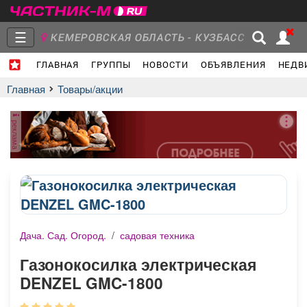
☰
КЕМЕРОВСКАЯ ОБЛАСТЬ - КУЗБАСС
ГЛАВНАЯ
ГРУППЫ
НОВОСТИ
ОБЪЯВЛЕНИЯ
НЕДВ
Главная
Группы
Новости
Главная
Товары/акции
реклама
Объявления
Недвижимость
Услуги
Дача. Сад. Огород.
/
садовая техника
Работа
Транспорт
Компании
Газонокосилка электрическая
DENZEL GMC-1800