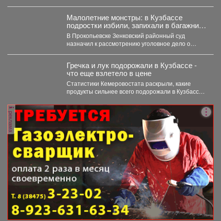
лечение, но и научить...
Малолетние монстры: в Кузбассе
подростки избили, запихали в багажник,
и похитили 10-летнего ребенка
В Прокопьевске Зенковский районный суд
назначил к рассмотрению уголовное дело о
похищении 10-летнего ребёнка. ...
Гречка и лук подорожали в Кузбассе -
что еще взлетело в цене
Статистики Кемеровостата раскрыли, какие
продукты сильнее всего подорожали в Кузбассе
за неделю. Специалисты Кемеровостата...
реклама