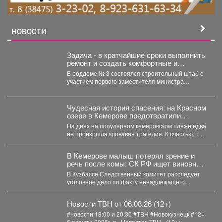
НОВОСТИ
Задача - в кратчайшие сроки выполнить
ремонт и создать комфортные и
безопасные условия для будущих мам
В роддоме № 3 состоялся строительный штаб с
и новорождённых.
участием первого заместителя министра
здравоохранения Кузбасса, руководства...
Чудесная история спасения: на Красном
озере в Кемерове предотвратили
трагедию
На днях на популярном кемеровском пляже едва
не произошла кровавая трагедия. К счастью, там
отдыхала...
В Кемерове малыш потерял зрение и
речь после комы: СК РФ ищет виновных
в искалеченном детстве
В Кузбассе Следственный комитет расследует
уголовное дело по факту ненадлежащего
оказания медицинской помощи двухлетнему
мальчику....
Новости ТВН от 06.08.26 (12+)
#новости 18:00 и 20:30 #ТВН #Новокузнецк #12+
6 августа 2026г. в «Новостях ТВН» (12+):...