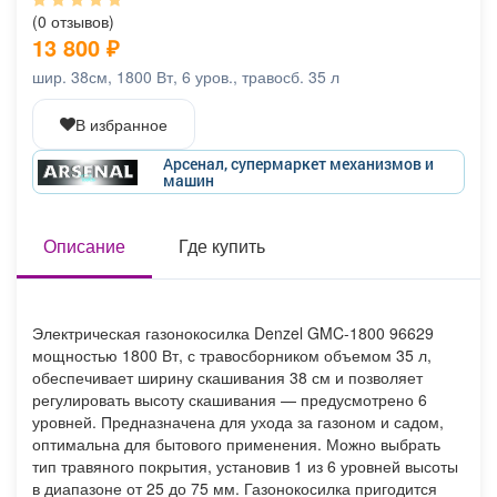
Афиша
Обучение
Проекты
(0 отзывов)
13 800
₽
шир. 38см, 1800 Вт, 6 уров., травосб. 35 л
В избранное
Товары
Поздравления
Погода
Арсенал, супермаркет механизмов и
машин
Описание
Где купить
ТВ программа
Я - пенсионер
Электрическая газонокосилка Denzel GMC-1800 96629
мощностью 1800 Вт, с травосборником объемом 35 л,
обеспечивает ширину скашивания 38 см и позволяет
регулировать высоту скашивания — предусмотрено 6
уровней. Предназначена для ухода за газоном и садом,
оптимальна для бытового применения. Можно выбрать
тип травяного покрытия, установив 1 из 6 уровней высоты
в диапазоне от 25 до 75 мм. Газонокосилка пригодится