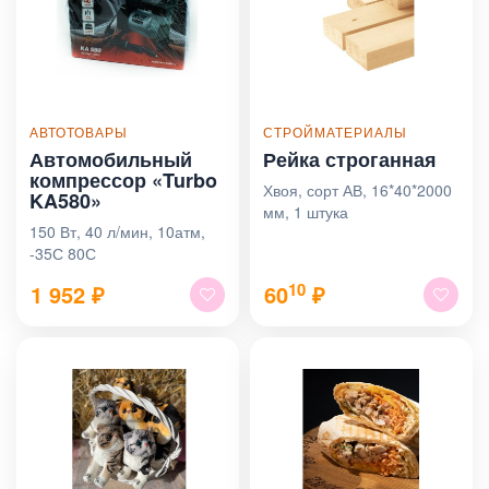
АВТОТОВАРЫ
СТРОЙМАТЕРИАЛЫ
Автомобильный
Рейка строганная
компрессор «Turbo
Хвоя, сорт АВ, 16*40*2000
KA580»
мм, 1 штука
150 Вт, 40 л/мин, 10атм,
-35С 80С
10
1 952
₽
60
₽