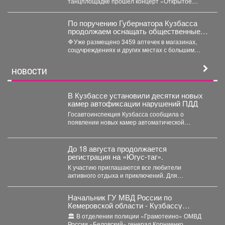
танцплощадке прошёл концерт «Открытое
небо». Под летние ритмы с радостью...
По поручению Губернатора Кузбасса
продолжаем оснащать общественные
пространства аптечками первой
🔷Уже размещено 3459 аптечек в магазинах,
помощи.
соцучреждениях и других местах с большим
потоком людей. Важно...
НОВОСТИ
В Кузбассе установили десятки новых
камер автофиксации нарушений ПДД
Госавтоинспекция Кузбасса сообщила о
появлении новых камер автоматической
фиксации нарушений правил дорожного
движения. С начала...
До 18 августа продолжается
регистрация на «Югус-таг».
К участию приглашаются все любители
активного отдыха и приключений. Для
иногородних участников доступно размещение
в...
Начальник ГУ МВД России по
Кемеровской области - Кузбассу
Геннадий Корниенко проверил работу
🏛️ В отделении полиции «Грамотеино» ОМВД
подразделений отдела МВД России
России «Беловский» генерал Корниенко