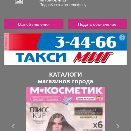
АВТОМОБИЛЕЙ
Подробности по телефону..
Все объявления
Подать объявление
реклама
КАТАЛОГИ
магазинов города
П
С
р
л
е
е
д
д
ы
у