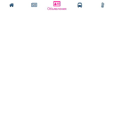
Оплата услуг:
Написать
Позвонить
Объявления
Расценки
Оплатить
Наши ресурсы:
Газета "Частник-М"
Сайт chastnik-m.ru
Сайт "Частник. Маркет"
Дорожное радио 93.4FM
Радио для двоих 105.3FM
Европа плюс 103.3FM
Политика конфиденциальности