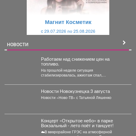
д
ю
у
щ
щ
и
Магнит Косметик
и
й
c 29.07.2026 по 25.08.2026
й
НОВОСТИ
Работаем над снижением цен на
топливо.
На прошлой неделе ситуация
стабилизировалась, ажиотаж спал,
сформировали достаточный запас бензина и
солярки. Удалось...
Новости Новокузнецка 3 августа
Новости «Ново-ТВ» с Татьяной Ляшенко
Концерт «Открытое небо» в парке
Вокзальный - лето поёт и танцует!
☁️В микрорайоне ГРЭС на атмосферной