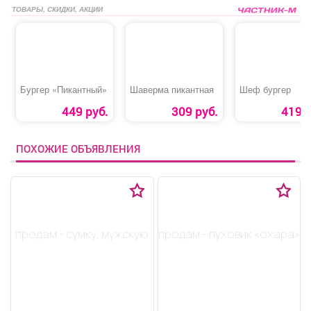
ТОВАРЫ, СКИДКИ, АКЦИИ
Бургер «Пикантный»
Шаверма пикантная
Шеф бургер
449 руб.
309 руб.
419 р
ПОХОЖИЕ ОБЪЯВЛЕНИЯ
продам - сумку, мужскую
продам - пуховик «охара»