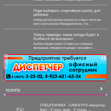
«Беловский»
осмотрел служебные помещения, проверил
ведение...
Пора выбирать спортивную школу для
ребёнка!
Набор детей разного возраста открыт почти во
всех спортшколах Междуреченска. А в
ближайший четверг, 6...
Ужасы природы: какая погода будет в
Кузбассе на выходных
Кузбассовцам нужно готовиться к мокрым
выходным, ожидаются дожди с грозами и
сильный ветер. По...
реклама
УСЛУГИ
СПЕЦТЕХНИКА - САМОГРУЗ-эвакуатор,
борт
- 5 тонн, кран - 3 тонны. ...