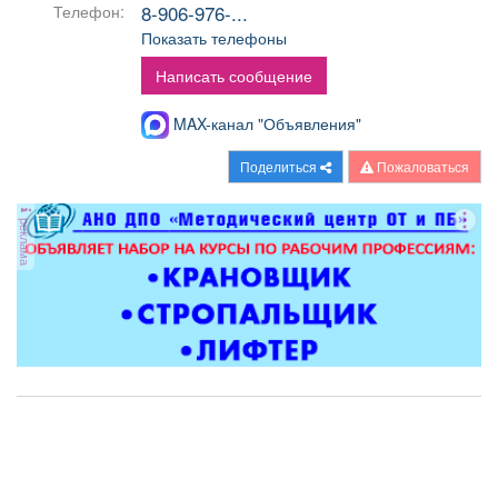
8-906-976-...
Телефон:
Афиша
Обучение
Проекты
Показать телефоны
Написать сообщение
MAX-канал "Объявления"
Товары
Поздравления
Погода
Поделиться
Пожаловаться
реклама
ТВ программа
Я - пенсионер