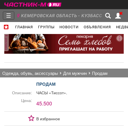
☰
КЕМЕРОВСКАЯ ОБЛАСТЬ - КУЗБАСС
ГЛАВНАЯ
ГРУППЫ
НОВОСТИ
ОБЪЯВЛЕНИЯ
НЕДВ
Главная
Группы
Новости
реклама
Объявления
Недвижимость
Услуги
одежда, обувь, аксессуары
для мужчин
продам
ПРОДАМ
Описание:
ЧАСЫ «Тиссот».
Работа
Транспорт
Компании
Цена:
45.500
В избранное