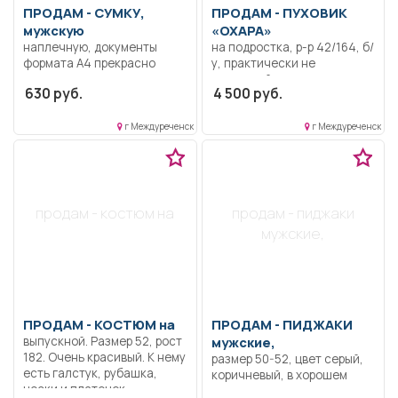
ПРОДАМ -
СУМКУ,
ПРОДАМ -
ПУХОВИК
мужскую
«ОХАРА»
наплечную, документы
на подростка, р-р 42/164, б/
формата А4 прекрасно
у, практически не
вмещаются.
ношенный, в отличном
630 руб.
4 500 руб.
состоянии, тёмно-синий.
г Междуреченск
г Междуреченск
продам - костюм на
продам - пиджаки
мужские,
ПРОДАМ -
КОСТЮМ на
ПРОДАМ -
ПИДЖАКИ
выпускной. Размер 52, рост
мужские,
182. Очень красивый. К нему
размер 50-52, цвет серый,
есть галстук, рубашка,
коричневый, в хорошем
носки и платочек.
состоянии.