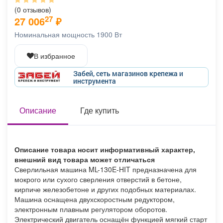
Афиша
Обучение
Проекты
(0 отзывов)
27
27 006
₽
Номинальная мощность 1900 Вт
В избранное
Товары
Поздравления
Погода
Забей, сеть магазинов крепежа и
инструмента
Описание
Где купить
ТВ программа
Я - пенсионер
Описание товара носит информативный характер,
внешний вид товара может отличаться
Сверлильная машина ML-130E-HIT предназначена для
мокрого или сухого сверления отверстий в бетоне,
кирпиче железобетоне и других подобных материалах.
Машина оснащена двухскоростным редуктором,
электронным плавным регулятором оборотов.
Электрический двигатель оснащён функцией мягкий старт