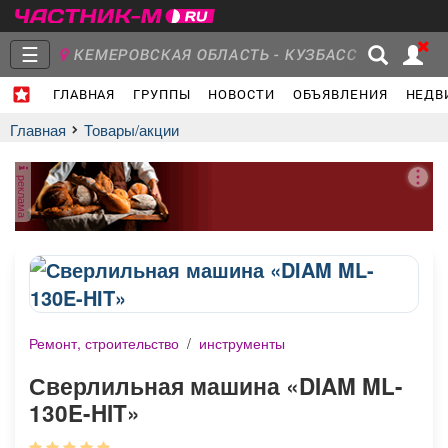
☰
КЕМЕРОВСКАЯ ОБЛАСТЬ - КУЗБАСС
ГЛАВНАЯ
ГРУППЫ
НОВОСТИ
ОБЪЯВЛЕНИЯ
НЕДВ
Главная
Группы
Новости
Главная
Товары/акции
реклама
Объявления
Недвижимость
Услуги
Ремонт, строительство
/
инструменты
Работа
Транспорт
Компании
Сверлильная машина «DIAM ML-
130E-HIT»