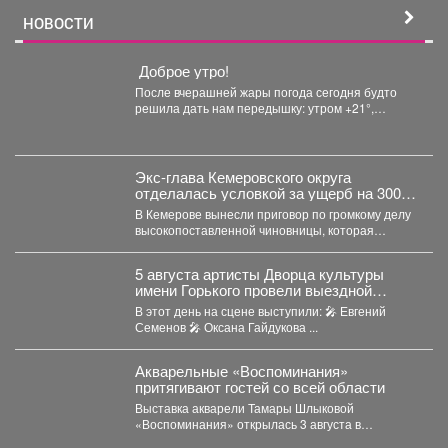
НОВОСТИ
Доброе утро!
После вчерашней жары погода сегодня будто
решила дать нам передышку: утром +21°,
небольшой дождь. Днём...
Экс-глава Кемеровского округа
отделалась условкой за ущерб на 300
млн рублей
В Кемерове вынесли приговор по громкому делу
высокопоставленной чиновницы, которая
попалась на злоупотреблении властью. ...
5 августа артисты Дворца культуры
имени Горького провели выездной
концерт в реабилитационном центре
В этот день на сцене выступили: 🎤 Евгений
«Топаз».
Семенов 🎤 Оксана Гайдукова ...
Акварельные «Воспоминания»
притягивают гостей со всей области
Выставка акварели Тамары Шлыковой
«Воспоминания» открылась 3 августа в
Центральной библиотеке Мысков и сразу стала...