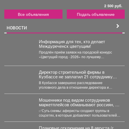
2 500 руб.
Все объявления
Подать объявление
НОВОСТИ
Информация для тех, кто делает
Междуреченск цветущим!
Продлён приём заявок на городской конкурс
«Цветущий город - 2026» по лучшему
оформлению дворовых территорий....
Директор строительной фирмы в
Кузбассе не заплатил 21 сотруднику
деньги
В Кузбассе завершено расследование
уголовного дела в отношении директора и
учредителя ООО «Альпина42» - компании,...
Мошенники под видом сотрудников
маркетплейсов обманывают россиян, у
которых скоро день рождения.
✅Суть схемы: аферисты создают группы в
соцсетях, в которые добавляют пользователей в
преддверии их дня...
Плановые отключения на 8 августа (г.