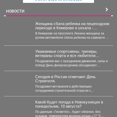
й
НОВОСТИ
Женщина сбила ребенка на пешеходном
переходе в Кемерове и уехала -
подробности
В Кемерове на проспекте Ленина женщина за
рулем автомобиля сбила ребенка на самокате и
скрылась...
Уважаемые спортсмены, тренеры,
ветераны спорта и все любители
активного образа жизни!
Поздравляю вас с праздником движения, силы и
побед! День физкультурника объединяет
миллионы людей, для...
Сегодня в России отмечают День
Строителя.
Поздравил ветеранов и действующих
сотрудников строительной отрасли с
профессиональным праздником! Сегодня в
России отмечают День...
Какой будет погода в Новокузнецке в
понедельник, 10 августа?
По данным «Гисметео», будет облачно, без
осадков, температура воздуха ночью +17 °С,...