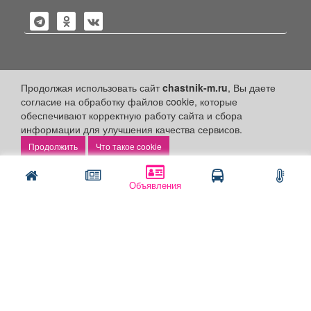
Политика конфиденциальности
Продолжая использовать сайт
chastnik-m.ru
, Вы даете
согласие на обработку файлов cookie, которые
Публикации с пометкой «Реклама», «На правах рекламы»,
обеспечивают корректную работу сайта и сбора
«Партнёрский проект» оплачены рекламодателем.
информации для улучшения качества сервисов.
Редакция сайта не несет ответственности за достоверность
информации, содержащейся в рекламных материалах и
Что такое cookie
объявлениях.
+16
© 2006-2026
ООО "Частник-М"
Объявления