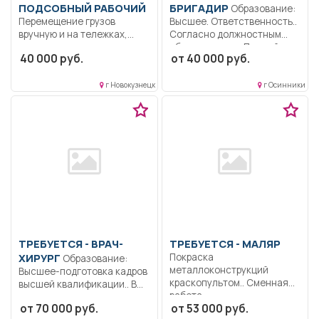
ПОДСОБНЫЙ РАБОЧИЙ
БРИГАДИР
Образование:
Перемещение грузов
Высшее. Ответственность..
вручную и на тележках,
Согласно должностным
подметание листвы,
обязанностям.. Полный
40 000 руб.
от 40 000 руб.
уборка...
рабочий день. Социальный
пакет..
г Новокузнецк
г Осинники
ТРЕБУЕТСЯ - ВРАЧ-
ТРЕБУЕТСЯ - МАЛЯР
ХИРУРГ
Покраска
Образование:
металлоконструкций
Высшее-подготовка кадров
краскопультом.. Сменная
высшей квалификации.. В
работа..
соответствии с
от 70 000 руб.
от 53 000 руб.
должностной...