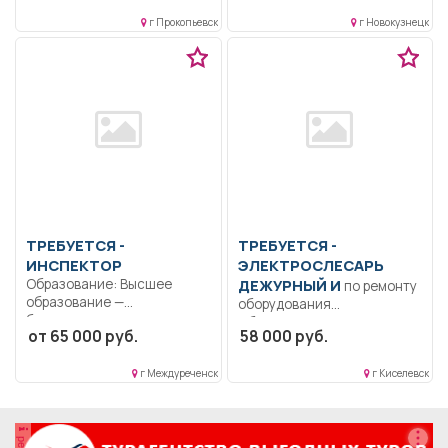
г Прокопьевск
г Новокузнецк
ТРЕБУЕТСЯ -
ТРЕБУЕТСЯ -
ИНСПЕКТОР
ЭЛЕКТРОСЛЕСАРЬ
Образование: Высшее
ДЕЖУРНЫЙ И
по ремонту
образование —
оборудования
бакалавриат..
Образование: Среднее
от 65 000 руб.
58 000 руб.
Оперуполномоченный
профессиональное
отдела экономической
образование.. Выполнение
безопасности...
г Междуреченск
г Киселевск
технического
обслуживания...