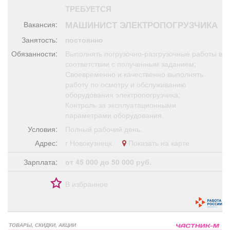
Афиша
Обучение
Проекты
ТРЕБУЕТСЯ
МАШИНИСТ ЭЛЕКТРОПОГРУЗЧИКА
Вакансия:
Занятость:
постоянно
Обязанности:
Выполнять погрузочно-разгрузочные работы в
соответствии с полученным заданием;
Товары
Поздравления
Погода
Своевременно и качественно выполнять
работу по осмотру и обслуживанию
оборудования электропогрузчика;
Контроль за эксплуатационными
параметрами оборудования.
ТВ программа
Я - пенсионер
Условия:
Полный рабочий день.
Адрес:
г Новокузнецк
Показать на карте
Зарплата:
от 45 000 до 50 000 руб.
В избранное
ТОВАРЫ, СКИДКИ, АКЦИИ